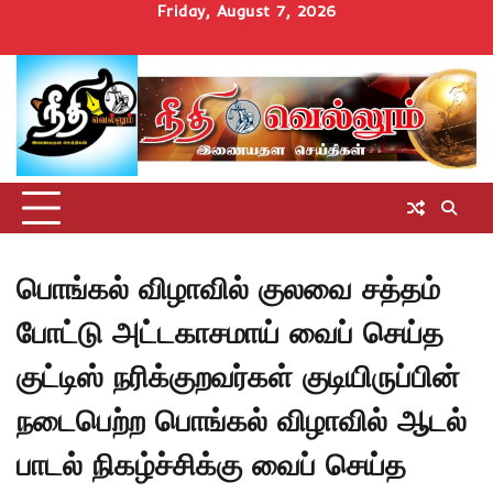
Skip
Friday, August 7, 2026
to
Home
செய்திகள்
தமிழ்நாடு
மாவட்டச்செய்திகள்
அரசியல்
ஆன்மிகம்
சட்டம்
சினிமா
Uncategorize
content
அறிவோம்
பொங்கல் விழாவில் குலவை சத்தம்
போட்டு அட்டகாசமாய் வைப் செய்த
குட்டிஸ் நரிக்குறவர்கள் குடியிருப்பின்
நடைபெற்ற பொங்கல் விழாவில் ஆடல்
பாடல் நிகழ்ச்சிக்கு வைப் செய்த