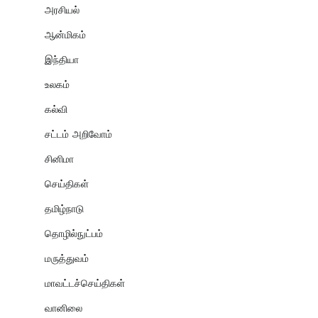
அரசியல்
ஆன்மிகம்
இந்தியா
உலகம்
கல்வி
சட்டம் அறிவோம்
சினிமா
செய்திகள்
தமிழ்நாடு
தொழில்நுட்பம்
மருத்துவம்
மாவட்டச்செய்திகள்
வானிலை