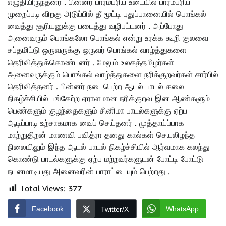
எழுதியிருந்தனர் . பின்னர் பாரம்பரிய உடையில் பாரம்பரிய
முறைப்படி விறகு அடுப்பில் தீ மூட்டி புதுப்பானையில் பொங்கல்
வைத்து சூரியனுக்கு படைத்து வழிபட்டனர் . அப்போது
அனைவரும் பொங்கலோ பொங்கல் என்று உரக்க கூறி குலவை
சப்தமிட்டு ஒருவருக்கு ஒருவர் பொங்கல் வாழ்த்துகளை
தெரிவித்துக்கொண்டனர் . மேலும் உலகத்தமிழர்கள்
அனைவருக்கும் பொங்கல் வாழ்த்துகளை நரிக்குறவர்கள் சார்பில்
தெரிவித்தனர் . பின்னர் நடைபெற்ற ஆடல் பாடல் கலை
நிகழ்ச்சியில் பங்கேற்ற ஏராளமான நரிக்குறவ இன ஆண்களும்
பெண்களும் குழந்தைகளும் சினிமா பாடல்களுக்கு ஏற்ப
ஆடிப்பாடி உற்சாகமாக வைப் செய்தனர் . முத்தாய்ப்பாக
மாற்றுதிறன் மாணவி பவித்ரா தனது கால்கள் செயலிழந்த
நிலையிலும் இந்த ஆடல் பாடல் நிகழ்ச்சியில் ஆர்வமாக கலந்து
கொண்டு பாடல்களுக்கு ஏற்ப மற்றவர்களுடன் போட்டி போட்டு
நடனமாடியது அனைவரின் பாராட்டையும் பெற்றது .
Total Views:
377
Facebook
WhatsApp
Twitter/X