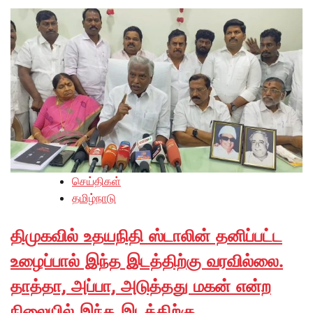
செய்திகள்
தமிழ்நாடு
திமுகவில் உதயநிதி ஸ்டாலின் தனிப்பட்ட
உழைப்பால் இந்த இடத்திற்கு வரவில்லை.
தாத்தா, அப்பா, அடுத்தது மகன் என்ற
நிலையில் இந்த இடத்திற்கு