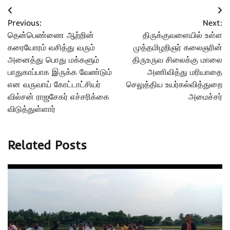
Post
Previous:
Next:
navigation
தென்பெண்ணை ஆற்றின்
திருக்குவளையில் உள்ள
கரையோரம் வசித்து வரும்
முத்தமிழறிஞர் கலைஞரின்
அனைத்து பொது மக்களும்
திருஉருவ சிலைக்கு மாலை
பாதுகாப்பாக இருக்க வேண்டும்
அணிவித்து மரியாதை
என வருவாய் கோட்டாட்சியர்
செலுத்திய உயர்கல்வித்துறை
வில்சன் ராஜசேகர் எச்சரிக்கை
அமைச்சர்
விடுத்துள்ளார்
Related Posts