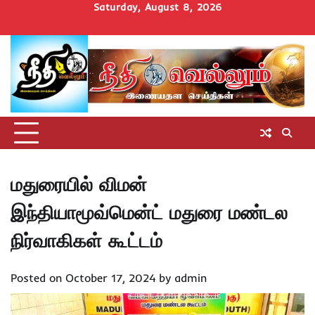
Skip
Saturday, August 8, 2026
to
Home
செய்திகள்
தமிழ்நாடு
மாவட்டச்செய்திகள்
அரசியல்
ஆன்மிகம்
சட்டம்
சினிமா
Uncategorize
content
அறிவோம்
மதுரையில் விமன்
இந்தியாமூவ்மென்ட் மதுரை மண்டல
நிர்வாகிகள் கூட்டம்
Posted on
October 17, 2024
by
admin