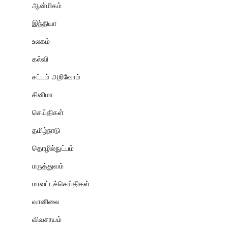
ஆன்மிகம்
இந்தியா
உலகம்
கல்வி
சட்டம் அறிவோம்
சினிமா
செய்திகள்
தமிழ்நாடு
தொழில்நுட்பம்
மருத்துவம்
மாவட்டச்செய்திகள்
வானிலை
விவசாயம்