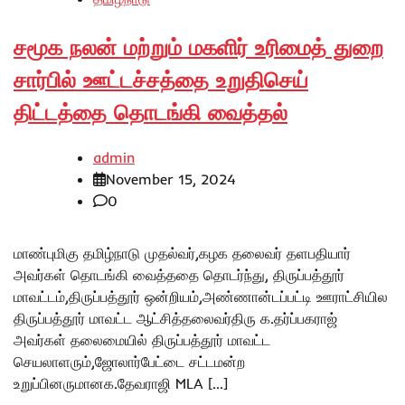
சமூக நலன் மற்றும் மகளிர் உரிமைத் துறை
சார்பில் ஊட்டச்சத்தை உறுதிசெய்
திட்டத்தை தொடங்கி வைத்தல்
admin
November 15, 2024
0
மாண்புமிகு தமிழ்நாடு முதல்வர்,கழக தலைவர் தளபதியார்
அவர்கள் தொடங்கி வைத்ததை தொடர்ந்து, திருப்பத்தூர்
மாவட்டம்,திருப்பத்தூர் ஒன்றியம்,அண்ணான்டப்பட்டி ஊராட்சியில
திருப்பத்தூர் மாவட்ட ஆட்சித்தலைவர்திரு க.தர்ப்பகராஜ்
அவர்கள் தலைமையில் திருப்பத்தூர் மாவட்ட
செயலாளரும்,ஜோலார்பேட்டை சட்டமன்ற
உறுப்பினருமானக.தேவராஜி MLA […]