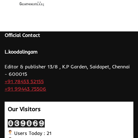
வேலைவாய்ப்பு
Official Contact
L.koodalingam
Editor & publisher 13/8 , K.P Garden, Saidapet, Chennai
- 600015
+91 78453 52155
+91 99443 75506
Our Visitors
Users Today : 21