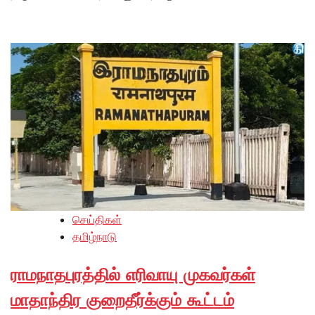
செய்திகள்
தமிழ்நாடு
ராமநாதபுரத்தில் எரிவாயு முகவர்கள்
மாதாந்திர குறைதீர்க்கும் கூட்டம்