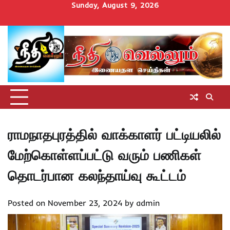
Skip
Sunday, August 9, 2026
to
Home
செய்திகள்
தமிழ்நாடு
மாவட்டச்செய்திகள்
அரசியல்
ஆன்மிகம்
சட்டம்
சினிமா
Uncategorize
content
அறிவோம்
ராமநாதபுரத்தில் வாக்காளர் பட்டியலில்
மேற்கொள்ளப்பட்டு வரும் பணிகள்
தொடர்பான கலந்தாய்வு கூட்டம்
Posted on
November 23, 2024
by
admin