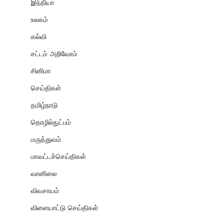
இந்தியா
உலகம்
கல்வி
சட்டம் அறிவோம்
சினிமா
செய்திகள்
தமிழ்நாடு
தொழில்நுட்பம்
மருத்துவம்
மாவட்டச்செய்திகள்
வானிலை
விவசாயம்
விளையாட்டு செய்திகள்