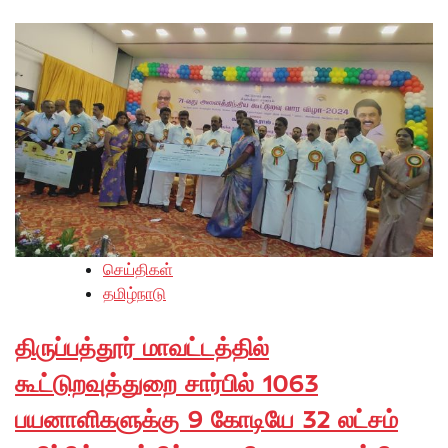
செய்திகள்
தமிழ்நாடு
திருப்பத்தூர் மாவட்டத்தில்
கூட்டுறவுத்துறை சார்பில் 1063
பயனாளிகளுக்கு 9 கோடியே 32 லட்சம்