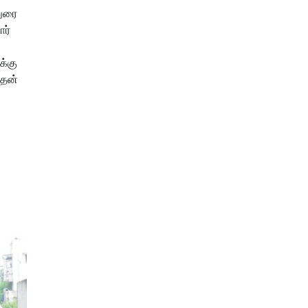
துரை
ர்
க்கு
ளதன்