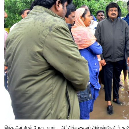
இந்த ஆய்வின் போது மாவட்ட ஆட்சித்தலைவர் சிம்ரன்ஜீத் சிங் காலோ