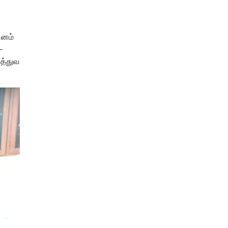
ினம்
-
ுத்துவ