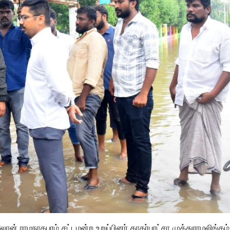
ன் ராமநாதபுரம் சட்டமன்ற உறுப்பினர் காதர்பாட்சா முத்துராமலிங்கம்