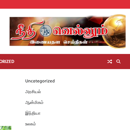
Home
செய்திகள்
தமிழ்நாடு
மாவட்டச்செய்திகள்
அரசியல்
ஆன்மிகம்
சட்டம்
சினிமா
Unc
அறிவோம்
ORIZED
Uncategorized
அரசியல்
ஆன்மிகம்
இந்தியா
உலகம்