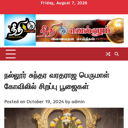
Skip
Friday, August 7, 2026
to
Home
செய்திகள்
தமிழ்நாடு
மாவட்டச்செய்திகள்
அரசியல்
ஆன்மிகம்
சட்டம்
சினிமா
Uncategorize
content
அறிவோம்
நல்லூர் சுந்தர வரதராஜ பெருமாள்
கோவிலில் சிறப்பு பூஜைகள்
Posted on
October 19, 2024
by
admin