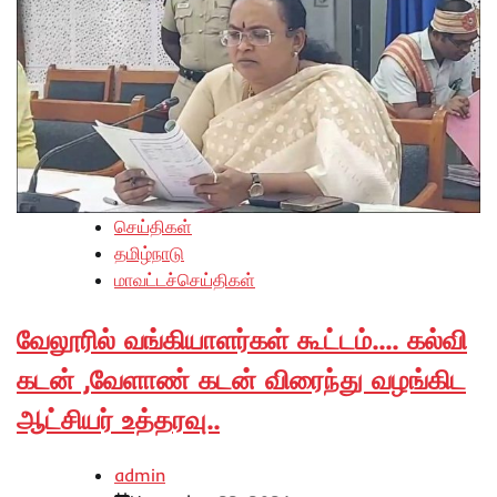
செய்திகள்
தமிழ்நாடு
மாவட்டச்செய்திகள்
வேலூரில் வங்கியாளர்கள் கூட்டம்…. கல்வி
கடன் ,வேளாண் கடன் விரைந்து வழங்கிட
ஆட்சியர் உத்தரவு..
admin