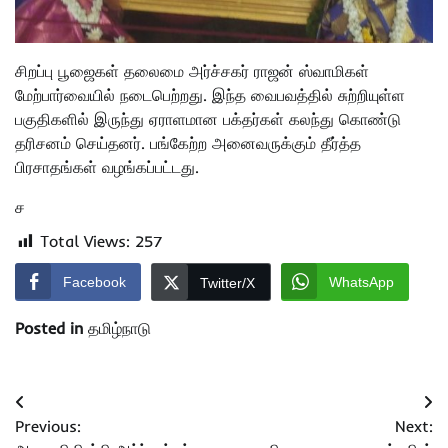
சிறப்பு பூஜைகள் தலைமை அர்ச்சகர் ராஜன் ஸ்வாமிகள்
மேற்பார்வையில் நடைபெற்றது. இந்த வைபவத்தில் சுற்றியுள்ள
பகுதிகளில் இருந்து ஏராளமான பக்தர்கள் கலந்து கொண்டு
தரிசனம் செய்தனர். பங்கேற்ற அனைவருக்கும் தீர்த்த
பிரசாதங்கள் வழங்கப்பட்டது.
ச
Total Views:
257
Facebook
WhatsApp
Twitter/X
Posted in
தமிழ்நாடு
Post
Previous:
Next:
navigation