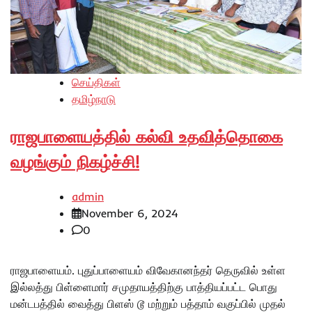
செய்திகள்
தமிழ்நாடு
ராஜபாளையத்தில் கல்வி உதவித்தொகை
வழங்கும் நிகழ்ச்சி!
admin
November 6, 2024
0
ராஜபாளையம். புதுப்பாளையம் விவேகானந்தர் தெருவில் உள்ள
இல்லத்து பிள்ளைமார் சமுதாயத்திற்கு பாத்தியப்பட்ட பொது
மன்டபத்தில் வைத்து பிளஸ் டூ மற்றும் பத்தாம் வகுப்பில் முதல்