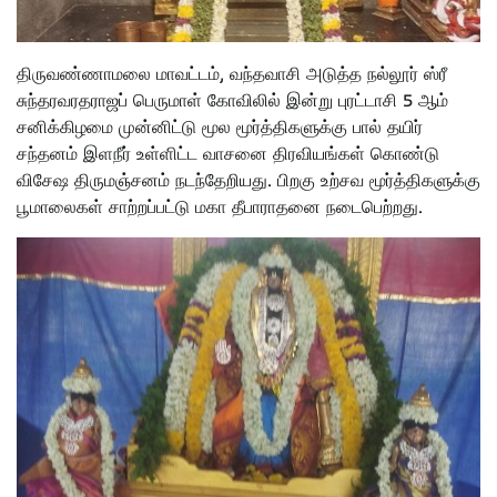
திருவண்ணாமலை மாவட்டம், வந்தவாசி அடுத்த நல்லூர் ஸ்ரீ
சுந்தரவரதராஜப் பெருமாள் கோவிலில் இன்று புரட்டாசி 5 ஆம்
சனிக்கிழமை முன்னிட்டு மூல மூர்த்திகளுக்கு பால் தயிர்
சந்தனம் இளநீர் உள்ளிட்ட வாசனை திரவியங்கள் கொண்டு
விசேஷ திருமஞ்சனம் நடந்தேறியது. பிறகு உற்சவ மூர்த்திகளுக்கு
பூமாலைகள் சாற்றப்பட்டு மகா தீபாராதனை நடைபெற்றது.