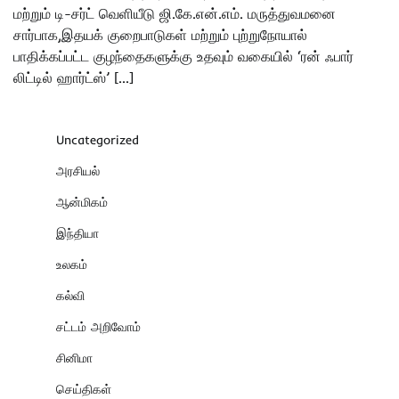
மற்றும் டி-சர்ட் வெளியீடு ஜி.கே.என்.எம். மருத்துவமனை
சார்பாக,இதயக் குறைபாடுகள் மற்றும் புற்றுநோயால்
பாதிக்கப்பட்ட குழந்தைகளுக்கு உதவும் வகையில் ‘ரன் ஃபார்
லிட்டில் ஹார்ட்ஸ்’ […]
Uncategorized
அரசியல்
ஆன்மிகம்
இந்தியா
உலகம்
கல்வி
சட்டம் அறிவோம்
சினிமா
செய்திகள்