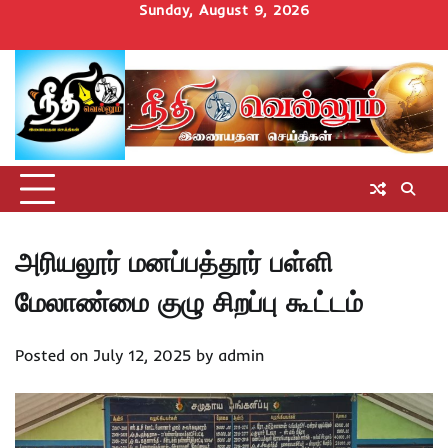
Skip
Sunday, August 9, 2026
to
Home
செய்திகள்
தமிழ்நாடு
மாவட்டச்செய்திகள்
அரசியல்
ஆன்மிகம்
சட்டம்
சினிமா
Uncategorize
content
அறிவோம்
அரியலூர் மனப்பத்தூர் பள்ளி
மேலாண்மை குழு சிறப்பு கூட்டம்
Posted on
July 12, 2025
by
admin