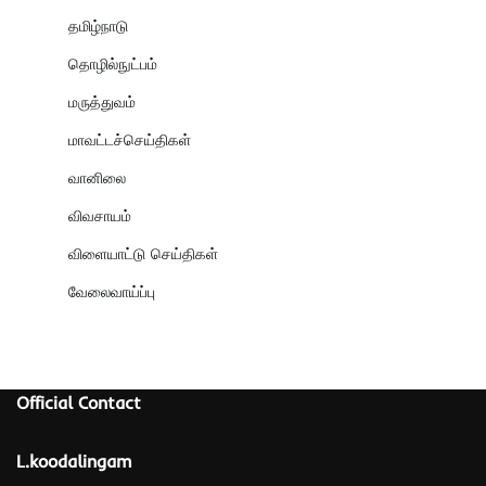
தமிழ்நாடு
தொழில்நுட்பம்
மருத்துவம்
மாவட்டச்செய்திகள்
வானிலை
விவசாயம்
விளையாட்டு செய்திகள்
வேலைவாய்ப்பு
Official Contact
L.koodalingam