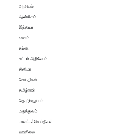
அரசியல்
ஆன்மிகம்
இந்தியா
உலகம்
கல்வி
சட்டம் அறிவோம்
சினிமா
செய்திகள்
தமிழ்நாடு
தொழில்நுட்பம்
மருத்துவம்
மாவட்டச்செய்திகள்
வானிலை