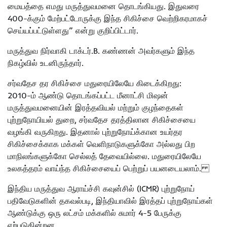
மையத்தை எமது மருத்துவமனை தொடங்கியது. இதுவரை
400-க்கும் மேற்பட்டோருக்கு இந்த சிகிச்சை வெற்றிகரமாகச்
செய்யப்பட்டுள்ளது” என்று குறிப்பிட்டார்.
மருத்துவ நிர்வாகி டாக்டர்.B. கண்ணன் அவர்களும் இந்த
நிகழ்வில் உடனிருந்தார்.
சர்வதேச தர சிகிச்சை மதுரையிலேயே கிடைக்கிறது:
2010-ம் ஆண்டு தொடங்கப்பட்ட மீனாட்சி மிஷன்
மருத்துவமனையின் இரத்தவியல் மற்றும் குழந்தைகள்
புற்றுநோயியல் துறை, சர்வதேச தரத்திலான சிகிச்சையை
வழங்கி வருகிறது. இதனால் புற்றுநோய்க்கான உயர்தர
சிகிச்சைக்காக மக்கள் வெளிநாடுகளுக்கோ அல்லது பிற
மாநிலங்களுக்கோ செல்லத் தேவையில்லை. மதுரையிலேயே
உலகத்தரம் வாய்ந்த சிகிச்சையைப் பெற்றுப் பயனடையலாம்.
இந்திய மருத்துவ ஆராய்ச்சி கவுன்சில் (ICMR) புற்றுநோய்
பதிவேடுகளின் தகவல்படி, இந்தியாவில் இரத்தப் புற்றுநோய்கள்
ஆண்டுக்கு ஒரு லட்சம் மக்களில் சுமார் 4-5 பேருக்கு
ஏற்படுகின்றன.