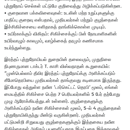
புற்றுநோய் செல்கள் மட்டுமே குறிவைத்து அழிக்கப்படுகின்றன.
• குறைவான பக்கவிளைவுகள்: உடலின் மற்ற உறுப்புகளுக்கு
பாதிப்பு குறைவு என்பதால், முதியவர்கள் மற்றும் குழந்தைகள்
இச்சிகிச்சையை எளிதாகத் தாங்கிக்கொள்ள முடியும்.
• உயிர்காக்கும் விகிதம்: சிகிச்சைக்குப் பின் நோயாளிகளின்
உயிர்வாழும் காலமும், வாழ்க்கைத் தரமும் கணிசமாக
உயர்ந்துள்ளது.
இரத்தப் புற்றுநோயியல் துறையின் தலைவரும், முதுநிலை
நிபுணருமான டாக்டர் T. காசி விஸ்வநாதன் கூறுகையில்:
“முன்பெல்லாம் தீவிர இரத்தப் புற்றுநோய்க்கு அளிக்கப்படும்
கீமோதெரபியை முதியவர்கள் தாங்குவது கடினமாக இருந்தது.
இப்போது வந்துள்ள நவீன ‘டார்கெட்டட் தெரபி’ மூலம், எங்கள்
மையத்தில் சிகிச்சை பெற்ற 7 பெரியவர்களில் 5 பேர் தற்போது
முழு ஆரோக்கியத்துடன் உள்ளனர். குழந்தைகளுக்கு
அளிக்கப்படும் நவீன சிகிச்சைகள் மூலம், 5-ல் 4 குழந்தைகள்
புற்றுநோயிலிருந்து மீண்டு வருகின்றனர். முதியவர்கள்
மட்டுமன்றி சிறுவயது குழந்தைகளுக்கும் இத்தகைய நவீன
சிகிச்சைகள் அதிகம் பயனளிப்பதாக இருப்பதை இத்தரவுகள்