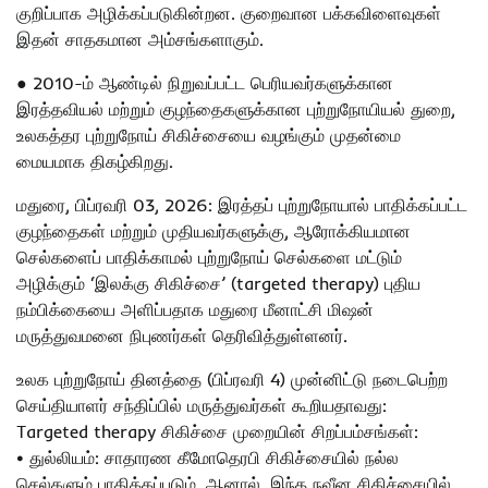
குறிப்பாக அழிக்கப்படுகின்றன. குறைவான பக்கவிளைவுகள்
இதன் சாதகமான அம்சங்களாகும்.
● 2010-ம் ஆண்டில் நிறுவப்பட்ட பெரியவர்களுக்கான
இரத்தவியல் மற்றும் குழந்தைகளுக்கான புற்றுநோயியல் துறை,
உலகத்தர புற்றுநோய் சிகிச்சையை வழங்கும் முதன்மை
மையமாக திகழ்கிறது.
மதுரை, பிப்ரவரி 03, 2026: இரத்தப் புற்றுநோயால் பாதிக்கப்பட்ட
குழந்தைகள் மற்றும் முதியவர்களுக்கு, ஆரோக்கியமான
செல்களைப் பாதிக்காமல் புற்றுநோய் செல்களை மட்டும்
அழிக்கும் ‘இலக்கு சிகிச்சை’ (targeted therapy) புதிய
நம்பிக்கையை அளிப்பதாக மதுரை மீனாட்சி மிஷன்
மருத்துவமனை நிபுணர்கள் தெரிவித்துள்ளனர்.
உலக புற்றுநோய் தினத்தை (பிப்ரவரி 4) முன்னிட்டு நடைபெற்ற
செய்தியாளர் சந்திப்பில் மருத்துவர்கள் கூறியதாவது:
Targeted therapy சிகிச்சை முறையின் சிறப்பம்சங்கள்:
• துல்லியம்: சாதாரண கீமோதெரபி சிகிச்சையில் நல்ல
செல்களும் பாதிக்கப்படும். ஆனால், இந்த நவீன சிகிச்சையில்