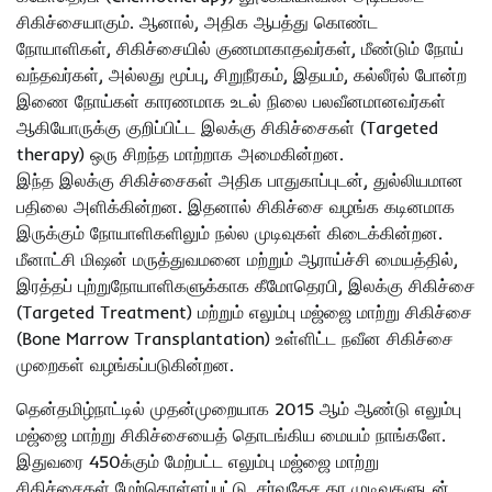
சிகிச்சையாகும். ஆனால், அதிக ஆபத்து கொண்ட
நோயாளிகள், சிகிச்சையில் குணமாகாதவர்கள், மீண்டும் நோய்
வந்தவர்கள், அல்லது மூப்பு, சிறுநீரகம், இதயம், கல்லீரல் போன்ற
இணை நோய்கள் காரணமாக உடல் நிலை பலவீனமானவர்கள்
ஆகியோருக்கு குறிப்பிட்ட இலக்கு சிகிச்சைகள் (Targeted
therapy) ஒரு சிறந்த மாற்றாக அமைகின்றன.
இந்த இலக்கு சிகிச்சைகள் அதிக பாதுகாப்புடன், துல்லியமான
பதிலை அளிக்கின்றன. இதனால் சிகிச்சை வழங்க கடினமாக
இருக்கும் நோயாளிகளிலும் நல்ல முடிவுகள் கிடைக்கின்றன.
மீனாட்சி மிஷன் மருத்துவமனை மற்றும் ஆராய்ச்சி மையத்தில்,
இரத்தப் புற்றுநோயாளிகளுக்காக கீமோதெரபி, இலக்கு சிகிச்சை
(Targeted Treatment) மற்றும் எலும்பு மஜ்ஜை மாற்று சிகிச்சை
(Bone Marrow Transplantation) உள்ளிட்ட நவீன சிகிச்சை
முறைகள் வழங்கப்படுகின்றன.
தென்தமிழ்நாட்டில் முதன்முறையாக 2015 ஆம் ஆண்டு எலும்பு
மஜ்ஜை மாற்று சிகிச்சையைத் தொடங்கிய மையம் நாங்களே.
இதுவரை 450க்கும் மேற்பட்ட எலும்பு மஜ்ஜை மாற்று
சிகிச்சைகள் மேற்கொள்ளப்பட்டு, சர்வதேச தர முடிவுகளுடன்,