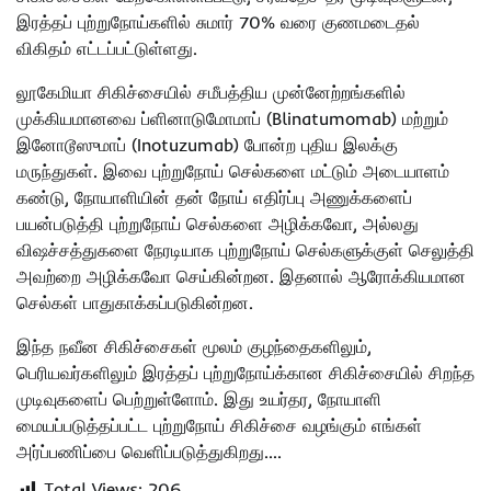
இரத்தப் புற்றுநோய்களில் சுமார் 70% வரை குணமடைதல்
விகிதம் எட்டப்பட்டுள்ளது.
லூகேமியா சிகிச்சையில் சமீபத்திய முன்னேற்றங்களில்
முக்கியமானவை ப்ளினாடுமோமாப் (Blinatumomab) மற்றும்
இனோடூஸுமாப் (Inotuzumab) போன்ற புதிய இலக்கு
மருந்துகள். இவை புற்றுநோய் செல்களை மட்டும் அடையாளம்
கண்டு, நோயாளியின் தன் நோய் எதிர்ப்பு அணுக்களைப்
பயன்படுத்தி புற்றுநோய் செல்களை அழிக்கவோ, அல்லது
விஷச்சத்துகளை நேரடியாக புற்றுநோய் செல்களுக்குள் செலுத்தி
அவற்றை அழிக்கவோ செய்கின்றன. இதனால் ஆரோக்கியமான
செல்கள் பாதுகாக்கப்படுகின்றன.
இந்த நவீன சிகிச்சைகள் மூலம் குழந்தைகளிலும்,
பெரியவர்களிலும் இரத்தப் புற்றுநோய்க்கான சிகிச்சையில் சிறந்த
முடிவுகளைப் பெற்றுள்ளோம். இது உயர்தர, நோயாளி
மையப்படுத்தப்பட்ட புற்றுநோய் சிகிச்சை வழங்கும் எங்கள்
அர்ப்பணிப்பை வெளிப்படுத்துகிறது.…
Total Views:
206