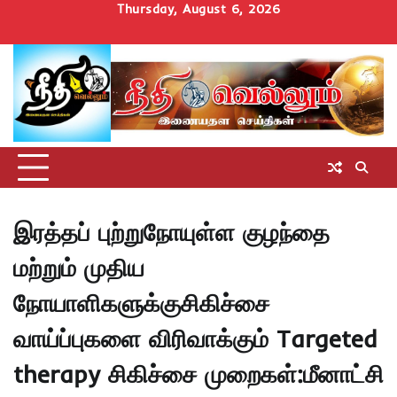
Skip
Thursday, August 6, 2026
to
Home
செய்திகள்
தமிழ்நாடு
மாவட்டச்செய்திகள்
அரசியல்
ஆன்மிகம்
சட்டம்
சினிமா
Uncategorize
content
அறிவோம்
இரத்தப் புற்றுநோயுள்ள குழந்தை
மற்றும் முதிய
நோயாளிகளுக்குசிகிச்சை
வாய்ப்புகளை விரிவாக்கும் Targeted
therapy சிகிச்சை முறைகள்:மீனாட்சி