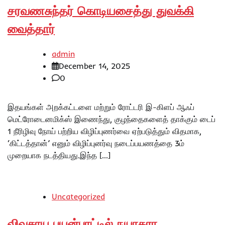
சரவணசுந்தர் கொடியசைத்து துவக்கி
வைத்தார்
admin
December 14, 2025
0
இதயங்கள் அறக்கட்டளை மற்றும் ரோட்டரி இ-கிளப் ஆஃப்
மெட்ரோடைனமிக்ஸ் இணைந்து, குழந்தைகளைத் தாக்கும் டைப்
1 நீரிழிவு நோய் பற்றிய விழிப்புணர்வை ஏற்படுத்தும் விதமாக,
‘கிட்டத்தான்’ எனும் விழிப்புனர்வு நடைப்பயணத்தை 3ம்
முறையாக நடத்தியது.இந்த […]
Uncategorized
விவசாய பயன்பாட்டில் நயாகரா