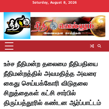
Skip
Saturday, August 8, 2026
to
Home
செய்திகள்
தமிழ்நாடு
மாவட்டச்செய்திகள்
அரசியல்
ஆன்மிகம்
சட்டம்
சினிமா
Uncategorize
content
அறிவோம்
உச்ச நீதிமன்ற தலைமை நீதிபதியை
நீதிமன்றத்தில் அவமதித்த அவரை
கைது செய்யக்கோரி விடுதலை
சிறுத்தைகள் கட்சி சார்பில்
திருப்பத்தூரில் கண்டன ஆர்ப்பாட்டம்