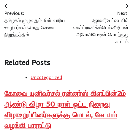
Post
Previous:
Next:
navigation
தமிழகம் முழுவதும் மின் வாரிய
ஜோலார்பேட்டையில்
ஊழியர்கள் பொது வேலை
எலக்ட்ரானிக்ஸ்டெக்னீஷியன்
நிறுத்தத்தில்
அசோசியேஷன் செயற்குழு
கூட்டம்
Related Posts
Uncategorized
கோவை யுனிவர்சல் ரன்னர்ஸ் கிளப்பின்2ம்
ஆண்டு விழா 50 நாள் ஓட்ட நிறைவு
விழாஉறுப்பினர்களுக்கு மெடல், கேடயம்
வழங்கி பாராட்டு