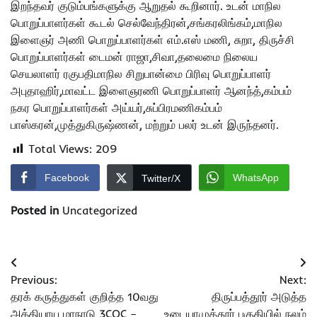
இறந்தவர் குடும்பங்களுக்கு ஆறுதல் கூறினார். உடன் மாநில
பொறுப்பாளர்கள் கூடல் செல்வேந்திரன்,சங்கரலிங்கம்,மாநில
இளைஞர் அணி பொறுப்பாளர்கள் எம்.எஸ் மணி, சுறா, திருச்சி
பொறுப்பாளர்கள் டைமன் ராஜா,சிவா,தலைமை நிலைய
செயலாளர் ரகுபதிமாநில சிறுபான்மை பிரிவு பொறுப்பாளர்
அபுதாஹிர்,மாவட்ட இளைஞரணி பொறுப்பாளர் ஆனந்த்,கம்பம்
நகர பொறுப்பாளர்கள் அய்யர்,சுப்பிரமணிகம்பம்
பாஸ்கரன்,முத்துகிருஷ்ணன், மற்றும் பலர் உடன் இருந்தனர்.
Total Views:
209
Facebook
WhatsApp
Twitter/X
Posted in
Uncategorized
Post
Previous:
Next:
navigation
தரக் கருத்துகள் குறித்த 10வது
திருப்பத்தூர் அடுத்த
அத்தியாய மாநாடு 3CQC –
உடையாமுத்தூர் பகுதியில் நலம்