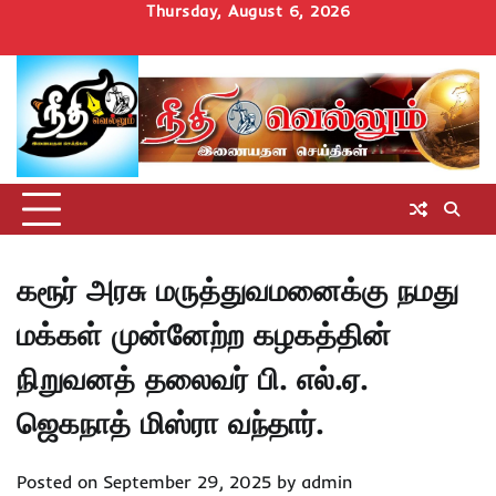
Skip
Thursday, August 6, 2026
to
Home
செய்திகள்
தமிழ்நாடு
மாவட்டச்செய்திகள்
அரசியல்
ஆன்மிகம்
சட்டம்
சினிமா
Uncategorize
content
அறிவோம்
கரூர் அரசு மருத்துவமனைக்கு நமது
மக்கள் முன்னேற்ற கழகத்தின்
நிறுவனத் தலைவர் பி. எல்.ஏ.
ஜெகநாத் மிஸ்ரா வந்தார்.
Posted on
September 29, 2025
by
admin