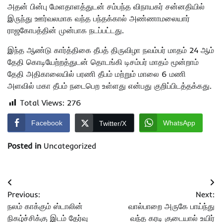
அதன் பின்பு மேளதாளத்துடன் சம்பந்த விநாயகர் சன்னதியில்
இருந்து ஊர்வலமாக வந்த பந்தக்கால் அண்ணாமலையார்
ராஜகோபத்தின் முன்பாக நடப்பட்டது.
இந்த ஆண்டு கார்த்திகை தீபத் திருவிழா நவம்பர் மாதம் 24 ஆம்
தேதி கொடியேற்றத்துடன் தொடங்கி டிசம்பர் மாதம் மூன்றாம்
தேதி அதிகாலையில் பரணி தீபம் மற்றும் மாலை 6 மணி
அளவில் மகா தீபம் நடைபெற உள்ளது என்பது குறிப்பிடத்தக்கது.
Total Views:
276
Facebook
WhatsApp
Twitter/X
Posted in
Uncategorized
Post
Previous:
Next:
navigation
நலம் காக்கும் ஸ்டாலின்
வால்பாறை அருகே பாய்ந்து
நிகழ்ச்சிக்கு இடம் தேர்வு
வந்த கரடி குடையால் உயிர்