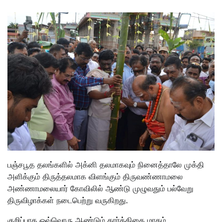
பஞ்சபூத தலங்களில் அக்னி தலமாகவும் நினைத்தாலே முக்தி
அளிக்கும் திருத்தலமாக விளங்கும் திருவண்ணாமலை
அண்ணாமலையார் கோவிலில் ஆண்டு முழுவதும் பல்வேறு
திருவிழாக்கள் நடைபெற்று வருகிறது.
குறிப்பாக ஒவ்வொரு ஆண்டும் கார்த்திகை மாதம்