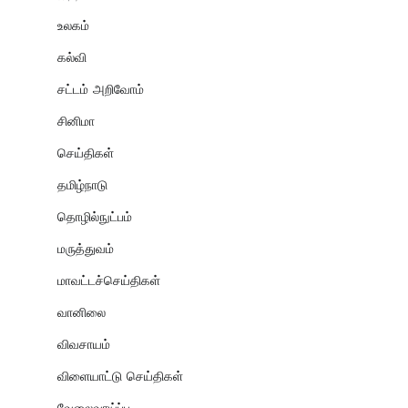
உலகம்
கல்வி
சட்டம் அறிவோம்
சினிமா
செய்திகள்
தமிழ்நாடு
தொழில்நுட்பம்
மருத்துவம்
மாவட்டச்செய்திகள்
வானிலை
விவசாயம்
விளையாட்டு செய்திகள்
வேலைவாய்ப்பு