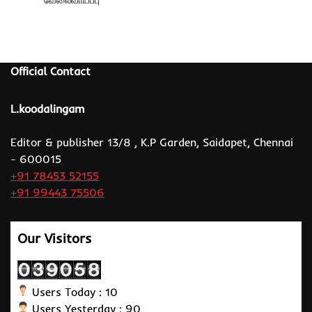
Official Contact
L.koodalingam
Editor & publisher 13/8 , K.P Garden, Saidapet, Chennai
- 600015
+91 78453 52155
+91 99443 75506
Our Visitors
Users Today : 10
Users Yesterday : 90