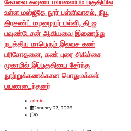
கோவை கவுண்டம்பாளையம் பகுதியில்
உள்ள மஸ்ஜீதே நூர் பள்ளிவாசல், நீயூ
கிரசண்ட் மழழையர் பள்ளி, தி ஐ
பவுண்டேசன் ஆகியவை இணைந்து
நடத்திய மாபெரும் இலவச கண்
பரிசோதனை, கண் புரை சிகிச்சை
முகாமில் இப்பகுதியை சேர்ந்த
நூற்றுக்கணக்கான பொதுமக்கள்
பயணடைந்தனர்
admin
January 27, 2026
0