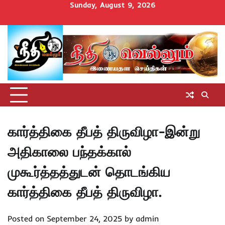
Skip
Sunday, August 9, 2026
to
Home
செய்திகள்
தமிழ்நாடு
மாவட்டச்செய்திகள்
அரசியல்
ஆன்மிகம்
சட்டம்
சினிமா
Uncategorize
content
அறிவோம்
கார்த்திகை தீபத் திருவிழா-இன்று
அதிகாலை பந்தக்கால்
முகூர்த்தத்துடன் தொடங்கிய
கார்த்திகை தீபத் திருவிழா.
Posted on
September 24, 2025
by
admin