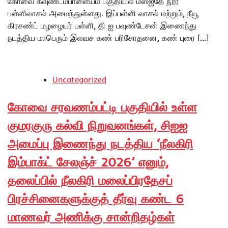
கோவை கவுண்டம்பாளையம் பகுதியில் மஸ்ஜீதே நூர்
பள்ளிவாசல் அமைந்துள்ளது. இப்பள்ளி வாசல் மற்றும், நீயூ
கிரசண்ட் மழழையர் பள்ளி, தி ஐ பவுண்டேசன் இணைந்து
நடத்திய மாபெரும் இலவச கண் பரிசோதனை, கண் புரை […]
Uncategorized
கோவை சரவணம்பட்டி பகுதியில் உள்ள
குமரகுரு கல்வி நிறுவனங்கள், சிஐஐ
அமைப்பு இணைந்து நடத்திய ‘நீலகிரி
இம்பாக்ட் சேலஞ்ச் 2026’ எனும்,
தலைப்பில் நீலகிரி மலைப்பிரதேசப்
பிரச்சினைகளுக்குத் தீர்வு கண்ட 6
மாணவர் அணிக்கு சான்றிதழ்கள்