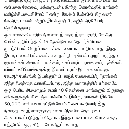
அளவுக்கு ஒரு வாழும் எடுத்துக்காட்டாக இந்த நிலம் உள்ளது
என்பதை கோவை, மக்களுடன் பகிர்ந்து கொள்வதில் நாங்கள்
மகிழ்ச்சியடைகிறோம்,” என்று கே.ஆர் பேக்ஸின் நிறுவனர்
கே.ஆர். பாலன் மற்றும் இயக்குநர் பி. சுஜித் ஆகியோர்
தெரிவித்தனர்.
ஒரு காலத்தில் தரிசு நிலமாக இருந்த இந்த பகுதி, கே.ஆர்
பேக்ஸ் குடும்பத்தின் 14 ஆண்டுகால தொடர்ச்சியான
முயற்சியால் செழிப்பான பச்சை வனமாக மாறியுள்ளது. இந்த
இடம், பல்லாயிரக்கணக்கான நாட்டு மரங்கள் மற்றும் மருத்துவ
குணங்கள் கொண்ட மரங்கள், எண்ணற்ற பறவைகள், பூச்சிகள்
மற்றும் உயிரினங்களுக்கு இளைப்பாறும் இடமாக உள்ளது.
கே.ஆர் பேக்ஸின் இயக்குநர் பி. சுஜித் பேசுகையில், “நாங்கள்
இந்த நிலத்தை வாங்கியபோது, இந்த வளாகத்தில் ஏற்கனவே
ஒரு பெரிய ஆலமரமும் சுமார் 10 தென்னை மரங்களும் இருந்தது
எங்களுக்குக் கிடைத்த பாக்கியம். இன்று, நாங்கள் இங்கே
50,000 மரங்களை நட்டுள்ளோம்,” என கூறினார்.இது
நிலத்துடன் இவர்களுக்கு உள்ள ஆன்மீக தொடர்பை
அடையாளப்படுத்தும் விதமாக இந்த பசுமையான சோலைக்கு
மத்தியில், ஒரு சிறிய கோவிலும் உள்ளது.