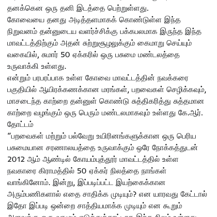
தனக்கென ஒரு தனி இடத்தை பெற்றுள்ளது.
கோவையை தனது அடித்தளமாகக் கொண்டுள்ள இந்த
நிறுவனம் தன்னுடைய வளர்ச்சிக்கு பக்கபலமாக இருந்த இந்த
மாவட்டத்திற்கும் அதன் சுற்றுசூழலுக்கும் கைமாறு செய்யும்
வகையில், சுமார் 50 ஏக்கரில் ஒரு பசுமை மண்டலத்தை
உருவாக்கி உள்ளது.
என்றும் பரபரப்பாக உள்ள கோவை மாவட்டத்தின் நவக்கரை
பகுதியில் ஆயிரக்கணக்கான மரங்கள், பறவைகள் செழிக்கவும்,
மாசடைந்த காற்றை தன்னுள் கொண்டு சுத்திகரித்து சுத்தமான
காற்றை வழங்கும் ஒரு பெரும் மண்டலமாகவும் உள்ளது கே.ஆர்.
தோட்டம்
“பறவைகள் மற்றும் பல்வேறு உயிரினங்களுக்கான ஒரு பெரிய
பசுமையான சரணாலயத்தை உருவாக்கும் ஒரே நோக்கத்துடன்
2012 ஆம் ஆண்டில் கோயம்புத்தூர் மாவட்டத்தில் உள்ள
நவகாரை கிராமத்தில் 50 ஏக்கர் நிலத்தை நாங்கள்
வாங்கினோம். இன்று, இப்படிப்பட்ட இயற்கைக்கான
அரும்பணிகளால் எதை சாதிக்க முடியும்? என யாரவது கேட்டால்
இதோ இப்படி ஒன்றை சாத்தியமாக்க முடியும் என கூறும்