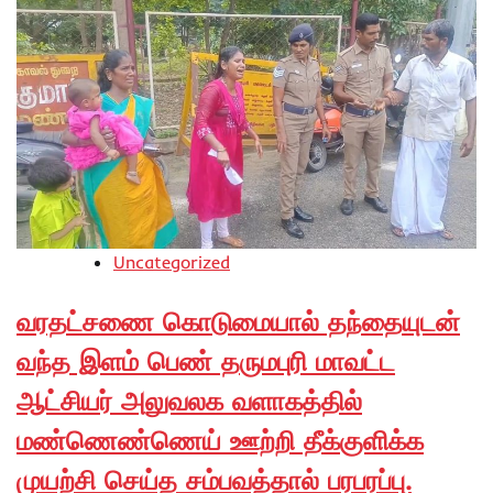
Uncategorized
வரதட்சணை கொடுமையால் தந்தையுடன்
வந்த இளம் பெண் தருமபுரி மாவட்ட
ஆட்சியர் அலுவலக வளாகத்தில்
மண்ணெண்ணெய் ஊற்றி தீக்குளிக்க
முயற்சி செய்த சம்பவத்தால் பரபரப்பு.