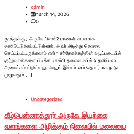
admin
March 14, 2026
0
தூத்துக்குடி அருகே பிளஸ்2 மாணவி சடலமாக
கண்டெடுக்கப்பட்டுள்ளார். அவர் அடித்து கொலை
செய்யப்பட்டிருக்கலாம் என்ற சந்தேகக்கத்தின் அடிப்படையில்
குற்றவாளிகளை பிடிக்க டிஎஸ்பி தலைமையில் 5 தனிப்படை
அமைக்கப்பட்டுள்ளது. மேலும் இச்சம்பவம் தொடர்பாக நாடு
முழுவதும் […]
Uncategorized
கீழ்பென்னாத்தூர் அருகே இயற்கை
வளங்களை அழிக்கும் நிலையில் மலையை