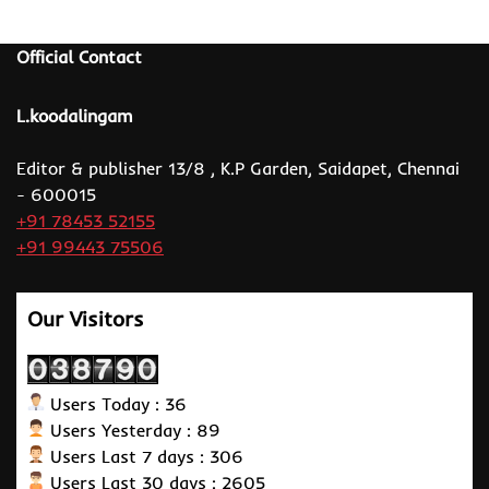
Official Contact
L.koodalingam
Editor & publisher 13/8 , K.P Garden, Saidapet, Chennai
- 600015
+91 78453 52155
+91 99443 75506
Our Visitors
Users Today : 36
Users Yesterday : 89
Users Last 7 days : 306
Users Last 30 days : 2605