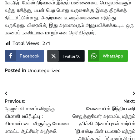
கே.ஆர். பேக்ஸ் நிர்வாகம் இந்தப் பண்ணையை பொதுமக்களும்
வந்து ரசித்து, பயன் பெற பொது வருகைக்கு இதை திறக்கத்
திட்டமிட்டுள்ளது. அதற்கான நடவடிக்கைகளை எடுத்து
வருகிறது. விரைவில், இது அனைவரும் அனுபவிக்கக்கூடிய ஒரு
பசுமைப் புகலிடமாக மாறும் என தெரிவித்தார்.
Total Views:
271
Facebook
WhatsApp
Twitter/X
Posted in
Uncategorized
Post
Previous:
Next:
navigation
தேஜஸ் விமானம் விழுந்து
கோவையில் இந்திய வரி
விமானி உயிரிழப்பு :
செலுத்துவோர் அமைப்பு மற்றும்
விமானப்படை வீரருக்கு கோவை
ஃபிக்கி அமைப்புகள் சார்பில்
மாவட்ட ஆட்சியர் அஞ்சலி
‘ஜி.எஸ்.டி.யின் பயணம் மற்றும்
அடுத்த கட்டம்’ எனும் சிறப்பு