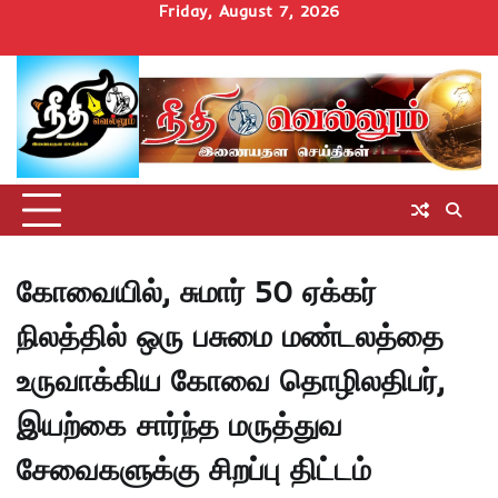
Skip
Friday, August 7, 2026
to
Home
செய்திகள்
தமிழ்நாடு
மாவட்டச்செய்திகள்
அரசியல்
ஆன்மிகம்
சட்டம்
சினிமா
Uncategorize
content
அறிவோம்
கோவையில், சுமார் 50 ஏக்கர்
நிலத்தில் ஒரு பசுமை மண்டலத்தை
உருவாக்கிய கோவை தொழிலதிபர்,
இயற்கை சார்ந்த மருத்துவ
சேவைகளுக்கு சிறப்பு திட்டம்