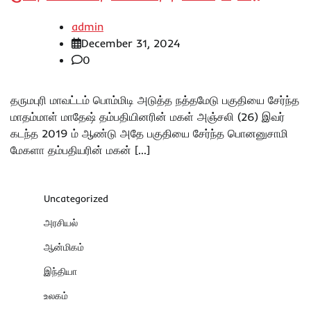
admin
December 31, 2024
0
தருமபுரி மாவட்டம் பொம்மிடி அடுத்த நத்தமேடு பகுதியை சேர்ந்த
மாதம்மாள் மாதேஷ் தம்பதியினரின் மகள் அஞ்சலி (26) இவர்
கடந்த 2019 ம் ஆண்டு அதே பகுதியை சேர்ந்த பொனனுசாமி
மேகளா தம்பதியரின் மகன் […]
Uncategorized
அரசியல்
ஆன்மிகம்
இந்தியா
உலகம்