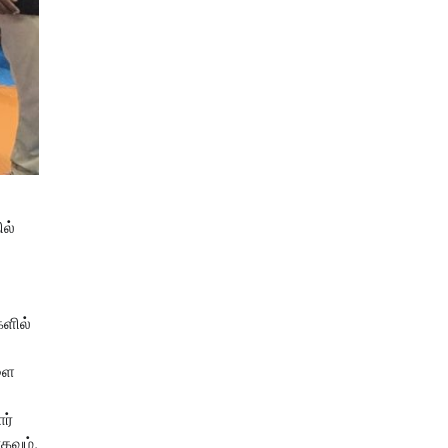
ில்
களில்
களை
ர்
கவும்,