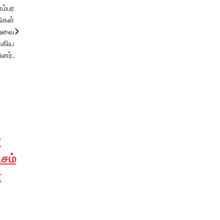
ம்பர
ுகள்
உறவை
்கிய
ினர்.
ை
சம்
ண