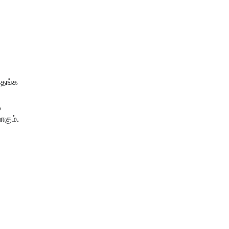
.தங்க
ு
கும்.