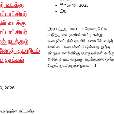
ர் வடக்கு
May 19, 2025
0
்டாட்சியர்
ல் வடக்கு
திருப்பத்தூர் மாவட்டம் ஜோலார்பேட்டை
்டாட்சியர்
அடுத்த ஏழைகளின் ஊட்டி என்று
தல் நடத்தும்
அழைக்கப்படும் ஏலகிரி மலையில் எ.ஆர்
கோட்டை அமைக்கப்பட்டுள்ளது. இந்த
னோத் குமாரிடம்
சுற்றுலா தளத்திற்கு பொதுமக்கள் அங்க
ை தாக்கல்
அதிக அளவு வருவது வழக்கமான ஒன்றா
மேலும் ஞாயிற்றுக்கிழமை […]
0, 2026
பெற்றவுள்ள சட்டமன்ற