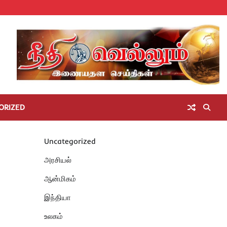
Home
செய்திகள்
தமிழ்நாடு
மாவட்டச்செய்திகள்
அரசியல்
ஆன்மிகம்
சட்டம்
சினிமா
Unc
அறிவோம்
ORIZED
Uncategorized
அரசியல்
ஆன்மிகம்
இந்தியா
உலகம்