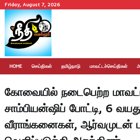
Skip
Friday, August 7, 2026
to
content
HOME
செய்திகள்
தமிழ்நாடு
மாவட்டச்செய்திகள்
அ
கோவையில் நடைபெற்ற மாவட்ட
சாம்பியன்ஷிப் போட்டி, 6 வயத
வீராங்கனைகள், ஆர்வமுடன் 