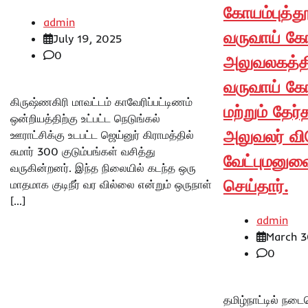
கோயம்புத்தூ
admin
வருவாய் கோட
July 19, 2025
0
அலுவலகத்தி
வருவாய் கோட
கிருஷ்ணகிரி மாவட்டம் காவேரிப்பட்டிணம்
மற்றும் தேர்
ஒன்றியத்திற்கு உட்பட்ட நெடுங்கல்
அலுவலர் வி
ஊராட்சிக்கு உடபட்ட ஜெய்னுர் கிராமத்தில்
சுமார் 300 குடும்பங்கள் வசித்து
வேட்புமனுவ
வருகின்றனர். இந்த நிலையில் கடந்த ஒரு
செய்தார்.
மாதமாக குடிநீர் வர வில்லை என்றும் ஒருநாள்
[…]
admin
March 3
0
தமிழ்நாட்டில் நடை