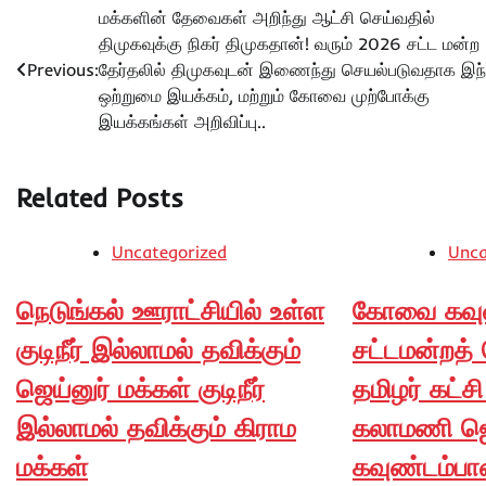
Post
மக்களின் தேவைகள் அறிந்து ஆட்சி செய்வதில்
திமுகவுக்கு நிகர் திமுகதான்! வரும் 2026 சட்ட மன்ற
navigation
Previous:
தேர்தலில் திமுகவுடன் இணைந்து செயல்படுவதாக இந
ஒற்றுமை இயக்கம், மற்றும் கோவை முற்போக்கு
இயக்கங்கள் அறிவிப்பு..
Related Posts
Uncategorized
Unca
நெடுங்கல் ஊராட்சியில் உள்ள
கோவை கவுண
குடிநீர் இல்லாமல் தவிக்கும்
சட்டமன்றத்
ஜெய்னுர் மக்கள் குடிநீர்
தமிழர் கட்ச
இல்லாமல் தவிக்கும் கிராம
கலாமணி ஜ
மக்கள்
கவுண்டம்பா