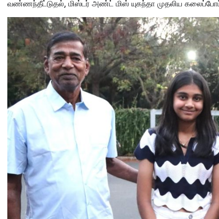
வண்ணந்தீட்டுதல், மிஸ்டர் அண்ட் மிஸ் யுகந்தா முதலிய கலைப்போட