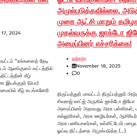
அமுல்படுத்தவில்லை, அடு
முறை ஆட்சி மாறும் தமிழ
முதல்வருக்கு ஜாக்டோ ஜ
 17, 2024
அமைப்பினர் எச்சரிக்கை!
admin
வட்டம் “உங்களைத் தேடி
November 18, 2025
்டம் ஆலங்குளம் வட்டத்தில்
0
ிட்டத்தின் கீழ்
இயக்குநர் (பொ)
மையில் கீழ் கடங்கனேரி
திருப்பத்தூர் மாவட்டம் திருப்பத்தூர் அடு
சிவராஜ் லாட்ஜ் அருகில் ஜாக்டோ ஜியோ
அமைப்பினர் அதாவது அரசு பள்ளிகள், மற
கல்லூரிகள், அரசு ஊழியர்கள், ஆசிரியர்
அரசு பணியாளர்கள், உள்ளிட்டோர் பழை
ஓய்வு திட்டத்தை அமுல்படுத்த […]