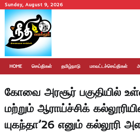
Skip
Sunday, August 9, 2026
to
content
HOME
செய்திகள்
தமிழ்நாடு
மாவட்டச்செய்திகள்
அ
கோவை அரசூர் பகுதியில் உள
மற்றும் ஆராய்ச்சிக் கல்லூரிய
யுகந்தா’26 எனும் கல்லூரி