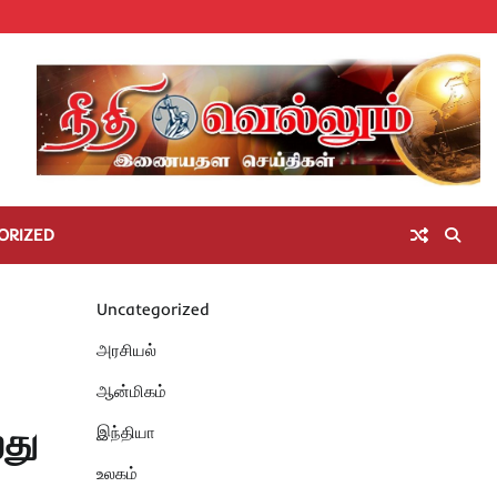
Home
செய்திகள்
தமிழ்நாடு
மாவட்டச்செய்திகள்
அரசியல்
ஆன்மிகம்
சட்டம்
சினிமா
Unc
அறிவோம்
ORIZED
Uncategorized
அரசியல்
ஆன்மிகம்
து
இந்தியா
உலகம்