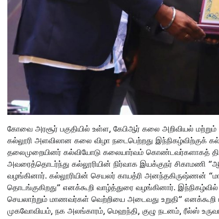
கோவை அரசூர் பகுதியில் உள்ள, கேபிஆர் கலை அறிவியல் மற்றும் ஆர
கல்லூரி அளவிலான கலை விழா நடைபெற்றது இந்நிகழ்விற்குக் க
தலைமுறையினர் கல்வியோடு கலையார்வம் கொண்டவர்களாகத் திகழ்ந
அவரைத்தொடர்ந்து கல்லூரியின் நிர்வாக இயக்குநர் சிகாமணி “ஆ
வழங்கினார். கல்லூரியின் செயலர் காயத்ரி அனந்தகிருஷ்ணன் “
தொடங்குகிறது” எனக்கூறி வாழ்த்துரை வழங்கினார். இந்நிகழ்வி
செயலாற்றும் மாணவர்கள் வெற்றியை அடைவது உறுதி” எனக்கூறி மக
முகவோவியம், நக அலங்காரம், மெஹந்தி, குழு நடனம், ரீல்ஸ் உருவ