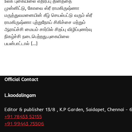
உலக புகையிலை எதிர்ப்பு தினத்தை
முன்னிட்டு, கோவை ஸ்ரீ ராமகிருஷ்ணா
மருத்துவமனையின் கீழ் செயல்பட்டு வரும் ஸ்ரீ
ராமகிருஷ்ணா புற்றுநோய் சிகிச்சை மற்றும்
ஆராய்ச்சி மையம் சார்பில் சிறப்பு விழிப்புணர்வு
நிகழ்ச்சி நடைபெற்றது.புகையிலை
பயன்பாட்டால் […]
Official Contact
L.koodalingam
Editor & publisher 13/8 , K.P Garden, Saidapet, Chennai -
+91 78453 52155
+91 99443 75506