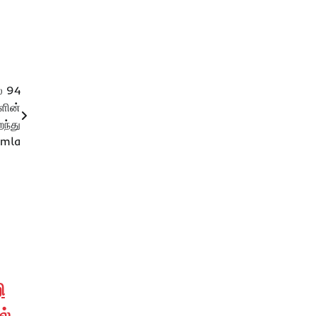
ல் 94
ளின்
றந்து
ி mla
ி
ல்