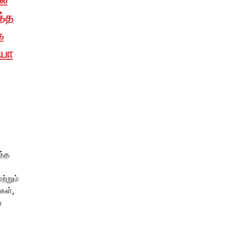
த்த
க
ியோ
த்த
்றும்
கள்,
ய