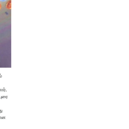
்
ார்.
புரை
து
கான