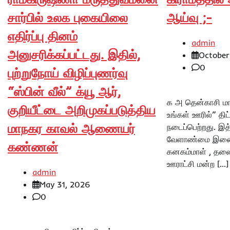
சார்பில் உலக புகையிலை
ஆய்வு ;-
எதிர்ப்பு தினம்
admin
அனுசரிக்கப்பட்டது. இதில்,
October
0
புற்றுநோய் விழிப்புணர்வு
“ஸ்பின் வீல்” க்யூ ஆர்,
க அ தென்காசி மா
குறியீட்டை அறிமுகப்படுத்திய
உங்கள் ஊரில்” திட
மாநகர காவல் ஆணையர்
நடைப்பெற்றது. இத்த
வேளாண்மை இணை 
கண்ணன்
கனகம்மாள் , தலை
ஊராட்சி மன்ற […]
admin
May 31, 2026
0