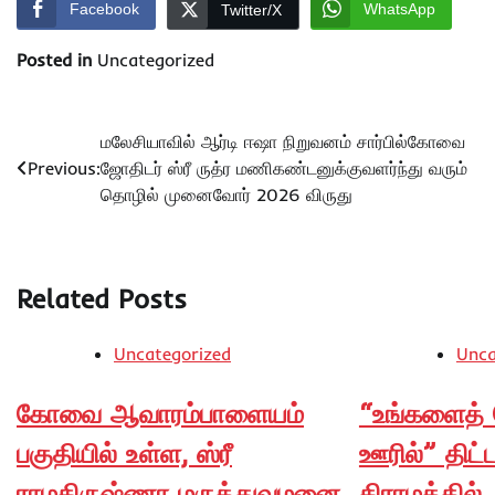
Facebook
WhatsApp
Twitter/X
Posted in
Uncategorized
Post
மலேசியாவில் ஆர்டி ஈஷா நிறுவனம் சார்பில்கோவை
Previous:
ஜோதிடர் ஸ்ரீ ருத்ர மணிகண்டனுக்குவளர்ந்து வரும்
navigation
தொழில் முனைவோர் 2026 விருது
Related Posts
Uncategorized
Unca
கோவை ஆவாரம்பாளையம்
“உங்களைத் 
பகுதியில் உள்ள, ஸ்ரீ
ஊரில்” திட்
ராமகிருஷ்ணா மருத்துவமனை
கிராமத்தில