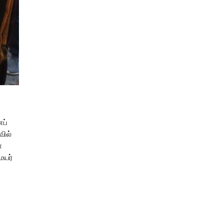
ப்
வில்
ா
ையர்