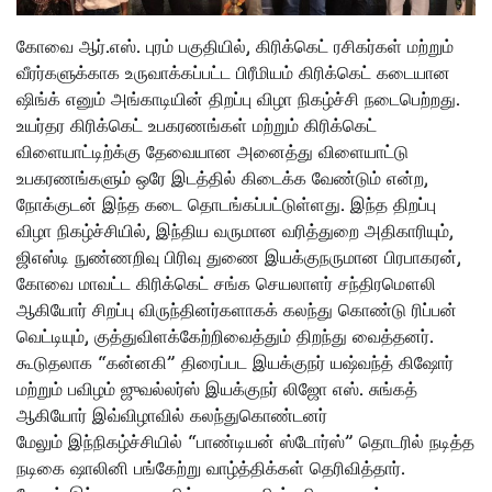
கோவை ஆர்.எஸ். புரம் பகுதியில், கிரிக்கெட் ரசிகர்கள் மற்றும்
வீரர்களுக்காக உருவாக்கப்பட்ட பிரீமியம் கிரிக்கெட் கடையான
ஷிங்க் எனும் அங்காடியின் திறப்பு விழா நிகழ்ச்சி நடைபெற்றது.
உயர்தர கிரிக்கெட் உபகரணங்கள் மற்றும் கிரிக்கெட்
விளையாட்டிற்க்கு தேவையான அனைத்து விளையாட்டு
உபகரணங்களும் ஒரே இடத்தில் கிடைக்க வேண்டும் என்ற,
நோக்குடன் இந்த கடை தொடங்கப்பட்டுள்ளது. இந்த திறப்பு
விழா நிகழ்ச்சியில், இந்திய வருமான வரித்துறை அதிகாரியும்,
ஜிஎஸ்டி நுண்ணறிவு பிரிவு துணை இயக்குநருமான பிரபாகரன்,
கோவை மாவட்ட கிரிக்கெட் சங்க செயலாளர் சந்திரமௌலி
ஆகியோர் சிறப்பு விருந்தினர்களாகக் கலந்து கொண்டு ரிப்பன்
வெட்டியும், குத்துவிளக்கேற்றிவைத்தும் திறந்து வைத்தனர்.
கூடுதலாக “கன்னகி” திரைப்பட இயக்குநர் யஷ்வந்த் கிஷோர்
மற்றும் பவிழம் ஜுவல்லர்ஸ் இயக்குநர் லிஜோ எஸ். சுங்கத்
ஆகியோர் இவ்விழாவில் கலந்துகொண்டனர்
மேலும் இந்நிகழ்ச்சியில் “பாண்டியன் ஸ்டோர்ஸ்” தொடரில் நடித்த
நடிகை ஷாலினி பங்கேற்று வாழ்த்திக்கள் தெரிவித்தார்.