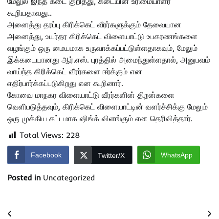
மேலுல் இந்த கடை குறித்து, கடையின் உரிமையாளர்
கூறியதாவது..
அனைத்து தரப்பு கிரிக்கெட் வீரர்களுக்கும் தேவையான
அனைத்து, உயர்தர கிரிக்கெட் விளையாட்டு உபகரணங்களை
வழங்கும் ஒரு மையமாக உருவாக்கப்பட்டுள்ளதாகவும், மேலும்
இக்கடையானது ஆர்.எஸ். புரத்தில் அமைந்துள்ளதால், அனுபவம்
வாய்ந்த கிரிக்கெட் வீரர்களை ஈர்க்கும் என
எதிர்பார்க்கப்படுகிறது என கூறினார்.
கோவை மாநகர விளையாட்டு வீரர்களின் திறன்களை
வெளிபடுத்தவும், கிரிக்கெட் விளையாட்டின் வளர்ச்சிக்கு மேலும்
ஒரு முக்கிய கட்டமாக ஷிங்க் விளங்கும் என தெரிவித்தார்.
Total Views:
228
Facebook
WhatsApp
Twitter/X
Posted in
Uncategorized
Post