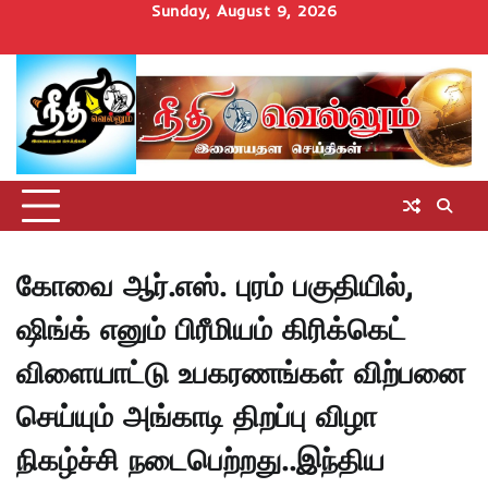
Skip
Sunday, August 9, 2026
to
Home
செய்திகள்
தமிழ்நாடு
மாவட்டச்செய்திகள்
அரசியல்
ஆன்மிகம்
சட்டம்
சினிமா
Uncategorize
content
அறிவோம்
கோவை ஆர்.எஸ். புரம் பகுதியில்,
ஷிங்க் எனும் பிரீமியம் கிரிக்கெட்
விளையாட்டு உபகரணங்கள் விற்பனை
செய்யும் அங்காடி திறப்பு விழா
நிகழ்ச்சி நடைபெற்றது..இந்திய