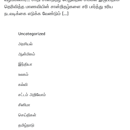
தெரிவித்த மாணவியின் சான்றிதழ்களை சரி பார்த்து உரிய
நடவடிக்கை எடுக்க வேண்டும் […]
Uncategorized
அரசியல்
ஆன்மிகம்
இந்தியா
உலகம்
கல்வி
சட்டம் அறிவோம்
சினிமா
செய்திகள்
தமிழ்நாடு