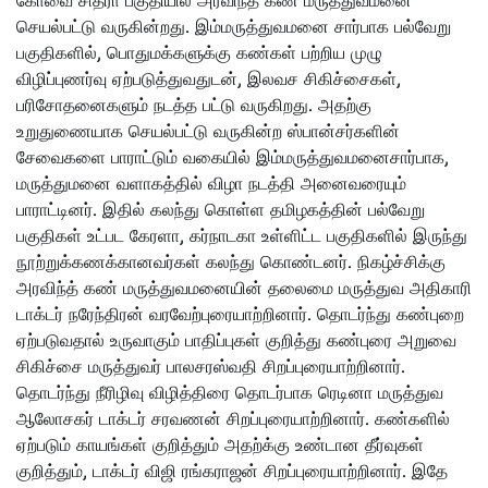
கோவை சித்ரா பகுதியில் அரவிந்த் கண் மருத்துவமனை
செயல்பட்டு வருகின்றது. இம்மருத்துவமனை சார்பாக பல்வேறு
பகுதிகளில், பொதுமக்களுக்கு கண்கள் பற்றிய முழு
விழிப்புணர்வு ஏற்படுத்துவதுடன், இலவச சிகிச்சைகள்,
பரிசோதனைகளும் நடத்த பட்டு வருகிறது. அதற்கு
உறுதுணையாக செயல்பட்டு வருகின்ற ஸ்பான்சர்களின்
சேவைகளை பாராட்டும் வகையில் இம்மருத்துவமனைசார்பாக,
மருத்துமனை வளாகத்தில் விழா நடத்தி அனைவரையும்
பாராட்டினர். இதில் கலந்து கொள்ள தமிழகத்தின் பல்வேறு
பகுதிகள் உட்பட கேரளா, கர்நாடகா உள்ளிட்ட பகுதிகளில் இருந்து
நூற்றுக்கணக்கானவர்கள் கலந்து கொண்டனர். நிகழ்ச்சிக்கு
அரவிந்த் கண் மருத்துவமனையின் தலைமை மருத்துவ அதிகாரி
டாக்டர் நரேந்திரன் வரவேற்புரையாற்றினார். தொடர்ந்து கண்புறை
ஏற்படுவதால் உருவாகும் பாதிப்புகள் குறித்து கண்புரை அறுவை
சிகிச்சை மருத்துவர் பாலசரஸ்வதி சிறப்புரையாற்றினார்.
தொடர்ந்து நீரிழிவு விழித்திரை தொடர்பாக ரெடினா மருத்துவ
ஆலோசகர் டாக்டர் சரவணன் சிறப்புரையாற்றினார். கண்களில்
ஏற்படும் காயங்கள் குறித்தும் அதற்க்கு உண்டான தீர்வுகள்
குறித்தும், டாக்டர் விஜி ரங்கராஜன் சிறப்புரையாற்றினார். இதே