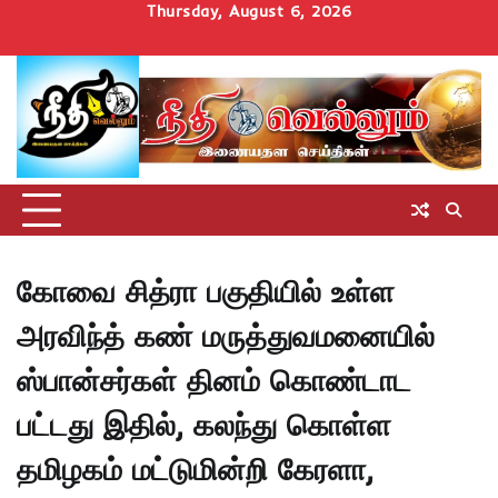
Skip
Thursday, August 6, 2026
to
Home
செய்திகள்
தமிழ்நாடு
மாவட்டச்செய்திகள்
அரசியல்
ஆன்மிகம்
சட்டம்
சினிமா
Uncategorize
content
அறிவோம்
கோவை சித்ரா பகுதியில் உள்ள
அரவிந்த் கண் மருத்துவமனையில்
ஸ்பான்சர்கள் தினம் கொண்டாட
பட்டது இதில், கலந்து கொள்ள
தமிழகம் மட்டுமின்றி கேரளா,