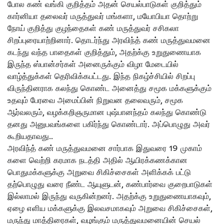
போல கண் வங்கி குறித்தம் அதன் செயல்பாடுகள் குறித்தும்
கார்னியா தலைவர் மருத்துவர் மங்களா, மயோபியா தொற்று
நோய் குறித்து குழந்தைகள் கண் மருத்துவர் சசிகலா
சிறப்புரையாற்றினார். தொடர்ந்து அரவிந்த் கண் மருத்துவமனை
கடந்து வந்த பாதைகள் குறித்தும், அதற்க்கு உறுதுணையாக
இருந்த ஸ்பான்சர்கள் அனைருக்கும் விழா மேடையில்
வாழ்த்துக்கள் தெரிவிக்கபட்டது. இந்த நிகழ்ச்சியில் சிறப்பு
விருந்தினராக கலந்து கொண்ட அனைத்து சமூக மக்களுக்கும்
உதவும் பேரவை அமைப்பின் நிறுவன தலைவரும், சமூக
ஆர்வலரும், வழக்கறிஞருமான புஷ்பானந்தம் கலந்து கொண்டு
தனது அனுபவங்களை பகிர்ந்து கொண்டார். அப்பொழுது அவர்
கூறியதாவது..
அரவிந்த் கண் மருத்துவமனை சார்பாக இதுவரை 19 முகாம்
களை வெற்றி கரமாக நடத்தி அதில் ஆயிரக்கணக்கான
பொதுமக்களுக்கு அறுவை சிகிச்சைகள் அளிக்கக் பட்டு
தற்பொழுது வரை நீண்ட ஆயுளுடன், கண்பார்வை குறைபாடுகள்
இல்லாமல் இருந்து வருகின்றனர். அதற்க்கு உறுதுணையாகவும்,
ஏழை எளிய மக்களுக்கு இலவசமாகவும் அறுவை சிகிச்சைகள்,
மருந்து மாத்திரைகள், வழங்கும் மருத்துவமனையின் செயல்