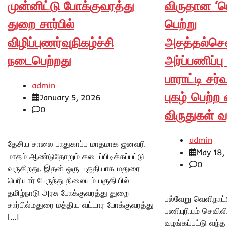
முன்னிட்டு போக்குவரத்து
விருதான ‘டெ
துறை சார்பில்
பெற்று
விழிப்புணர்வுநிகழ்ச்சி
அசத்தல்செவ
நடைபெற்றது
அர்ப்பணிப்
பாராட்டி சர
admin
புகழ் பெற்ற
January 5, 2026
0
விருதுகள் வ
admin
தேசிய சாலை பாதுகாப்பு மாதமாக ஜனவரி
May 18,
மாதம் ஆண்டுதோறும் கடைப்பிடிக்கப்பட்டு
0
வருகிறது. இதன் ஒரு பகுதியாக மதுரை
பெரியார் பேருந்து நிலையம் பகுதியில்
தமிழ்நாடு அரசு போக்குவரத்து துறை
பல்வேறு வெளிநாட
சார்பில்மதுரை மத்திய வட்டார போக்குவரத்து
பணிபுரியும் செவில
[…]
வழங்கப்பட்டு வந்த