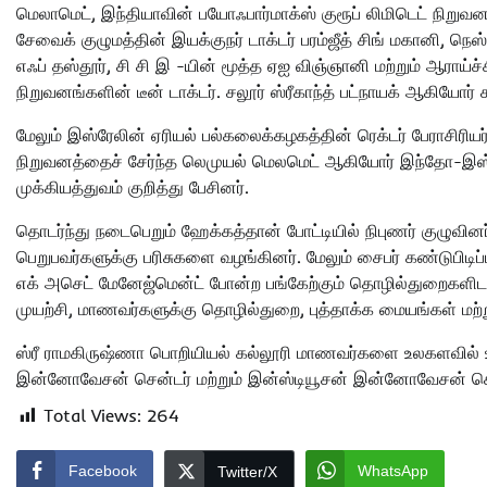
மெலாமெட், இந்தியாவின் பயோஃபார்மாக்ஸ் குரூப் லிமிடெட் நிறு
சேவைக் குழுமத்தின் இயக்குநர் டாக்டர் பரம்ஜீத் சிங் மகானி, நெ
எஃப் தஸ்தூர், சி சி இ -யின் மூத்த ஏஐ விஞ்ஞானி மற்றும் ஆராய்ச்சி
நிறுவனங்களின் டீன் டாக்டர். சலூர் ஸ்ரீகாந்த் பட்நாயக் ஆகியோர
மேலும் இஸ்ரேலின் ஏரியல் பல்கலைக்கழகத்தின் ரெக்டர் பேராசிரியர்
நிறுவனத்தைச் சேர்ந்த லெமுயல் மெலமெட் ஆகியோர் இந்தோ-இஸ்ரேல்
முக்கியத்துவம் குறித்து பேசினர்.
தொடர்ந்து நடைபெறும் ஹேக்கத்தான் போட்டியில் நிபுணர் குழுவின
பெறுபவர்களுக்கு பரிசுகளை வழங்கினர். மேலும் சைபர் கண்டுபிடிப்ப
எக் அசெட் மேனேஜ்மென்ட் போன்ற பங்கேற்கும் தொழில்துறைகளிடமிரு
முயற்சி, மாணவர்களுக்கு தொழில்துறை, புத்தாக்க மையங்கள் மற்ற
ஸ்ரீ ராமகிருஷ்ணா பொறியியல் கல்லூரி மாணவர்களை உலகளவில் 
இன்னோவேசன் சென்டர் மற்றும் இன்ஸ்டியூசன் இன்னோவேசன் சென
Total Views:
264
Facebook
WhatsApp
Twitter/X