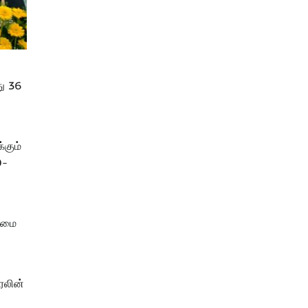
து 36
்கும்
0-
லைமை
ரேலின்