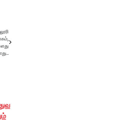
லூரி
கம்,
்ளது
து..
்துவ
ும்