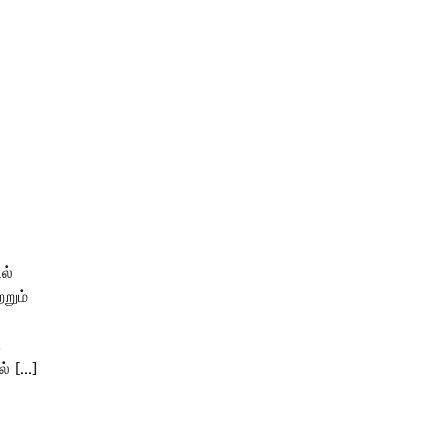
ல்
்றும்
ு
ல் […]