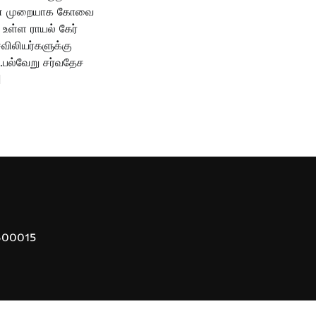
தன் முறையாக கோவை
் உள்ள ராயல் கேர்
ிலியர்களுக்கு
ு.பல்வேறு சர்வதேச
]
 600015