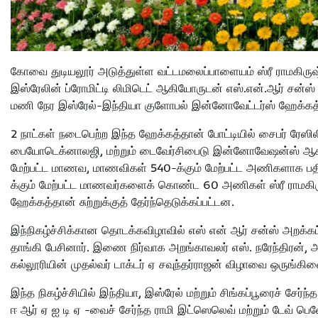
கோவை துடியலூர் அடுத்துள்ள வட்டமலைப்பாளையம் ஸ்ரீ ராமகிருஷ
இஸ்ரேலின் ப்ரோமிட்டி லிமிடெட் ஆகியோருடன் எஸ்.என்.ஆர் சன்
மணி நேர இஸ்ரேல்-இந்தியா குளோபல் இன்னோவேட்டர்ஸ் ஹேக்கத்
2 நாட்கள் நடைபெற்ற இந்த ஹேக்கத்தான் போட்டியில் சைபர் ரேஸிலின
பையோடெக்னாலஜி, மற்றும் டைவேர்சிபைடு இன்னோவேஷன்ஸ் ஆகிய 3 
மேற்பட்ட மாணவ, மாணவிகள் 540-க்கும் மேற்பட்ட அணிகளாக பதிவ
க்கும் மேற்பட்ட மாணவர்களைக் கொண்ட 60 அணிகள் ஸ்ரீ ராமகி
ஹேக்கத்தான் சுற்றுக்குத் தேர்ந்தெடுக்கப்பட்டன.
இந்நிகழ்ச்சிக்கான தொடக்கவிழாவில் எஸ் என் ஆர் சன்ஸ் அறக்க
தாங்கி பேசினார். இணை நிர்வாக அறங்காவலர் எஸ். நரேந்திரன்,
கல்லூரியின் முதல்வர் டாக்டர் ஏ சவுந்தர்ராஜன் விழாவை ஒருங்
இந்த நிகழ்ச்சியில் இந்தியா, இஸ்ரேல் மற்றும் சிங்கப்பூரைச் சேர்
ஈ ஆர் ஏ ஐ டி ஏ -வைச் சேர்ந்த ராமி இட்ஸெலெவ் மற்றும் டேவ் பெல