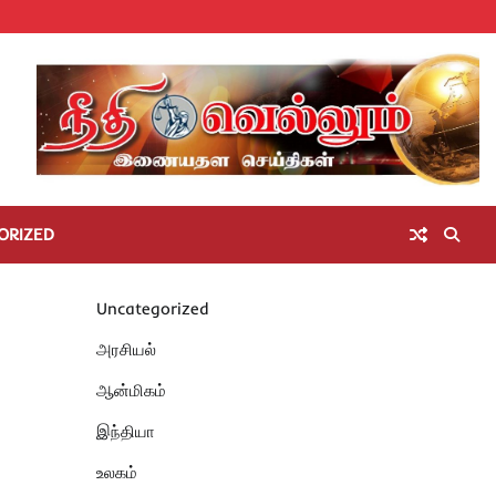
Home
செய்திகள்
தமிழ்நாடு
மாவட்டச்செய்திகள்
அரசியல்
ஆன்மிகம்
சட்டம்
சினிமா
Unc
அறிவோம்
ORIZED
Uncategorized
அரசியல்
ஆன்மிகம்
இந்தியா
உலகம்