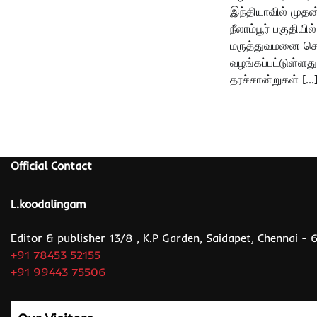
இந்தியாவில் மு
நீலாம்பூர் பகுதியில
மருத்துவமனை செவ
வழங்கப்பட்டுள்ளத
தரச்சான்றுகள் […
Official Contact
L.koodalingam
Editor & publisher 13/8 , K.P Garden, Saidapet, Chennai -
+91 78453 52155
+91 99443 75506