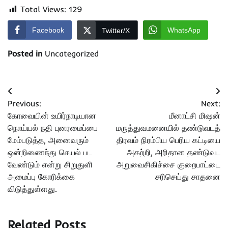
Total Views:
129
Facebook
WhatsApp
Twitter/X
Posted in
Uncategorized
Post
Previous:
Next:
navigation
கோவையின் உயிர்நாடியான
மீனாட்சி மிஷன்
நொய்யல் நதி புனரமைப்பை
மருத்துவமனையில் தண்டுவடத்
மேம்படுத்த, அனைவரும்
திரவம் நிரம்பிய பெரிய கட்டியை
ஒன்றிணைந்து செயல் பட
அகற்றி, அரிதான தண்டுவட
வேண்டும் என்று சிறுதுளி
அறுவைசிகிச்சை குறைபாட்டை
அமைப்பு கோரிக்கை
சரிசெய்து சாதனை
விடுத்துள்ளது.
Related Posts