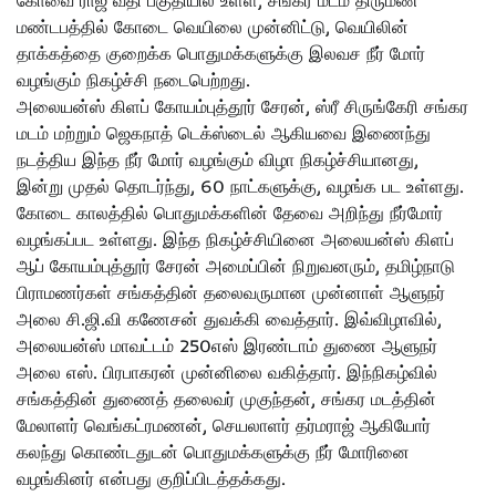
கோவை ராஜ வீதி பகுதியில் உள்ள, சங்கர மடம் திருமண
மண்டபத்தில் கோடை வெயிலை முன்னிட்டு, வெயிலின்
தாக்கத்தை குறைக்க பொதுமக்களுக்கு இலவச நீர் மோர்
வழங்கும் நிகழ்ச்சி நடைபெற்றது.
அலையன்ஸ் கிளப் கோயம்புத்தூர் சேரன், ஸ்ரீ சிருங்கேரி சங்கர
மடம் மற்றும் ஜெகநாத் டெக்ஸ்டைல் ஆகியவை இணைந்து
நடத்திய இந்த நீர் மோர் வழங்கும் விழா நிகழ்ச்சியானது,
இன்று முதல் தொடர்ந்து, 60 நாட்களுக்கு, வழங்க பட உள்ளது.
கோடை காலத்தில் பொதுமக்களின் தேவை அறிந்து நீர்மோர்
வழங்கப்பட உள்ளது. இந்த நிகழ்ச்சியினை அலையன்ஸ் கிளப்
ஆப் கோயம்புத்தூர் சேரன் அமைப்பின் நிறுவனரும், தமிழ்நாடு
பிராமணர்கள் சங்கத்தின் தலைவருமான முன்னாள் ஆளுநர்
அலை சி.ஜி.வி கணேசன் துவக்கி வைத்தார். இவ்விழாவில்,
அலையன்ஸ் மாவட்டம் 250எஸ் இரண்டாம் துணை ஆளுநர்
அலை எஸ். பிரபாகரன் முன்னிலை வகித்தார். இந்நிகழ்வில்
சங்கத்தின் துணைத் தலைவர் முகுந்தன், சங்கர மடத்தின்
மேலாளர் வெங்கட்ரமணன், செயலாளர் தர்மராஜ் ஆகியோர்
கலந்து கொண்டதுடன் பொதுமக்களுக்கு நீர் மோரினை
வழங்கினர் என்பது குறிப்பிடத்தக்கது.