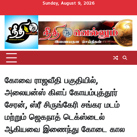
Skip
Sunday, August 9, 2026
to
Home
செய்திகள்
தமிழ்நாடு
மாவட்டச்செய்திகள்
அரசியல்
ஆன்மிகம்
சட்டம்
சினிமா
Uncategorize
content
அறிவோம்
கோவை ராஜவீதி பகுதியில்,
அலையன்ஸ் கிளப் கோயம்புத்தூர்
சேரன், ஸ்ரீ சிருங்கேரி சங்கர மடம்
மற்றும் ஜெகநாத் டெக்ஸ்டைல்
ஆகியவை இணைந்து கோடை கால