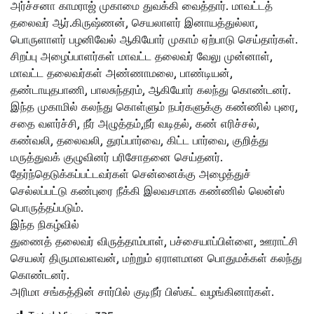
அர்ச்சனா காமராஜ் முகாமை துவக்கி வைத்தார். மாவட்டத்
தலைவர் ஆர்.கிருஷ்ணன், செயலாளர் இனாயத்துல்லா,
பொருளாளர் பழனிவேல் ஆகியோர் முகாம் ஏற்பாடு செய்தார்கள்.
சிறப்பு அழைப்பாளர்கள் மாவட்ட தலைவர் வேலு முன்னாள்,
மாவட்ட தலைவர்கள் அண்ணாமலை, பாண்டியன்,
தண்டாயுதபாணி, பாலசுந்தரம், ஆகியோர் கலந்து கொண்டனர்.
இந்த முகாமில் கலந்து கொள்ளும் நபர்களுக்கு கண்ணில் புரை,
சதை வளர்ச்சி, நீர் அழுத்தம்,நீர் வடிதல், கண் எரிச்சல்,
கண்வலி, தலைவலி, துரப்பார்வை, கிட்ட பார்வை, குறித்து
மருத்துவக் குழுவினர் பரிசோதனை செய்தனர்.
தேர்ந்தெடுக்கப்பட்டவர்கள் சென்னைக்கு அழைத்துச்
செல்லப்பட்டு கண்புரை நீக்கி இலவசமாக கண்ணில் லென்ஸ்
பொருத்தப்படும்.
இந்த நிகழ்வில்
துணைத் தலைவர் விருத்தாம்பாள், பச்சையாப்பிள்ளை, ஊராட்சி
செயலர் திருமாவளவன், மற்றும் ஏராளமான பொதுமக்கள் கலந்து
கொண்டனர்.
அரிமா சங்கத்தின் சார்பில் குடிநீர் பிஸ்கட் வழங்கினார்கள்.