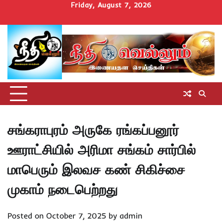
Skip
Friday, August 7, 2026
to
Home
செய்திகள்
தமிழ்நாடு
மாவட்டச்செய்திகள்
அரசியல்
ஆன்மிகம்
சட்டம்
சினிமா
Uncategorize
content
அறிவோம்
சங்கராபுரம் அருகே ரங்கப்பனூர்
ஊராட்சியில் அரிமா சங்கம் சார்பில்
மாபெரும் இலவச கண் சிகிச்சை
முகாம் நடைபெற்றது
Posted on
October 7, 2025
by
admin