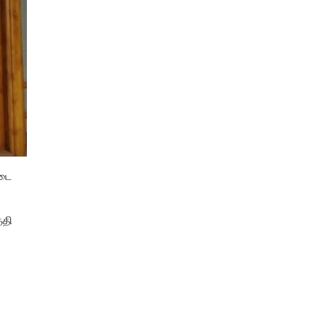
்டை
்தி