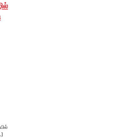
ல்
ு
யில்
…]