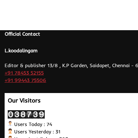
Official Contact
L.koodalingam
Editor & publisher 13/8 , K.P Garden, Saidapet, Chennai -
+91 78453 52155
+91 99443 75506
Our Visitors
Users Today : 74
Users Yesterday : 31