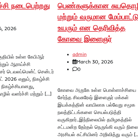
்ச்சி நடைபெற்றது
பெண்களுக்கான சுயதொழி
மற்றும் வருமான மேம்பாட்ட
உயரும் என தெரிவித்த
4, 2026
கோவை இளைஞர்
admin
தியில் உள்ள கேபிஆர்
March 30, 2026
றும் ஆராய்ச்சி
0
்சர் டெவலப்மென்ட் சென்டர்
ட் 2026 எனும், நிகழ்ச்சி
நிகழ்ச்சியானது,
கோவை அருகே உள்ள பொள்ளாச்சியை
ல் வளர்ச்சி மற்றும் […]
சேர்ந்த சிவசுரேஷ் இளைஞர் மக்கள்
இயக்கத்தின் வாயிலாக பல்வேறு சமூக
நலத்திட்டங்களை செயல்படுத்தி
வருகிறார்..இந்நிலையில் தமிழகத்தில்
சட்டமன்ற தேர்தல் நெருங்கி வரும் நிலை
அரசியல் கட்சியினர் அறிவித்து வரும் [