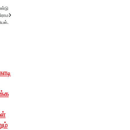
ண்டு
ிராம
யல்.
ோடி
க்க
ள்
ும்