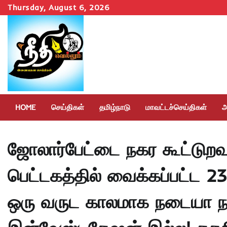
Skip
Thursday, August 6, 2026
to
content
HOME
செய்திகள்
தமிழ்நாடு
மாவட்டச்செய்திகள்
அ
ஜோலார்பேட்டை நகர கூட்டுறவு 
பெட்டகத்தில் வைக்கப்பட்ட 
ஒரு வருட காலமாக நடையா நடக்