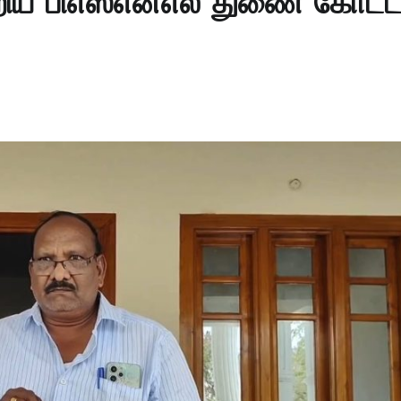
ிய பிஎஸ்என்எல் துணை கோட்