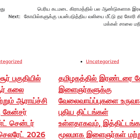
வது
பெரிய கடமடை கிராமத்தில் பல ஆண்டுகளாக இர
Next:
கோயில்களுக்கு பயன்படுத்திய வலியை மீட்டு தர கோரி க
மக்கள் சாலை மறி
tegorized
Uncategorized
் பகுதியில்
தமிழகத்தில் இரண்டரை க
ஆர் கலை
இளைஞர்களுக்கு
்றும் ஆராய்ச்சி
வேலைவாய்ப்புகளை உருவா
, கேன்சர்
புதிய திட்டங்கள்
ட் சென்டர்
உள்ளதாகவும், இத்திட்டங்க
்செலரேட் 2026
மூலமாக இளைஞர்கள் மற்ற