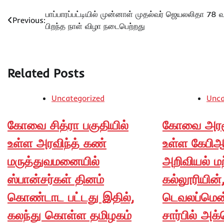
Post
பாப்பாரப்பட்டியில் முன்னாள் முதல்வர் ஜெயலலிதா 78 
Previous:
பிறந்த நாள் விழா நடைபெற்றது
navigation
Related Posts
Uncategorized
Unca
கோவை சித்ரா பகுதியில்
கோவை அரசூர
உள்ள அரவிந்த் கண்
உள்ள கேபி
மருத்துவமனையில்
அறிவியல் மற
ஸ்பான்சர்கள் தினம்
கல்லூரியின்
கொண்டாட பட்டது இதில்,
டெவலப்மென்
கலந்து கொள்ள தமிழகம்
சார்பில் அக