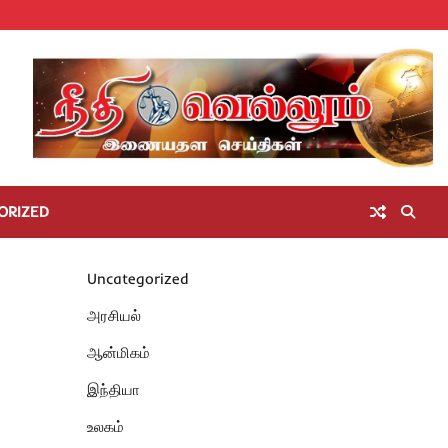
Home
செய்திகள்
தமிழ்நாடு
மாவட்டச்செய்திகள்
அரசியல்
ஆன்மிகம்
சட்டம்
சினிமா
Unc
அறிவோம்
ORIZED
Uncategorized
அரசியல்
ஆன்மிகம்
இந்தியா
உலகம்