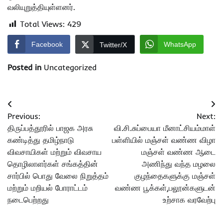
வலியுறுத்தியுள்ளனர்.
Total Views:
429
Facebook
WhatsApp
Twitter/X
Posted in
Uncategorized
Post
Previous:
Next:
navigation
திருப்பத்தூரில் பாஜக அரசு
வி.சி.சுப்பையா மீனாட்சியம்மாள்
கண்டித்து தமிழ்நாடு
பள்ளியில் மஞ்சள் வண்ண விழா
விவசாயிகள் மற்றும் விவசாய
மஞ்சள் வண்ண ஆடை
தொழிலாளர்கள் சங்கத்தின்
அணிந்து வந்த மழலை
சார்பில் பொது வேலை நிறுத்தம்
குழந்தைகளுக்கு மஞ்சள்
மற்றும் மறியல் போராட்டம்
வண்ண பூக்கள்,பலூன்களுடன்
நடைபெற்றது
உற்சாக வரவேற்பு