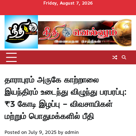
Skip
Friday, August 7, 2026
to
Home
செய்திகள்
தமிழ்நாடு
மாவட்டச்செய்திகள்
அரசியல்
ஆன்மிகம்
சட்டம்
சினிமா
Uncategorize
content
அறிவோம்
தாராபுரம் அருகே காற்றாலை
இயந்திரம் உடைந்து விழுந்து பரபரப்பு:
₹3 கோடி இழப்பு – விவசாயிகள்
மற்றும் பொதுமக்களில் பீதி
Posted on
July 9, 2025
by
admin