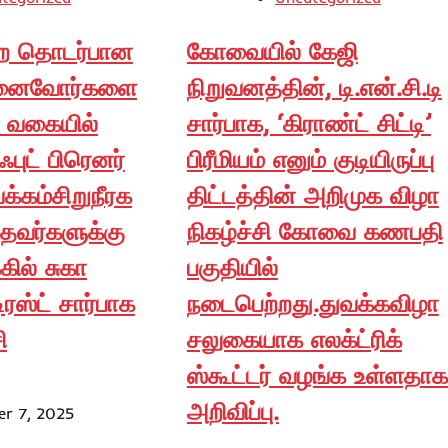
ை தொடர்பான
கோவையில் கேஜி
ுனைவோர்களை
நிறுவனத்தின், டி.என்.சி.டி
 வகையில்
சார்பாக, ‘கிராண்ட் சிட்டி’
புட் பிரெனர்
பிரீமியம் எனும் குடியிருப்பு
க்கம்சிறுநீரக
திட்டத்தின் அறிமுக விழா
்தவர்களுக்கு
நிகழ்ச்சி கோவை கணபதி
கில் சுகா
பகுதியில்
டிரஸ்ட் சார்பாக
நடைபெற்றது.துவக்கவிழா
ி
சலுகையாக எலக்ட்ரிக்
ஸ்கூட்டர் வழங்க உள்ளதாக
அறிவிப்பு.
r 7, 2025