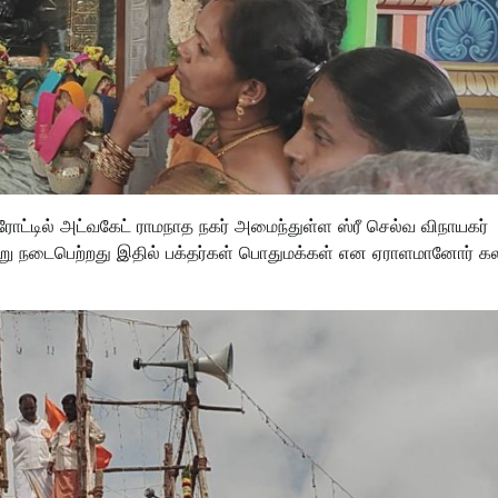
் ரோட்டில் அட்வகேட் ராமநாத நகர் அமைந்துள்ள ஸ்ரீ செல்வ விநாயகர்
று நடைபெற்றது இதில் பக்தர்கள் பொதுமக்கள் என ஏராளமானோர் கல