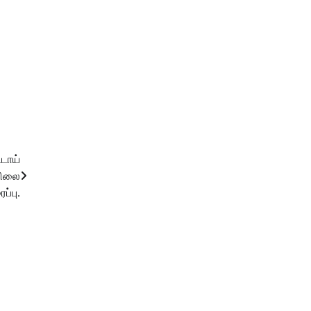
டாய்
சிலை
்பு.