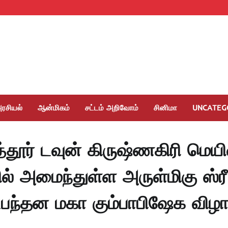
ரசியல்
ஆன்மிகம்
சட்டம் அறிவோம்
சினிமா
UNCATEG
பத்தூர் டவுன் கிருஷ்ணகிரி மெயி
் அமைந்துள்ள அருள்மிகு ஸ்ரீ
ந்தன மகா கும்பாபிஷேக விழ