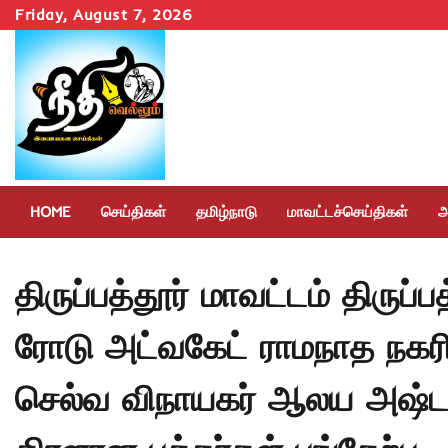
Skip
Friday, August 7, 2026
to
content
HOME
செய்திகள்
தமிழ்நாடு
மாவட்டச்செய்திகள்
அ
திருப்பத்தூர் மாவட்டம் திருப்
ரோடு அட்வகேட் ராமநாத நகரில
செல்வ விநாயகர் ஆலய அஷ்டப