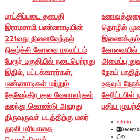
புரட்சிப்படை தளபதி
உணவுத்துற
இராமசாமி பண்ணாடியின்
தொழில் ம
221வது நினைவேந்தல்
இணைக்கும்
நிகழ்ச்சி கோவை மாவட்டம்
கோவையில் ஃ
பேரூர் பகுதியில் நடைபெற்றது
அமைப்பு துவ
இதில், பட்டக்காரர்கள்,
நோய் பாதித
பண்ணாடிகள் மற்றும்
உதவும் நோக்
தேவேந்திர குல வேளாளர்கள்
சேரிட்டபிள் 
கலந்து கொண்டு அவரது
புதிய முயற்ச
திருவுருவச் படத்திற்கு மலர்
admin
தூவி மரியாதை
Decembe
0
செலுத்தினார்..