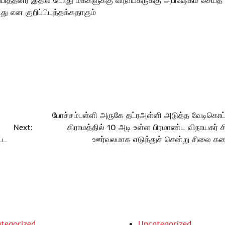
பித்தனர் இதில் பொது மக்களுக்கு விநாயகருக்கு அபிஷேகம் செய்த
து என குறிப்பிடத்தக்கதாகும்
போச்சம்பள்ளி அருகே தட்ரஅள்ளி அடுத்த வேடிகொட்
Next:
கிராமத்தில் 10 அடி உள்ள பிரமாண்ட விநாயகர் 
்ட
ஊர்வலமாக எடுத்துச் சென்று சிலை கரைப
tegorized
Uncategorized