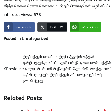
அனைவரும் சிறப்பாக கலந்து கொண்டு இந்த நிகழ்ச்சியினை சிறப்
தீர்த்தங்களை பிரசாதங்களாகவும் மற்றும் பிரசாதங்கள் வழங்கப்பட்ட
Total Views:
678
Facebook
WhatsApp
Twitter/X
Posted in
Uncategorized
Post
திருப்பத்தூர் மாவட்டம் திருப்பத்தூரில் கந்திலி
ஒன்றியத்துக்கு உட்பட்ட தனியார் திருமண மண்டபத்தில்
navigation
Previous:
உங்களுடன் ஸ்டாலின் நிகழ்ச்சி தொடங்கி வைத்த மாவட
ஆட்சியர் மற்றும் திருப்பத்தூர் சட்டமன்ற உறுப்பினர்
நடைபெற்றது
Related Posts
Uncategorized
Unca