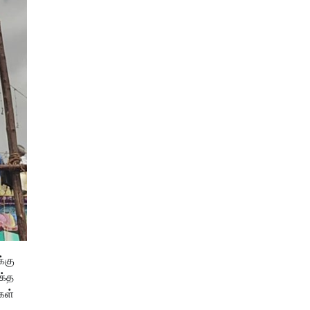
க்கு
க்த
கள்