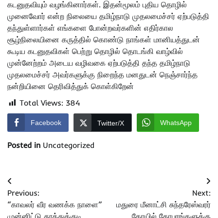
கடனுதவியும் வழங்கினார்கள். இதன்மூலம் புதிய தொழில்
முனைவோர் என்ற நிலையை தமிழ்நாடு முதலமைச்சர் ஏற்படுத்தி
தந்துள்ளார்கள் எங்களை போன்றவர்களின் எதிர்கால
சூழ்நிலையினை கருத்தில் கொண்டு நாங்கள் மானியத்துடன்
கூடிய கடனுதவிகள் பெற்று தொழில் தொடங்கி வாழ்வில்
முன்னேற்றம் அடைய வழிவகை ஏற்படுத்தி தந்த தமிழ்நாடு
முதலமைச்சர் அவர்களுக்கு நிறைந்த மனதுடன் நெஞ்சார்ந்த
நன்றியினை தெரிவித்துக் கொள்கிறேன்
Total Views:
384
Facebook
WhatsApp
Twitter/X
Posted in
Uncategorized
Post
Previous:
Next:
navigation
“காவலர் வீர வணக்க நாளை”
மதுரை மீனாட்சி சுந்தரேஸ்வரர்
முன்னிட்டு தூத்துக்குடி
கோயில் கோபுரங்களுக்கு