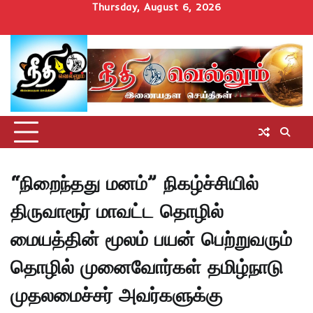
Skip
Thursday, August 6, 2026
to
Home
செய்திகள்
தமிழ்நாடு
மாவட்டச்செய்திகள்
அரசியல்
ஆன்மிகம்
சட்டம்
சினிமா
Uncategorize
content
அறிவோம்
“நிறைந்தது மனம்” நிகழ்ச்சியில்
திருவாரூர் மாவட்ட தொழில்
மையத்தின் மூலம் பயன் பெற்றுவரும்
தொழில் முனைவோர்கள் தமிழ்நாடு
முதலமைச்சர் அவர்களுக்கு