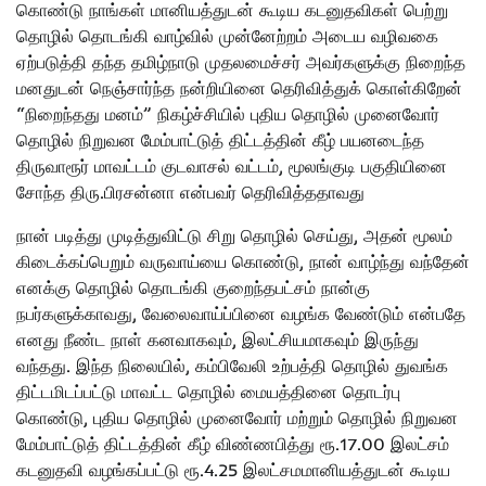
கொண்டு நாங்கள் மானியத்துடன் கூடிய கடனுதவிகள் பெற்று
தொழில் தொடங்கி வாழ்வில் முன்னேற்றம் அடைய வழிவகை
ஏற்படுத்தி தந்த தமிழ்நாடு முதலமைச்சர் அவர்களுக்கு நிறைந்த
மனதுடன் நெஞ்சார்ந்த நன்றியினை தெரிவித்துக் கொள்கிறேன்
“நிறைந்தது மனம்” நிகழ்ச்சியில் புதிய தொழில் முனைவோர்
தொழில் நிறுவன மேம்பாட்டுத் திட்டத்தின் கீழ் பயனடைந்த
திருவாரூர் மாவட்டம் குடவாசல் வட்டம், மூலங்குடி பகுதியினை
சோந்த திரு.பிரசன்னா என்பவர் தெரிவித்ததாவது
நான் படித்து முடித்துவிட்டு சிறு தொழில் செய்து, அதன் மூலம்
கிடைக்கப்பெறும் வருவாய்யை கொண்டு, நான் வாழ்ந்து வந்தேன்
எனக்கு தொழில் தொடங்கி குறைந்தபட்சம் நான்கு
நபர்களுக்காவது, வேலைவாய்ப்பினை வழங்க வேண்டும் என்பதே
எனது நீண்ட நாள் கனவாகவும், இலட்சியமாகவும் இருந்து
வந்தது. இந்த நிலையில், கம்பிவேலி உற்பத்தி தொழில் துவங்க
திட்டமிடப்பட்டு மாவட்ட தொழில் மையத்தினை தொடர்பு
கொண்டு, புதிய தொழில் முனைவோர் மற்றும் தொழில் நிறுவன
மேம்பாட்டுத் திட்டத்தின் கீழ் விண்ணபித்து ரூ.17.00 இலட்சம்
கடனுதவி வழங்கப்பட்டு ரூ.4.25 இலட்சமமானியத்துடன் கூடிய