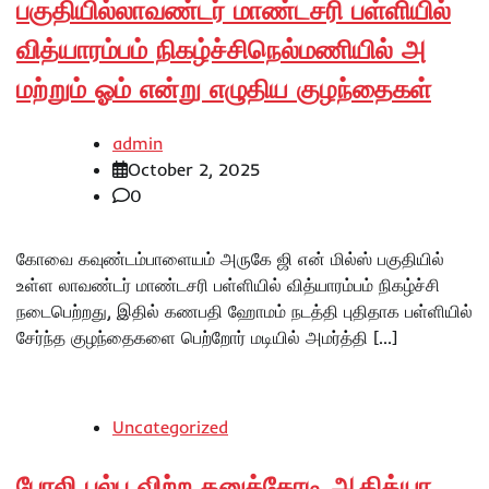
பகுதியில்லாவண்டர் மாண்டசரி பள்ளியில்
வித்யாரம்பம் நிகழ்ச்சிநெல்மணியில் அ
மற்றும் ஓம் என்று எழுதிய குழந்தைகள்
admin
October 2, 2025
0
கோவை கவுண்டம்பாளையம் அருகே ஜி என் மில்ஸ் பகுதியில்
உள்ள லாவண்டர் மாண்டசரி பள்ளியில் வித்யாரம்பம் நிகழ்ச்சி
நடைபெற்றது, இதில் கணபதி ஹோமம் நடத்தி புதிதாக பள்ளியில்
சேர்ந்த குழந்தைகளை பெற்றோர் மடியில் அமர்த்தி […]
Uncategorized
போலி பல்பு விற்ற தனுக்கோடி ஆதித்யா