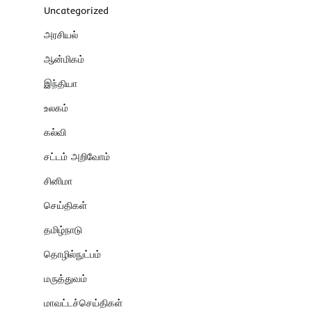
Uncategorized
அரசியல்
ஆன்மிகம்
இந்தியா
உலகம்
கல்வி
சட்டம் அறிவோம்
சினிமா
செய்திகள்
தமிழ்நாடு
தொழில்நுட்பம்
மருத்துவம்
மாவட்டச்செய்திகள்