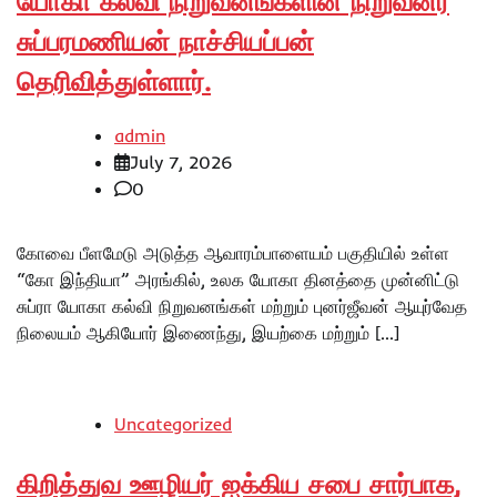
யோகா கல்வி நிறுவனங்களின் நிறுவனர்
சுப்பரமணியன் நாச்சியப்பன்
தெரிவித்துள்ளார்.
admin
July 7, 2026
0
கோவை பீளமேடு அடுத்த ஆவாரம்பாளையம் பகுதியில் உள்ள
“கோ இந்தியா” அரங்கில், உலக யோகா தினத்தை முன்னிட்டு
சுப்ரா யோகா கல்வி நிறுவனங்கள் மற்றும் புனர்ஜீவன் ஆயுர்வேத
நிலையம் ஆகியோர் இணைந்து, இயற்கை மற்றும் […]
Uncategorized
கிறித்துவ ஊழியர் ஐக்கிய சபை சார்பாக,