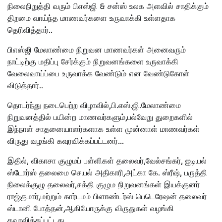
நிலைநிறுத்தி வரும் பிஎஸ்ஜி & சன்ஸ் உலக அளவில் சாதிக்கும்
திறமை வாய்ந்த மாணவர்களை உருவாக்கி உள்ளதாக
தெரிவித்தார்..
பிஎஸ்ஜி மேலாண்மை நிறுவன மாணவர்கள் அனைவரும்
நாட்டிற்கு மதிப்பு சேர்க்கும் நிறுவனங்களை உருவாக்கி
வேலைவாய்ப்பை உருவாக்க வேண்டும் என வேண்டுகோள்
விடுத்தார்..
தொடர்ந்து நடைபெற்ற விழாவில்,பி.எஸ்.ஜி.மேலாண்மை
நிறுவனத்தில் பயின்ற மாணவர்களும்,பல்வேறு துறைகளில்
இந்நாள் சாதனையாளர்களாக உள்ள முன்னாள் மாணவர்கள்
விருது வழங்கி கவுரவிக்கப்பட்டனர்…
இதில், விகாசா குழுமப் பள்ளிகள் தலைவர்,வேல்சங்கர், ஐடியல்
ஸ்டோர்ஸ் தலைமை செயல் அதிகாரி,அட்கா கே. ஸ்ரீஷ், பருத்தி
நிலைக்குழு தலைவர்,சக்தி குழும நிறுவனங்கள் இயக்குனர்
ராஜ்குமார்,மற்றும் கார்டமம் பிளாண்டர்ஸ் பெடெரேஷன் தலைவர்
ஸ்டானி போத்தன்,ஆகியோருக்கு விருதுகள் வழங்கி
கவுரவிக்கப்பட்டது..