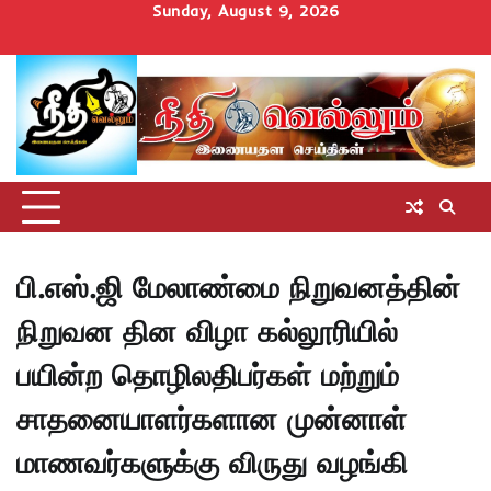
Skip
Sunday, August 9, 2026
to
Home
செய்திகள்
தமிழ்நாடு
மாவட்டச்செய்திகள்
அரசியல்
ஆன்மிகம்
சட்டம்
சினிமா
Uncategorize
content
அறிவோம்
பி.எஸ்.ஜி மேலாண்மை நிறுவனத்தின்
நிறுவன தின விழா கல்லூரியில்
பயின்ற தொழிலதிபர்கள் மற்றும்
சாதனையாளர்களான முன்னாள்
மாணவர்களுக்கு விருது வழங்கி