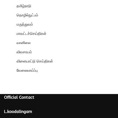
தமிழ்நாடு
தொழில்நுட்பம்
மருத்துவம்
மாவட்டச்செய்திகள்
வானிலை
விவசாயம்
விளையாட்டு செய்திகள்
வேலைவாய்ப்பு
Official Contact
L.koodalingam