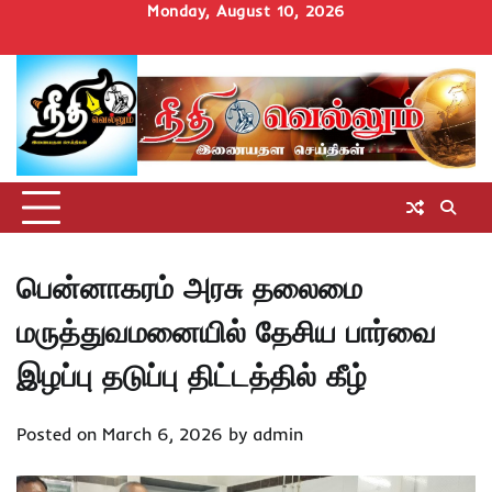
Skip
Monday, August 10, 2026
to
Home
செய்திகள்
தமிழ்நாடு
மாவட்டச்செய்திகள்
அரசியல்
ஆன்மிகம்
சட்டம்
சினிமா
Uncategorize
content
அறிவோம்
பென்னாகரம் அரசு தலைமை
மருத்துவமனையில் தேசிய பார்வை
இழப்பு தடுப்பு திட்டத்தில் கீழ்
Posted on
March 6, 2026
by
admin