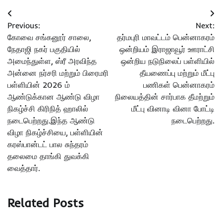
Post
Previous:
Next:
navigation
கோவை சங்கனூர் சாலை,
தர்மபுரி மாவட்டம் பென்னாகரம்
நேதாஜி நகர் பகுதியில்
ஒன்றியம் இராஜாவூர் ஊராட்சி
அமைந்துள்ள, ஸ்ரீ அரவிந்த
ஒன்றிய நடுநிலைப் பள்ளியில்
அன்னை நர்சரி மற்றும் பிரைமரி
தீயணைப்பு மற்றும் மீட்பு
பள்ளியின் 2026 ம்
பணிகள் பென்னாகரம்
ஆண்டுக்கான ஆண்டு விழா
நிலையத்தின் சார்பாக தீமற்றும்
நிகழ்ச்சி கிரிநித் ஹாலில்
மீட்பு வினாடி வினா போட்டி
நடைபெற்றது.இந்த ஆண்டு
நடைபெற்றது.
விழா நிகழ்ச்சியை, பள்ளியின்
கரஸ்பான்டட் பால சுந்தரம்
தலைமை தாங்கி துவக்கி
வைத்தார்.
Related Posts