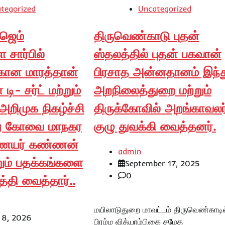
tegorized
Uncategorized
ஜெம்
திருவெண்காடு புதன்
சார்பில்
ஸ்தலத்தில் புதன் பகவான்
கான மாரத்தான்
பிரசாத அன்னதானம் இந்த
டி- சர்ட் மற்றும்
அறநிலைத்துறை மற்றும்
அறிமுக நிகழ்ச்சி
திருக்கோவில் அறங்காவலர
ு கோவை மாநகர
குழு துவக்கி வைத்தனர்.
ையர் கண்ணன்
admin
ற்றும் பதக்கங்களை
September 17, 2025
0
த்தி வைத்தார்..
மயிலாடுதுறை மாவட்டம் திருவெண்காடில
 8, 2026
பிரம்ம வித்யாம்பிகை சமேத