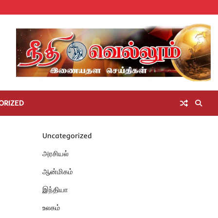
Home
செய்திகள்
தமிழ்நாடு
மாவட்டச்செய்திகள்
அரசியல்
ஆன்மிகம்
சட்டம்
சினிமா
Unc
அறிவோம்
ORIZED
Uncategorized
அரசியல்
ஆன்மிகம்
இந்தியா
உலகம்