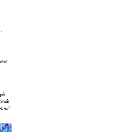
சு
ைகளை
ழல்
லாளர்
கிகள்