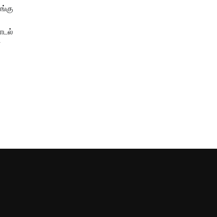
ங்கு
ாடல்
்