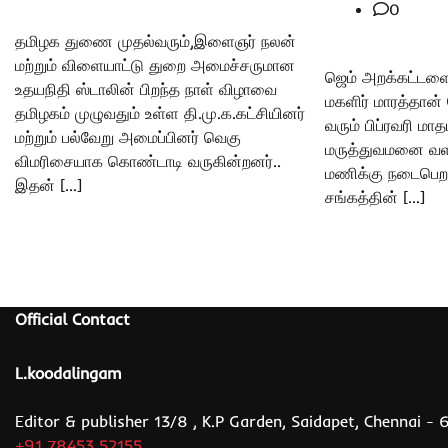
0
தமிழக துணை முதல்வரும்,இளைஞர் நலன்
மற்றும் விளையாட்டு துறை அமைச்சருமான
ஜெம் அறக்கட்டளை ச
உதயநிதி ஸ்டாலின் பிறந்த நாள் விழாவை
மகளிர் மாரத்தான் 
தமிழகம் முழுவதும் உள்ள தி.மு.க.கட்சியினர்
வரும் பிப்ரவரி மாத
மற்றும் பல்வேறு அமைப்பினர் வெகு
மருத்துவமனை வள
விமரிசையாக கொண்டாடி வருகின்றனர்..
மணிக்கு நடைபெற 
இதன் […]
சங்கத்தின் […]
Official Contact
L.koodalingam
Editor & publisher 13/8 , K.P Garden, Saidapet, Chennai -
+91 78453 52155