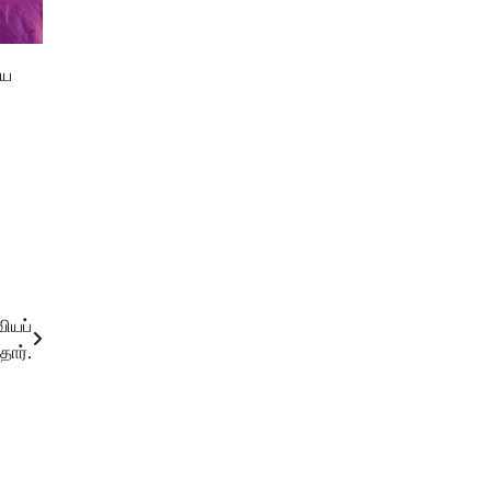
யை
ியப்
தார்.