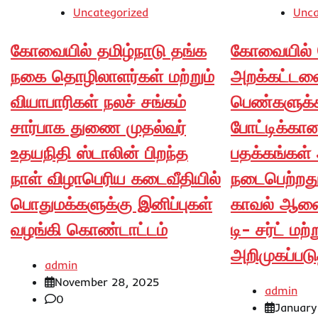
Uncategorized
Unca
கோவையில் தமிழ்நாடு தங்க
கோவையில் 
நகை தொழிலாளர்கள் மற்றும்
அறக்கட்டளை 
வியாபாரிகள் நலச் சங்கம்
பெண்களுக்
சார்பாக துணை முதல்வர்
போட்டிக்கான 
உதயநிதி ஸ்டாலின் பிறந்த
பதக்கங்கள் 
நாள் விழாபெரிய கடைவீதியில்
நடைபெற்றத
பொதுமக்களுக்கு இனிப்புகள்
காவல் ஆண
வழங்கி கொண்டாட்டம்
டி- சர்ட் ம
அறிமுகப்படு
admin
November 28, 2025
admin
0
January