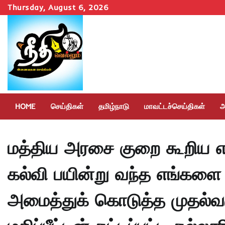
Skip
Thursday, August 6, 2026
to
content
HOME
செய்திகள்
தமிழ்நாடு
மாவட்டச்செய்திகள்
அ
மத்திய அரசை குறை கூறிய எ
கல்வி பயின்று வந்த எங்களை 
அமைத்துக் கொடுத்த முதல்வர