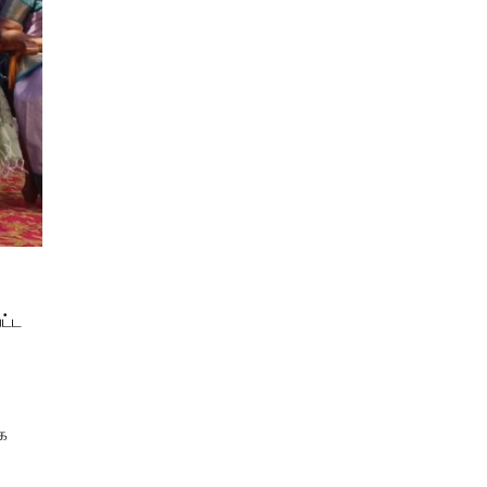
பட்ட
க