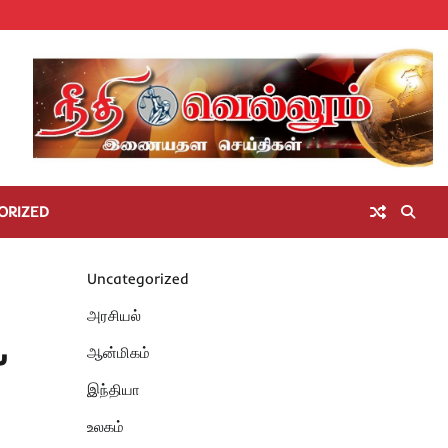
Home
செய்திகள்
தமிழ்நாடு
மாவட்டச்செய்திகள்
அரசியல்
ஆன்மிகம்
சட்டம்
சினிமா
Unc
அறிவோம்
ORIZED
Uncategorized
அரசியல்
,
ஆன்மிகம்
இந்தியா
உலகம்