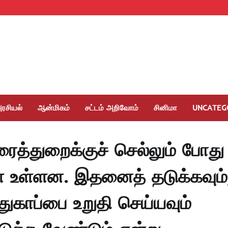
ரசியல்
ஆன்மிகம்
சட்டம் அறிவோம்
சினிமா
UNCATEG
ரைத்துறைக்குச் செல்லும் போது
் உள்ளன. இதனைத் தடுக்கவும்
ுகாப்பை உறுதி செய்யவும்