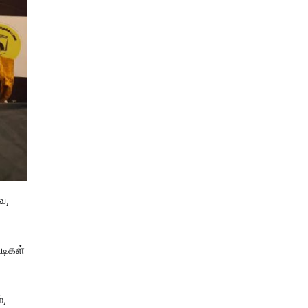
ை,
்டிகள்
்,