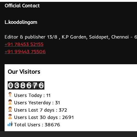
Official Contact
L.koodalingam
Editor & publisher 13/8 , K.P Garden, Saidapet, Chennai -
+91 78453 52155
+91 99443 75506
Our Visitors
Users Today : 11
Users Yesterday : 31
Users Last 7 days : 372
Users Last 30 days : 2691
Total Users : 38676