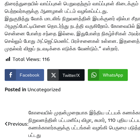
திரைத்துறையில் வாய்ப்புகள் பெறுவதற்கும் வாய்ப்புகள் கிடைக்கும
பெற்றவர்களுக்கு ஆணழகன் பட்டம் வழங்கப்பட்டது.
இதுகுறித்து வோக் மாடலிங் நிறுவனத்தின் இயக்குனர் ஷில்பா ச
அழகுப்போட்டியினை தொடர்ந்து நடத்தி வருகிறோம். கோவையில் இ
சென்னை போன்ற சந்தை இல்லை. இதுபோன்ற நிகழ்ச்சிகள் அவர்களுக
செல்லும் போது அட்ஜெட்மெண்ட் பிரச்சனைகள் உள்ளன. இதனைத் தட
முதல்வர் விஜய் நடவடிக்கை எடுக்க வேண்டும்.” என்றார்.
Total Views:
116
Facebook
WhatsApp
Twitter/X
Posted in
Uncategorized
Post
கோவையில் முதன்முறையாக இந்திய பட்டயக் கணக்கா
நிறுவனத்தின் பட்டமளிப்பு விழா, சுமார், 110 புதிய பட்டய
navigation
Previous:
கணக்காளர்களுக்கு பட்டங்கள் வழங்கி பெருமை படுத்
பட்டது