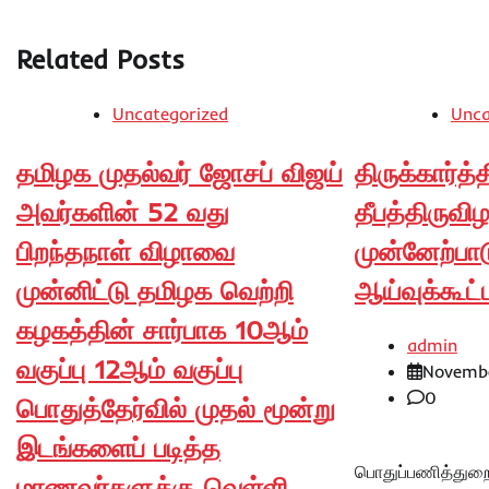
Related Posts
Uncategorized
Unca
தமிழக முதல்வர் ஜோசப் விஜய்
திருக்கார்த
அவர்களின் 52 வது
தீபத்திருவி
பிறந்தநாள் விழாவை
முன்னேற்பாட
முன்னிட்டு தமிழக வெற்றி
ஆய்வுக்கூட்
கழகத்தின் சார்பாக 10ஆம்
admin
வகுப்பு 12ஆம் வகுப்பு
Novembe
0
பொதுத்தேர்வில் முதல் மூன்று
இடங்களைப் படித்த
பொதுப்பணித்துறை
மாணவர்களுக்கு வெள்ளி