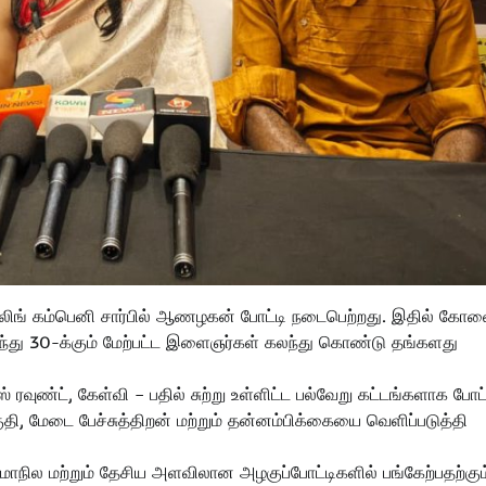
லிங் கம்பெனி சார்பில் ஆணழகன் போட்டி நடைபெற்றது. இதில் கோவ
ருந்து 30-க்கும் மேற்பட்ட இளைஞர்கள் கலந்து கொண்டு தங்களது
ஸ் ரவுண்ட், கேள்வி – பதில் சுற்று உள்ளிட்ட பல்வேறு கட்டங்களாக போட
ி, மேடை பேச்சுத்திறன் மற்றும் தன்னம்பிக்கையை வெளிப்படுத்தி
 மாநில மற்றும் தேசிய அளவிலான அழகுப்போட்டிகளில் பங்கேற்பதற்கும