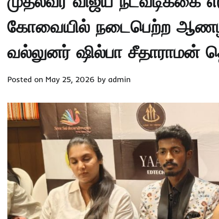
முதல்வர் விஜய் நடவடிக்கை எ
கோவையில் நடைபெற்ற ஆணழகன
வல்லுனர் ஷில்பா சீதாராமன் தெ
Posted on
May 25, 2026
by
admin