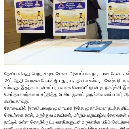
தேசிய விருது பெற்ற சமூக சேவை அமைப்பாக நாராயண் சேவா சன்ஸ்
24ம் தேதி கோவை கேஎன்ஜி புதூர் பகுதியில் உள்ள, மகேஷ்வரி பவ
உள்ளது. இதற்கான விளம்பர பலகை வெளியீட்டு விழா நிகழ்ச்சி இன
செய்தியாளர்களை சந்தித்து பேசிய முகாம் ஒருங்கிணைப்பாளர் அச்சா
கூறியதாவது..
கோவையில் இரண்டாவது முறையாக இந்த முகாமினை நடத்த திட்டமிட்ட
செயற்கை கால், மருத்துவ உதவிகள், மற்றும் மறுவாழ்வு சேவைகள் வ
நாட்டில் உள்ள தொழில்நுட்ப வசதிகளுடன் உருவாக்க படும் செயற
மணி முதல் மாலை 4மணி வரை நடைபெறும் இந்த மருத்துவ பரிசோ