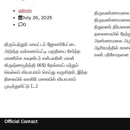
admin
திருவண்ணாமலை ச
July 26, 2025
திருவண்ணாமலையி
0
நிறுவனர் நிர்மலான
தலைமையில் நேற்ற
அண்ணாமலை அருக
திரும்பத்தூர் மாவட்டம் ஜோலார்பேட்டை
ஆசிரமத்தில் கா
அடுத்த வக்கணம்பட்டி பகுதியை சேர்ந்த
கண் பரிசோதனை 
மாணிக்க கவுண்டர் என்பவரின் மகன்
கிருஷ்ணமூர்த்தி (65) தேங்காய் மற்றும்
வெல்லம் வியாபாரம் செய்து வருகிறார். இந்த
நிலையில் ஏலகிரி மலையில் வியாபாரம்
முடித்துவிட்டு […]
Official Contact