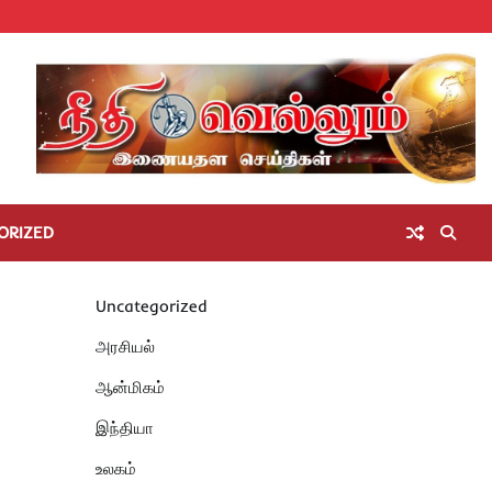
Home
செய்திகள்
தமிழ்நாடு
மாவட்டச்செய்திகள்
அரசியல்
ஆன்மிகம்
சட்டம்
சினிமா
Unc
அறிவோம்
ORIZED
Uncategorized
அரசியல்
ஆன்மிகம்
இந்தியா
உலகம்