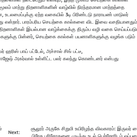
 மூலம் மாற்று திறனாளிகளின் வாழ்வில் நிரந்தரமான மாற்றத்தை
ன, உடலமைப்புக்கு ஏற்ற வகையில் 3டி பிரிண்டடு நாராயண் மாடுலர்
து என்றார். பாரம்பரிய செயற்கை கால்களை விட இவை வசதியானதும்
று திறனாளிகள் இயல்பான வாழ்க்கைக்கு திரும்ப வழி வகை செய்யப்படு
்களுக்கு பின்னர், செயற்கை கால்கள் பயனாளிகளுக்கு வழங்க படும்
 ஹரிஸ் பாய் பட்டேல், அச்சால் சிங் பட்டீ,
 ராஜேஷ் அகர்வால் உள்ளிட்ட பலர் கலந்து கொண்டனர் என்பது
்
சூலூர் அருகே சிறுமி உயிரிழந்த விவகாரம்: இருவர் க
Next:
பிரேத பரிசோதனை முடிந்து உடல் பெற்றோரிடம் ஒப்படை