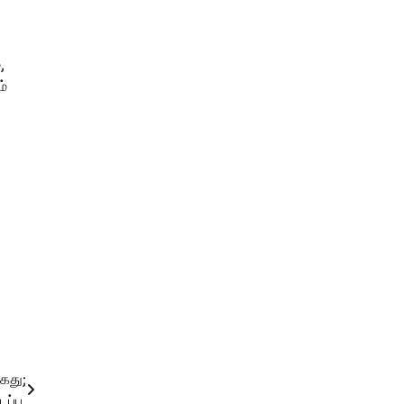
,
ம்
ைது;
ப்பு.