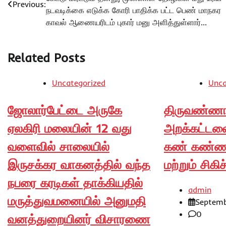
navigation
Previous:
நடவடிக்கை எடுக்க கோரி பாதிக்க பட்ட பெண் மாநகர
காவல் ஆணையரிடம் புகார் மனு அளித்துள்ளார்…
Related Posts
Uncategorized
Unca
ஜோலார்பேட்டை அருகே
திருவண்ணா
ஏலகிரி மலையின் 12 வது
அறக்கட்டள
வளைவில் சாலையில்
கண் கண்ண
இருசக்கர வாகனத்தில் வந்த
மற்றும் சிகி
நபரை கரடிகள் தாக்கியதில்
admin
மருத்துவமனையில் அனுமதி
Septemb
0
வனத்துறையினர் விசாரணை