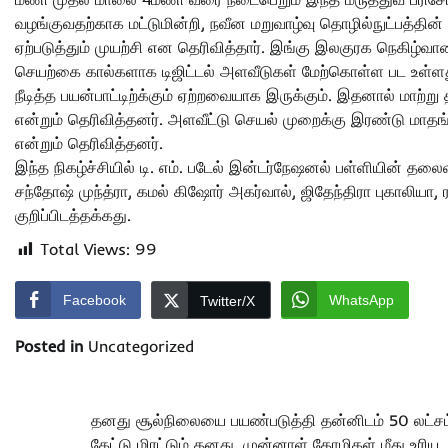
வழங்குவதற்காக மட்டுமின்றி, நவீன மறுவாழ்வு தொழில்நுட்பத்தின்
ஏற்படுத்தும் முயற்சி என தெரிவித்தார். இங்கு இலகுரக நெகிழ்வா
செயற்கை கால்களாக டிஜிட்டல் அளவீடுகள் மேற்கொள்ள பட உள்ள
நீடித்த பயன்பாட்டிற்க்கும் ஏற்றவையாக இருக்கும். இதனால் மாற்
என்றும் தெரிவித்தனர். அளவீட்டு செயல் முறைக்கு இரண்டு மாதங
என்றும் தெரிவித்தனர்.
இந்த நிகழ்ச்சியில் டி. எம். படேல் இன்டர்நேஷனல் பள்ளியின் தலைவர்
சந்தோஷ் முந்த்ரா, கமல் கிஷோர் அகர்வால், ஜிதேந்திரா புகாலியா,
குறிப்பிடத்தக்கது.
Total Views:
99
Facebook
WhatsApp
Twitter/X
Posted in
Uncategorized
Post
தனது சூல்நிலையை பயண்படுத்தி தன்னிடம் 50 லட்சம
கேட்டு மிரட்டும் தனது, முன்னாள் தோழிகள் மீது உரிய