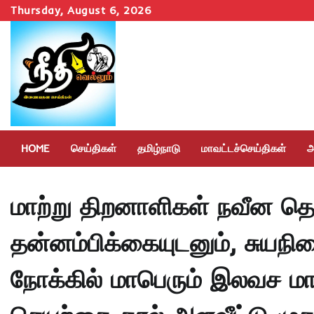
Skip
Thursday, August 6, 2026
to
content
HOME
செய்திகள்
தமிழ்நாடு
மாவட்டச்செய்திகள்
அ
மாற்று திறனாளிகள் நவீன தொழ
தன்னம்பிக்கையுடனும், சுயந
நோக்கில் மாபெரும் இலவச ம