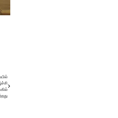
ையில்
ச்சி
கில்
்றது