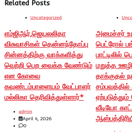
Related Posts
Uncategorized
Unca
எம்ஜிஆர்,ஜெயலலிதா
அமைச்சர் உ
விசுவாசிகள் தென்னந்தோப்பு
பெட்ரோல் பங
சின்னத்திற்கு வாக்களித்து
பாட்டிலில் ப
வெற்றி பெற வைக்க வேண்டும்
மறுத்த ஊழிய
என கோவை
தாக்குதல் ந
கவுண்டம்பாளையம் வேட்பாளர்
சம்பவத்தில்
மல்லிகா தெரிவித்துள்ளார்*
ஏற்படுத்தும
வீடியோ காட்
admin
ஆஸ்பத்திரியி
April 4, 2026
0