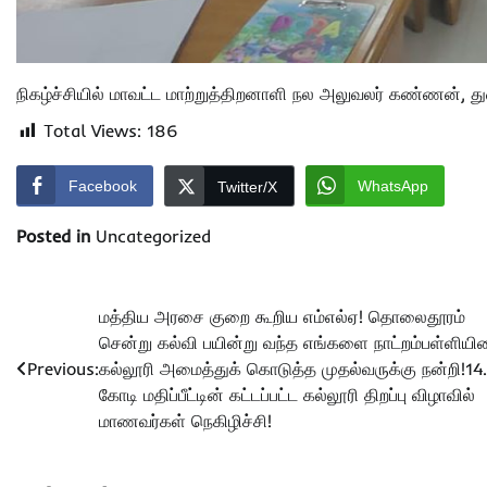
நிகழ்ச்சியில் மாவட்ட மாற்றுத்திறனாளி நல அலுவலர் கண்ணன், துறை
Total Views:
186
Facebook
WhatsApp
Twitter/X
Posted in
Uncategorized
Post
மத்திய அரசை குறை கூறிய எம்எல்ஏ! தொலைதூரம்
சென்று கல்வி பயின்று வந்த எங்களை நாட்றம்பள்ளிய
navigation
Previous:
கல்லூரி அமைத்துக் கொடுத்த முதல்வருக்கு நன்றி!14
கோடி மதிப்பீட்டின் கட்டப்பட்ட கல்லூரி திறப்பு விழாவில்
மாணவர்கள் நெகிழிச்சி!