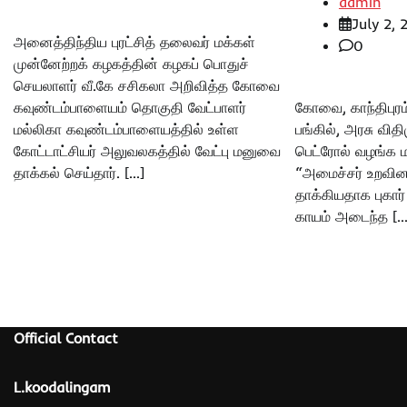
admin
July 2,
அனைத்திந்திய புரட்சித் தலைவர் மக்கள்
0
முன்னேற்றக் கழகத்தின் கழகப் பொதுச்
செயலாளர் வீ.கே சசிகலா அறிவித்த கோவை
கவுண்டம்பாளையம் தொகுதி வேட்பாளர்
கோவை, காந்திபுரம
மல்லிகா கவுண்டம்பாளையத்தில் உள்ள
பங்கில், அரசு விதி
கோட்டாட்சியர் அலுவலகத்தில் வேட்பு மனுவை
பெட்ரோல் வழங்க 
தாக்கல் செய்தார். […]
“அமைச்சர் உறவினர
தாக்கியதாக புகார்
காயம் அடைந்த […
Official Contact
L.koodalingam