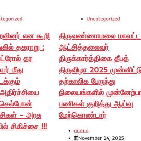
tegorized
Uncategorized
றவினர் என கூறி
திருவண்ணாமலை மாவட்ட
்கில் தகராறு :
ஆட்சித்தலைவர்
ெட்ரோல் தர
திருக்கார்த்திகை தீபத்
ர் மீது
திருவிழா 2025 முன்னிட்ட
டக்கும்
தற்காலிக பேருந்து
 அதிர்ச்சியை
நிலையங்களில் முன்னேற்ப
் செல்போன்
பணிகள் குறித்து ஆய்வு
சிகள் – அரசு
மேற்கொண்டார்
ல் சிகிச்சை !!!
admin
November 24, 2025