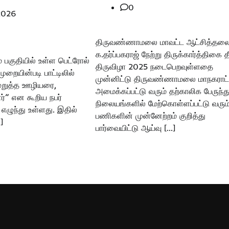
0
 2026
திருவண்ணாமலை மாவட்ட ஆட்சித்தலை
க.தர்ப்பகராஜ் நேற்று திருக்கார்த்திகை த
் பகுதியில் உள்ள பெட்ரோல்
திருவிழா 2025 நடைபெறவுள்ளதை
முறையின்படி பாட்டிலில்
முன்னிட்டு திருவண்ணாமலை மாநகராட்ச
மறுத்த ஊழியரை,
அமைக்கப்பட்டு வரும் தற்காலிக பேருந்த
்” என கூறிய நபர்
நிலையங்களில் மேற்கொள்ளப்பட்டு வரும
 எழுந்து உள்ளது. இதில்
பணிகளின் முன்னேற்றம் குறித்து
]
பார்வையிட்டு ஆய்வு […]