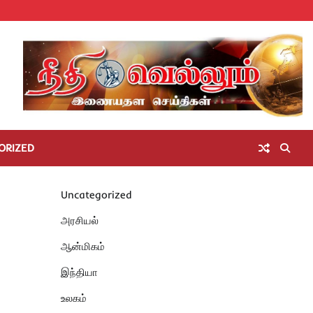
Home
செய்திகள்
தமிழ்நாடு
மாவட்டச்செய்திகள்
அரசியல்
ஆன்மிகம்
சட்டம்
சினிமா
Unc
அறிவோம்
ORIZED
Uncategorized
அரசியல்
ஆன்மிகம்
இந்தியா
உலகம்