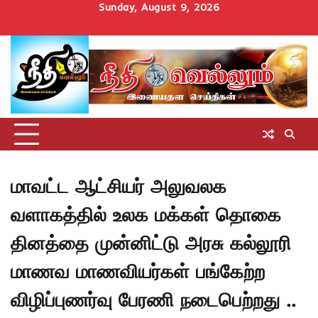
Skip
Sunday, August 9, 2026
to
Home
செய்திகள்
தமிழ்நாடு
மாவட்டச்செய்திகள்
அரசியல்
ஆன்மிகம்
சட்டம்
சினிமா
Uncategorize
content
அறிவோம்
மாவட்ட ஆட்சியர் அலுவலக
வளாகத்தில் உலக மக்கள் தொகை
தினத்தை முன்னிட்டு அரசு கல்லூரி
மாணவ மாணவியர்கள் பங்கேற்ற
விழிப்புணர்வு பேரணி நடைபெற்றது ..