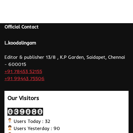
Official Contact
L.koodalingam
Editor & publisher 13/8 , K.P Garden, Saidapet, Chennai
- 600015
+91 78453 52155
+91 99443 75506
Our Visitors
Users Today : 32
Users Yesterday : 90