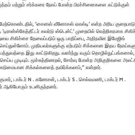
ுத்தம் மற்றும் சர்க்கரை நோய் போன்ற பிரச்சினைகளை கட்டுக்குள்
 மேற்கொண்டதில், ‘சைனஸ் வீனோசஸ் ஏஎஸ்டி’ என்ற அரிய குறைபாடு
‘டிரான்ஸ்கேத்தீட்டர் கவர்டு ஸ்டென்ட்’ முறையில் வெற்றிகரமாக சிகி
றுவை சிகிச்சை தேவைப்படும் ஒரு பாதிப்பை, அதிநவீன இமேஜிங்
ரிசெய்துள்ளோம். முதியவர்களுக்கு ஏற்படும் சிக்கலான இதய நோய்களு
கியத்துவத்தை இது காட்டுகிறது. வளர்ந்து வரும் தொழில்நுட்பங்களால்
ய முடியும். மூச்சுத்திணறல், சோர்வு போன்ற அறிகுறிகளை அலட்ச
கடுமையான சிக்கல்களைத் தவிர்க்கலாம்,” என்றார்.
 குமார், டாக்டர் N . கணேசன், டாக்டர் S . செல்வமணி, டாக்டர் M .
ியர் ஆகியோரும் உடனிருந்தனர்.