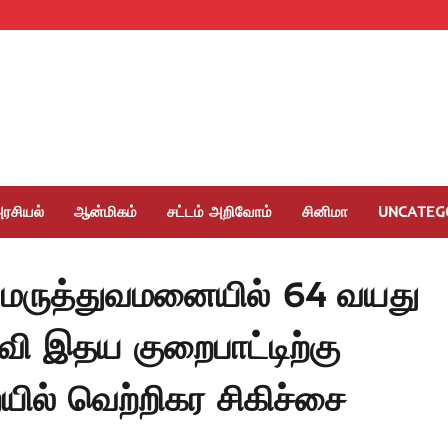
ரசியல்
ஆன்மிகம்
சட்டம் அறிவோம்
சினிமா
UNCATEG
்டி மருத்துவமனையில் 64 வயது
ி இதய குறைபாட்டிற்கு
ில் வெற்றிகர சிகிச்சை