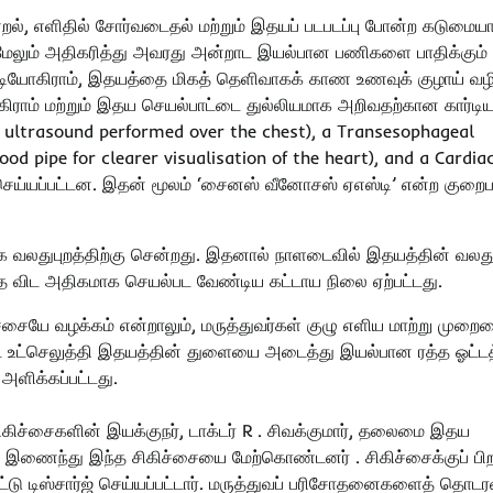
ணறல், எளிதில் சோர்வடைதல் மற்றும் இதயப் படபடப்பு போன்ற கடுமை
மேலும் அதிகரித்து அவரது அன்றாட இயல்பான பணிகளை பாதிக்கும்
்டியோகிராம், இதயத்தை மிகத் தெளிவாகக் காண உணவுக் குழாய் வழ
கிராம் மற்றும் இதய செயல்பாட்டை துல்லியமாக அறிவதற்கான கார்டிய
e ultrasound performed over the chest), a Transesophageal
d pipe for clearer visualisation of the heart), and a Cardia
ெய்யப்பட்டன. இதன் மூலம் ‘சைனஸ் வீனோசஸ் ஏஎஸ்டி’ என்ற குறைப
க வலதுபுறத்திற்கு சென்றது. இதனால் நாளடைவில் இதயத்தின் வலத
ை விட அதிகமாக செயல்பட வேண்டிய கட்டாய நிலை ஏற்பட்டது.
ையே வழக்கம் என்றாலும், மருத்துவர்கள் குழு எளிய மாற்று முறை
ன்டை உட்செலுத்தி இதயத்தின் துளையை அடைத்து இயல்பான ரத்த ஓட்
 அளிக்கப்பட்டது.
ிகிச்சைகளின் இயக்குநர், டாக்டர் R . சிவக்குமார், தலைமை இதய
வினர் இணைந்து இந்த சிகிச்சையை மேற்கொண்டனர் . சிகிச்சைக்குப் பிற
்டு டிஸ்சார்ஜ் செய்யப்பட்டார். மருத்துவப் பரிசோதனைகளைத் தொடரவ