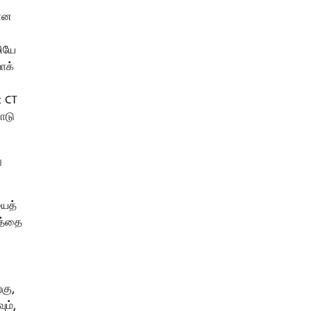
யான
ியே
ாக்
c CT
ாடு
ு
யைத்
டத்தை
கு,
ும்,