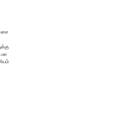
ச்சை
க்கு
, பல
ியம்