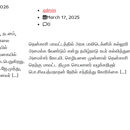
2026
admin
March 17, 2025
0
, நடனம்,
 கலை
தென்காசி மாவட்டத்தில் அரசு பாலிடெக்னிக் கல்லூரி
யில்
அமைக்க வேண்டும் என்று தமிழ்நாடு உயர் கல்வித்து
 வகையில்
அமைச்சர் கோ.வி. செழியனை முன்னாள் தென்காசி
ைபெறுகிறது.
தெற்கு மாவட்ட திமுக செயலாளர் வழக்கறிஞர்
ஜே.முத்து,
பொ.சிவபத்மநாதன் நேரில் சந்தித்து கோரிக்கை […]
ைவர் […]