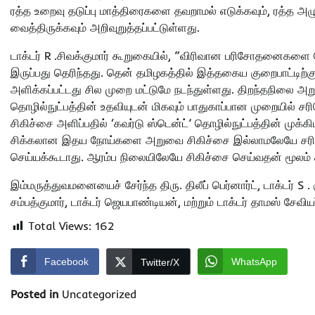
ரத்த உறைவு தடுப்பு மாத்திரைகளை தவறாமல் எடுக்கவும், ரத்த அழ
வைத்திருக்கவும் அறிவுறுத்தப்பட்டுள்ளது.
டாக்டர் R .சிவக்குமார் கூறுகையில், “விரிவான பரிசோதனைகளை
இருப்பது தெரிந்தது. தென் தமிழகத்தில் இத்தகைய குறைபாட்டிற்கு 
அளிக்கப்பட்டது சில முறை மட்டுமே நடந்துள்ளது. திறந்தநிலை அ
தொழில்நுட்பத்தின் உதவியுடன் மிகவும் பாதுகாப்பான முறையில் ச
சிகிச்சை அளிப்பதில் ‘கவர்டு ஸ்டென்ட்’ தொழில்நுட்பத்தின் முக்
சிக்கலான இதய நோய்களை அறுவை சிகிச்சை இல்லாமலேயே சரிசெய்
செய்யக்கூடாது. ஆரம்ப நிலையிலேயே சிகிச்சை செய்வதன் மூலம் 
இம்மருத்துவமனையைச் சேர்ந்த திரு. திலீப் பெர்னார்ட், டாக்டர் S .
சம்பத்குமார், டாக்டர் ஜெயபாண்டியன், மற்றும் டாக்டர் தாமஸ் சேவ
Total Views:
162
Facebook
WhatsApp
Twitter/X
Posted in
Uncategorized