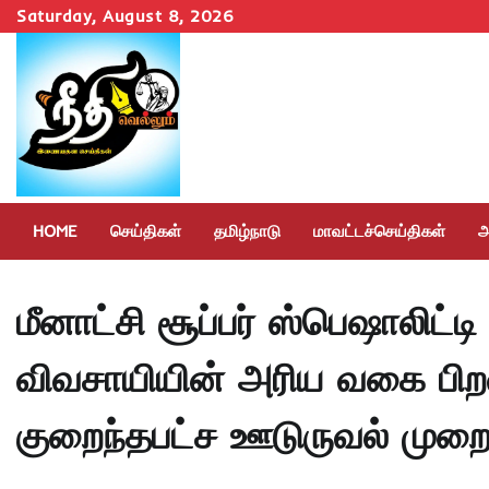
Skip
Saturday, August 8, 2026
to
content
HOME
செய்திகள்
தமிழ்நாடு
மாவட்டச்செய்திகள்
அ
மீனாட்சி சூப்பர் ஸ்பெஷாலிட
விவசாயியின் அரிய வகை பிறவ
குறைந்தபட்ச ஊடுருவல் முறைய