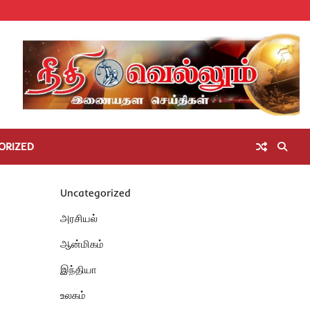
Home
செய்திகள்
தமிழ்நாடு
மாவட்டச்செய்திகள்
அரசியல்
ஆன்மிகம்
சட்டம்
சினிமா
Unc
அறிவோம்
ORIZED
Uncategorized
அரசியல்
ஆன்மிகம்
இந்தியா
உலகம்