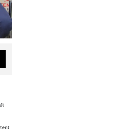
சி
stent