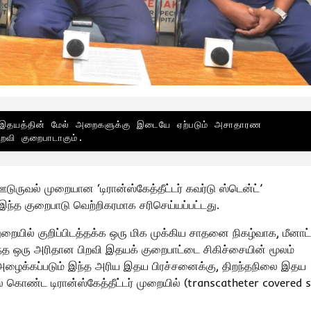
யத்தின் மேல் அறைகளுக்கு இடையே ஏற்படும் அசாதாரண 
றவி குறைபாடாகும்.
ருவல் முறையான ‘டிரான்ஸ்கேத்தீட்டர் கவர்டு ஸ்டென்ட்’
ந்த குறைபாடு வெற்றிகரமாக சரிசெய்யப்பட்டது.
றையில் குறிப்பிடத்தக்க ஒரு மிக முக்கிய சாதனை நிகழ்வாக, மீனாட்
ந்த ஒரு அரிதான பிறவி இதயக் குறைபாட்டை சிகிச்சையின் மூலம்
அழைக்கப்படும் இந்த அரிய இதய பிரச்சனைக்கு, திறந்தநிலை இதய
் கொண்ட டிரான்ஸ்கேத்தீட்டர் முறையில் (transcatheter covered 