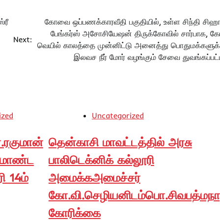
்ரீ
கோவை ஒப்பணக்காரவீதி பகுதியில், உள்ள சிந்தி சிஹார்
பேங்கர்ஸ் அசோசியேஷன் திருக்கோவில் சார்பாக, 
Next:
வெயில் காலத்தை முன்னிட்டு அனைத்து பொதுமக்களுக்க
இலவச நீர் மோர் வழங்கும் சேவை துவங்கப்பட்ட
ized
Uncategorized
.ரகுமான்
தென்காசி மாவட்டத்தில் அரசு
ரமாண்ட
பாலிடெக்னிக் கல்லூரி
ரி 14ம்
அமைக்கஅமைச்சர்
கோ.வி.செழியனிடம்பொ.சிவபத்மந
கோரிக்கை