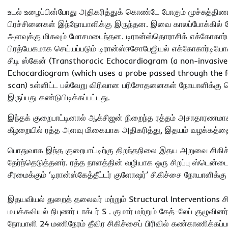
உடல் உழைப்பின்போது அதிகரித்துக் கொண்டே போகும் மூச்சுத்தி
பிரச்சினைகள் இந்நோயாளிக்கு இருந்தன. இவை காலப்போக்கில் 
அளவுக்கு மிகவும் மோசமடைந்தன. டிரான்ஸ்தொராசிக் எக்கோகார
பிரத்யேகமாக செய்யப்படும் டிரான்ஸ்ஈசோபேஜியல் எக்கோகார்டியோ
சிடி ஸ்கேன் (Transthoracic Echocardiogram (a non-invasiv
Echocardiogram (which uses a probe passed through the foo
scan) உள்ளிட்ட பல்வேறு விரிவான பரிசோதனைகள் நோயாளிக்கு ச
இருப்பது கண்டுபிடிக்கப்பட்டது.
இந்தக் குறைபாட்டினால் ஆக்சிஜன் நிறைந்த ரத்தம் அசாதாரணமா
கீழறையில் ரத்த அளவு மிகையாக அதிகரித்து, இதயம் வழக்கத்த
பொதுவாக இந்த குறைபாட்டிற்கு திறந்தநிலை இதய அறுவை சிகிச்ச
தேர்ந்தெடுத்தனர். ரத்த நாளத்தின் வழியாக ஒரு சிறப்பு ஸ்டெ
சீரமைக்கும் ‘டிரான்ஸ்கேத்தீட்டர் குளோஷர்’ சிகிச்சை நோயாளிக்கு
இதயவியல் துறைத் தலைவர் மற்றும் Structural Interventions ச
மயக்கவியல் நிபுணர் டாக்டர் S . குமார் மற்றும் கேத்-லேப் குழு
நோயாளி 24 மணிநேரம் தீவிர சிகிச்சைப் பிரிவில் கண்காணிக்கப்பட