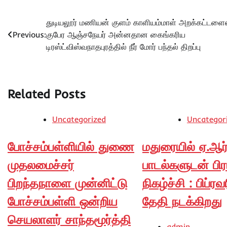
Post
துடியலூர் மணியன் குளம் காளியம்மாள் அறக்கட்டளைஸ
Previous:
குபேர ஆஞ்சநேயர் அன்னதான கைங்கரிய
navigation
டிரஸ்ட்விஸ்வநாதபுரத்தில் நீர் மோர் பந்தல் திறப்பு
Related Posts
Uncategorized
Uncategor
போச்சம்பள்ளியில் துணை
மதுரையில் ஏ.ஆர்
முதலமைச்சர்
பாடல்களுடன் பி
பிறந்தநாளை முன்னிட்டு
நிகழ்ச்சி : பிப்ரவ
போச்சம்பள்ளி ஒன்றிய
தேதி நடக்கிறது
செயலாளர் சாந்தமூர்த்தி
admin