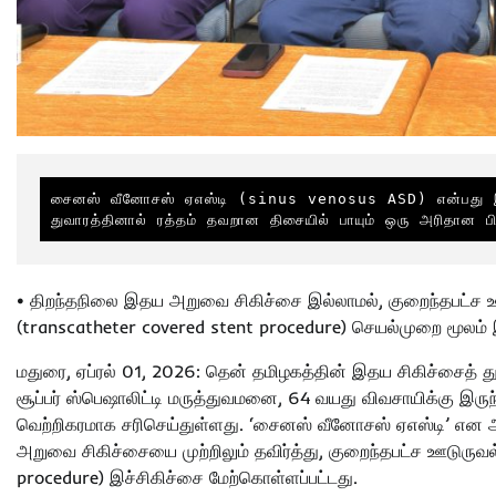
சைனஸ் வீனோசஸ் ஏஎஸ்டி (sinus venosus ASD) என்பது இத
துவாரத்தினால் ரத்தம் தவறான திசையில் பாயும் ஒரு அரிதான பி
• திறந்தநிலை இதய அறுவை சிகிச்சை இல்லாமல், குறைந்தபட்ச ஊடு
(transcatheter covered stent procedure) செயல்முறை மூலம் இ
மதுரை, ஏப்ரல் 01, 2026: தென் தமிழகத்தின் இதய சிகிச்சைத் து
சூப்பர் ஸ்பெஷாலிட்டி மருத்துவமனை, 64 வயது விவசாயிக்கு இரு
வெற்றிகரமாக சரிசெய்துள்ளது. ‘சைனஸ் வீனோசஸ் ஏஎஸ்டி’ என 
அறுவை சிகிச்சையை முற்றிலும் தவிர்த்து, குறைந்தபட்ச ஊடுருவல
procedure) இச்சிகிச்சை மேற்கொள்ளப்பட்டது.