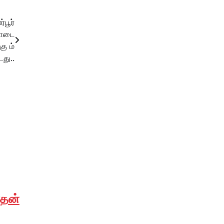
பூர்
கோடை
ு ம்
து..
ாதன்