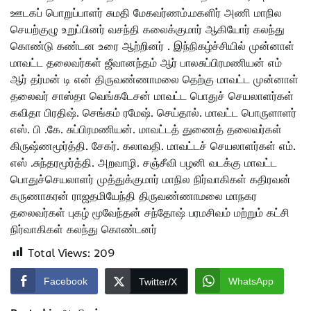
ஊடகப் பொறுப்பாளர் சுமதி மேகவர்ணம்.மகளிர் அணி மாநில
செயற்குழு உறுப்பினர் வசந்தி கலைக்குமார் ஆகியோர் கலந்து
கொண்டு கண்டன உரை ஆற்றினர் . இந்நிகழ்ச்சியில் முன்னாள்
மாவட்ட தலைவர்கள் ஜீவானந்தம் ஆர் பாலசுப்பிரமணியன் எம்
ஆர் தர்மன் டி என் திருவண்ணாமலை தெற்கு மாவட்ட முன்னாள்
தலைவர் சாஸ்தா வெங்கடேசன் மாவட்ட பொதுச் செயலாளர்கள்
கவிதா பிரதிஷ். செங்கம் ரமேஷ். செய்தால். மாவட்ட பொருளாளர்
எஸ். பி .கே. சுப்பிரமணியன். மாவட்டத் துணைத் தலைவர்கள்
கிருஷ்ணமூர்த்தி. சேகர். கலாவதி. மாவட்டச் செயலாளர்கள் எம்.
எஸ் .சுந்தரமூர்த்தி. அறவாழி. சஞ்சீவி பழனி வடக்கு மாவட்ட
பொதுச்செயலாளர் முத்துக்குமார் மாநில நிர்வாகிகள் கதிரவன்
கருணாகரன் ராஜதமியேந்தி திருவண்ணாமலை மாநகர
தலைவர்கள் புகழ் மூவேந்தன் சந்தோஷ் பரமசிவம் மற்றும் கட்சி
நிர்வாகிகள் கலந்து கொண்டனர்
Total Views:
209
Facebook
WhatsApp
Twitter/X