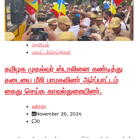
அரசியல்
மாவட்டச்செய்திகள்
தமிழக முதல்வர் ஸ்டாலினை கண்டித்து
தடையை மீறி பாமகவினர் ஆர்ப்பாட்டம்
கைது செய்த காவல்துறையினர்.
admin
November 26, 2024
0