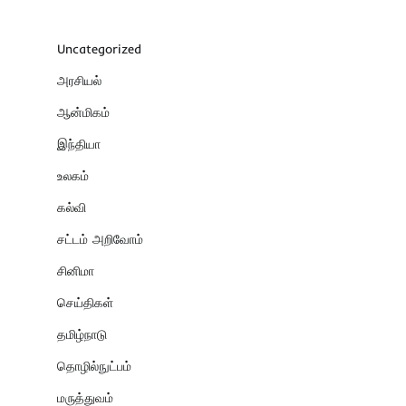
Uncategorized
அரசியல்
ஆன்மிகம்
இந்தியா
உலகம்
கல்வி
சட்டம் அறிவோம்
சினிமா
செய்திகள்
தமிழ்நாடு
தொழில்நுட்பம்
மருத்துவம்