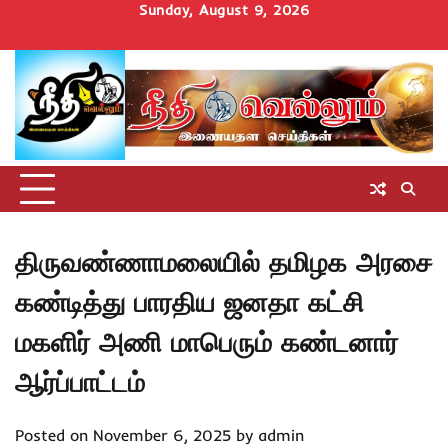
Skip
Sunday, August 9, 2026
to
Home
செய்திகள்
தமிழ்நாடு
மாவட்டச்செய்திகள்
அரசியல்
ஆன்மிகம்
சட்டம்
சினிமா
Uncategorize
content
அறிவோம்
திருவண்ணாமலையில் தமிழக அரசை
கண்டித்து பாரதிய ஜனதா கட்சி
மகளிர் அணி மாபெரும் கண்டனார்
ஆர்ப்பாட்டம்
Posted on
November 6, 2025
by
admin