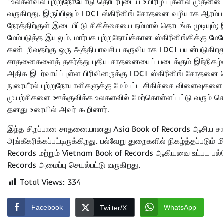
“உலகளவில் புற்றுநோயோடு தொடர்புடைய உயிரிழப்புகளில் முதன்மை
வருகிறது. இருப்பினும் LDCT ஸ்கிரீனிங் சோதனை வழியாக ஆரம்ப 
நேரத்திற்குள் இடையீட்டு சிகிச்சையை நம்மால் தொடங்க முடியு
மேம்படுத்த இயலும். மார்பக புற்றுநோய்க்கான ஸ்கிரீனிங்கிக்கு 
கண்டறிவதற்கு ஒரு அத்தியாவசிய கருவியாக LDCT பயன்படுகிறது
சாதனைகளைத் தகர்த்து புதிய சாதனையைப் படைக்கும் இந்நிகழ்வு 
அதிக இடர்வாய்ப்புள்ள பிரிவினருக்கு LDCT ஸ்கிரீனிங் சோதனை 
நுரையீரல் புற்றுநோயாளிகளுக்கு மேம்பட்ட சிகிச்சை விளைவு
முயற்சிகளை ஊக்குவிக்க உலகளவில் மேற்கொள்ளப்பட்டு வரும் ச
தனது உரையில் அவர் கூறினார்.
இந்த சிறப்பான சாதனையானது Asia Book of Records ஆசிய ச
அங்கீகரிக்கப்பட்டிருக்கிறது. பல்வேறு துறைகளில் நிகழ்த்தப்பட
Records மற்றும் Vietnam Book of Records ஆகியவை உட்பட பல
Records அமைப்பு செயல்பட்டு வருகிறது.
Total Views:
334
Facebook
WhatsApp
Twitter/X