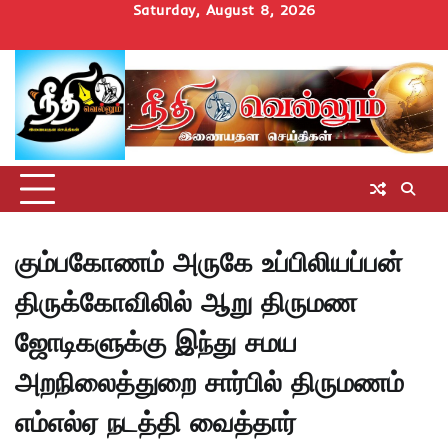
Skip
Saturday, August 8, 2026
to
Home
செய்திகள்
தமிழ்நாடு
மாவட்டச்செய்திகள்
அரசியல்
ஆன்மிகம்
சட்டம்
சினிமா
Uncategorize
content
அறிவோம்
கும்பகோணம் அருகே உப்பிலியப்பன்
திருக்கோவிலில் ஆறு திருமண
ஜோடிகளுக்கு இந்து சமய
அறநிலைத்துறை சார்பில் திருமணம்
எம்எல்ஏ நடத்தி வைத்தார்