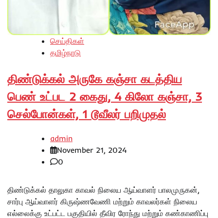
செய்திகள்
தமிழ்நாடு
திண்டுக்கல் அருகே கஞ்சா கடத்திய
பெண் உட்பட 2 கைது, 4 கிலோ கஞ்சா, 3
செல்போன்கள், 1 டூவீலர் பறிமுதல்
admin
November 21, 2024
0
திண்டுக்கல் தாலுகா காவல் நிலைய ஆய்வாளர் பாலமுருகன்,
சார்பு ஆய்வாளர் கிருஷ்ணவேணி மற்றும் காவலர்கள் நிலைய
எல்லைக்கு உட்பட்ட பகுதியில் தீவிர ரோந்து மற்றும் கண்காணிப்பு