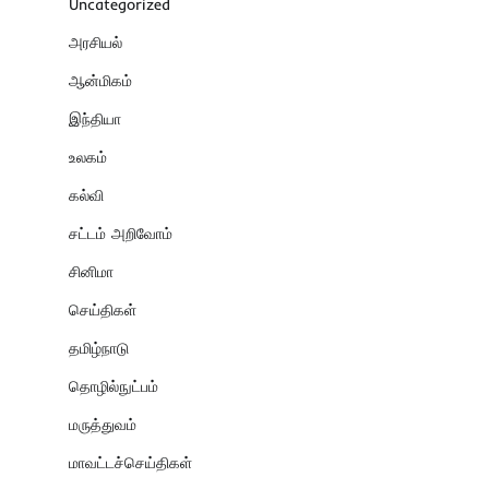
Uncategorized
அரசியல்
ஆன்மிகம்
இந்தியா
உலகம்
கல்வி
சட்டம் அறிவோம்
சினிமா
செய்திகள்
தமிழ்நாடு
தொழில்நுட்பம்
மருத்துவம்
மாவட்டச்செய்திகள்