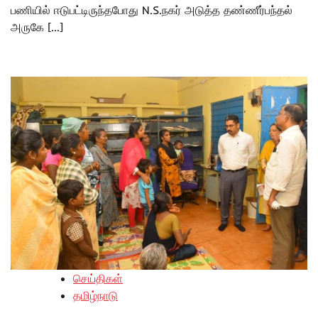
பணியில் ஈடுபட்டிருந்தபோது N.S.நகர் அடுத்த தண்ணீர்பந்தல்
அருகே […]
செய்திகள்
தமிழ்நாடு