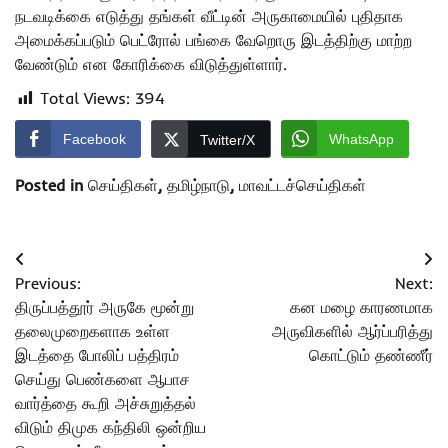
நடவடிக்கை எடுத்து தங்கள் வீட்டின் அருகாமையில் புதிதாக
அமைக்கப்படும் பெட்ரோல் பங்கை வேறொரு இடத்திற்கு மாற்ற
வேண்டும் என கோரிக்கை விடுத்துள்ளார்.
Total Views:
394
Facebook
WhatsApp
Twitter/X
Posted in
செய்திகள்
,
தமிழ்நாடு
,
மாவட்டச்செய்திகள்
Post
Previous:
Next:
navigation
திருப்பத்தூர் அருகே மூன்று
கன மழை காரணமாக
தலைமுறைகளாக உள்ள
அருவிகளில் ஆர்ப்பரித்து
இடத்தை போலிப் பத்திரம்
கொட்டும் தண்ணீர்
செய்து பெண்களை ஆபாச
வார்த்தை கூறி அச்சுறுத்தல்
விடும் திமுக கந்திலி ஒன்றிய