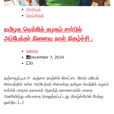
அரசியல்
செய்திகள்
தமிழக வெற்றிக் கழகம் சார்பில்
அம்பேத்கர் நினைவு நாள் நிகழ்ச்சி .
admin
December 7, 2024
0
தஞ்சாவூர்,டிச.7- தஞ்சை நாஞ்சில் கோட்டை ரோடு மறியல்
கிராமத்தில் உள்ள அம்பேத்கர் சிலைக்கு தமிழக வெற்றிக் கழகம்
சார்பில் மாநகர தலைவர் ஆனந்த் தலைமையில் மாலை
அணிவித்து மரியாதை செலுத்தப்பட்டது. நிகழ்ச்சியில் மேற்கு
ஒன்றிய […]