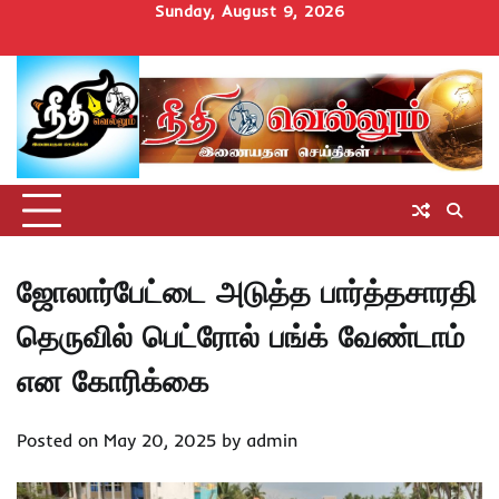
Skip
Sunday, August 9, 2026
to
Home
செய்திகள்
தமிழ்நாடு
மாவட்டச்செய்திகள்
அரசியல்
ஆன்மிகம்
சட்டம்
சினிமா
Uncategorize
content
அறிவோம்
ஜோலார்பேட்டை அடுத்த பார்த்தசாரதி
தெருவில் பெட்ரோல் பங்க் வேண்டாம்
என கோரிக்கை
Posted on
May 20, 2025
by
admin