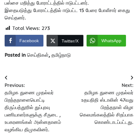
பஸ்சை மறித்து போராட்டத்தில் ஈடுபட்டனர்.
இதையடுத்து போராட்டத்தில் ஈடுபட்ட 15 பேரை போலீசார் கைது
செய்தனர்.
Total Views:
273
Facebook
WhatsApp
Twitter/X
Posted in
செய்திகள்
,
தமிழ்நாடு
Post
Previous:
Next:
navigation
தமிழக துணை முதல்வர்
தமிழக துணை முதல்வர்
பிறந்தநாளையொட்டி
உதயநிதி ஸ்டாலின் 47வது
திருப்பத்தூரில் துப்புரவு
பிறந்தநாள் விழா
பணியாளர்களுக்கு சீருடை ,
கெலமங்கலத்தில் சிறப்பாக
உபகரணங்கள் அன்னதானம்
கொண்டாடப்பட்டது.
வழங்கிய திமுகவினர்.