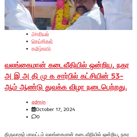
அரசியல்
செய்திகள்
தமிழ்நாடு
வலங்கைமான் கடைவீதியில் ஒன்றிய, நகர
அ இ அ தி மு க சார்பில் கட்சியின் 53-
ஆம் ஆண்டு துவக்க விழா நடைபெற்றது.
admin
October 17, 2024
0
திருவாரூர் மாவட்டம் வலங்கைமான் கடைவீதியில் ஒன்றிய, நகர