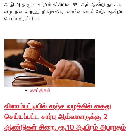
அ இ அ தி மு க சார்பில் கட்சியின் 53- ஆம் ஆண்டு துவக்க
விழா நடைபெற்றது. நிகழ்ச்சிக்கு வலங்கைமான் மேற்கு ஒன்றிய
செயலாளரும், […]
செய்திகள்
விளாம்பட்டியில் லஞ்ச வழக்கில் கைது
செய்யப்பட்ட சார்பு ஆய்வாளருக்கு 2
ஆண்டுகள் சிறை, ரூ.10 ஆயிரம் அபராதம்