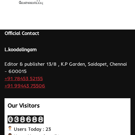
வேலைவாய்ப்பு
Official Contact
L.koodalingam
Editor & publisher 13/8 , K.P Garden, Saidapet, Chennai
- 600015
+91 78453 52155
+91 99443 75506
Our Visitors
Users Today : 23