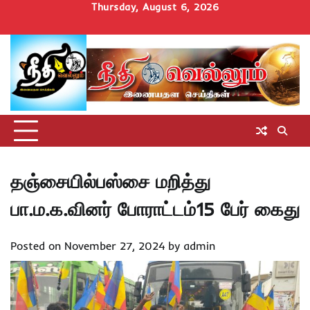
Skip
Thursday, August 6, 2026
to
Home
செய்திகள்
தமிழ்நாடு
மாவட்டச்செய்திகள்
அரசியல்
ஆன்மிகம்
சட்டம்
சினிமா
Uncategorize
content
அறிவோம்
தஞ்சையில்பஸ்சை மறித்து
பா.ம.க.வினர் போராட்டம்15 பேர் கைது
Posted on
November 27, 2024
by
admin