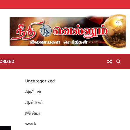
Home
செய்திகள்
தமிழ்நாடு
மாவட்டச்செய்திகள்
அரசியல்
ஆன்மிகம்
சட்டம்
சினிமா
Unc
அறிவோம்
ORIZED
Uncategorized
அரசியல்
ஆன்மிகம்
இந்தியா
உலகம்