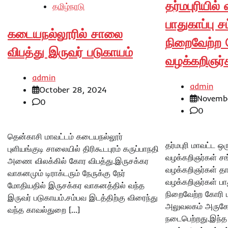
தர்மபுரியில்
தமிழ்நாடு
பாதுகாப்பு 
கடையநல்லூரில் சாலை
நிறைவேற்ற 
விபத்து இருவர் படுகாயம்
வழக்கறிஞர்க
admin
admin
October 28, 2024
Novembe
0
0
தென்காசி மாவட்டம் கடையநல்லூர்
தர்மபுரி மாவட்ட 
புளியங்குடி சாலையில் திரிகூடபுரம் கருப்பாநதி
வழக்கறிஞர்கள் சங்
அணை விலக்கில் கோர விபத்து.இருசக்கர
வழக்கறிஞர்கள் தா
வாகனமும் டிராக்டரும் நேருக்கு நேர்
வழக்கறிஞர்கள் பாத
மோதியதில் இருசக்கர வாகனத்தில் வந்த
நிறைவேற்ற கோரி ம
இருவர் படுகாயம்.சம்பவ இடத்திற்கு விரைந்து
அலுவலகம் அருகே 
வந்த காவல்துறை […]
நடைபெற்றது.இந்த ஆ