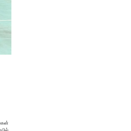
 மகன்
ையில்