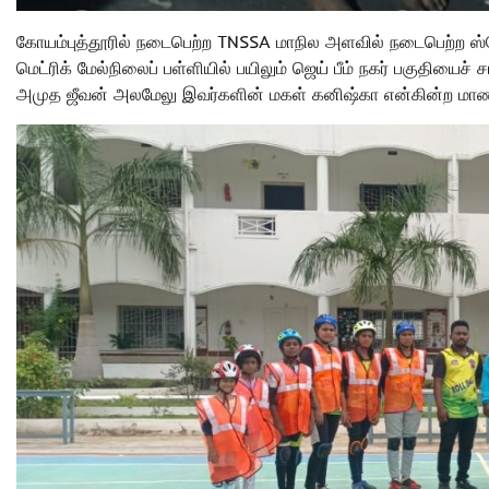
கோயம்புத்தூரில் நடைபெற்ற TNSSA மாநில அளவில் நடைபெற்ற ஸ்கேட்
மெட்ரிக் மேல்நிலைப் பள்ளியில் பயிலும் ஜெய் பீம் நகர் பகுதியைச் ச
அமுத ஜீவன் அலமேலு இவர்களின் மகள் கனிஷ்கா என்கின்ற மாணவி