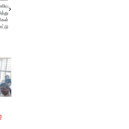
ரவிய
த்து
ிகள்
ட்டு
்