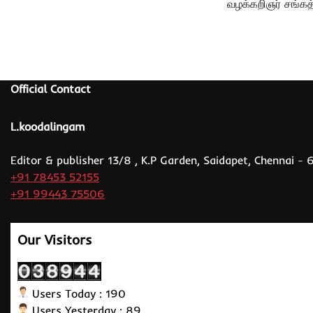
வழக்கறிஞர் சங்கத
Official Contact
L.koodalingam
Editor & publisher 13/8 , K.P Garden, Saidapet, Chennai -
+91 78453 52155
+91 99443 75506
Our Visitors
Users Today : 190
Users Yesterday : 89