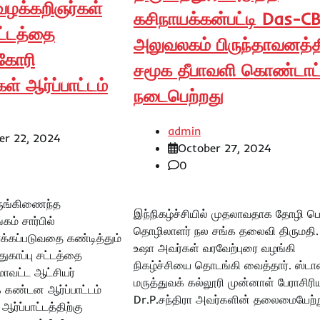
 வழக்கறிஞர்கள்
கசிநாயக்கன்பட்டி Das-C
சட்டத்தை
அலுவலகம் பிருந்தாவனத்த
கோரி
சமூக தீபாவளி கொண்டாட்
ள் ஆர்ப்பாட்டம்
நடைபெற்றது
admin
r 22, 2024
October 27, 2024
0
ஒருங்கிணைந்த
இந்நிகழ்ச்சியில் முதலாவதாக தோழி ப
கம் சார்பில்
தொழிலாளர் நல சங்க தலைவி திருமதி.
க்கப்படுவதை கண்டித்தும்
உஷா அவர்கள் வரவேற்புரை வழங்கி
ுகாப்பு சட்டத்தை
நிகழ்ச்சியை தொடங்கி வைத்தார். ஸ்டா
ாவட்ட ஆட்சியர்
மருத்துவக் கல்லூரி முன்னாள் பேராசிரிய
கண்டன ஆர்ப்பாட்டம்
Dr.P.சந்திரா அவர்களின் தலைமையேற்ற
ர்ப்பாட்டத்திற்கு