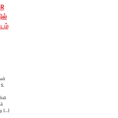
BR
ில்
டம்
ெண்
 S.
ன்லி
ர்
ு […]