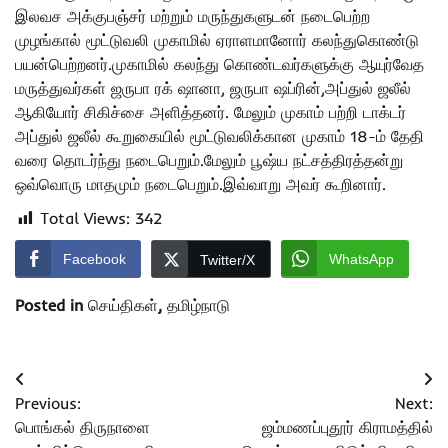
இலவச அக்குபஞ்சர் மற்றும் மருந்துகளுடன் நடைபெற்ற
முழங்கால் மூட்டுவலி முகாமில் ஏராளமானோர் கலந்துகொண்டு
பயன்பெற்றனர்.முகாமில் கலந்து கொண்டவர்களுக்கு ஆயுர்வேத
மருத்துவர்கள் ஜருபா ரக் ஷானா, ஜருபா ஷப்ரின்,அப்துல் ஜலீல்
ஆகியோர் சிகிச்சை அளித்தனர். மேலும் முகாம் பற்றி டாக்டர்
அப்துல் ஜலீல் கூறுகையில் மூட்டுவலிக்கான முகாம் 18-ம் தேதி
வரை தொடர்ந்து நடைபெறும்.மேலும் பூஷ்ய நட்சத்திரத்தன்று
ஒவ்வொரு மாதமும் நடைபெறும்.இவ்வாறு அவர் கூறினார்.
Total Views:
342
Facebook
WhatsApp
Twitter/X
Posted in
செய்திகள்
,
தமிழ்நாடு
Post
Previous:
Next:
navigation
பொங்கல் திருநாளை
ஜம்மணப்புதூர் கிராமத்தில்