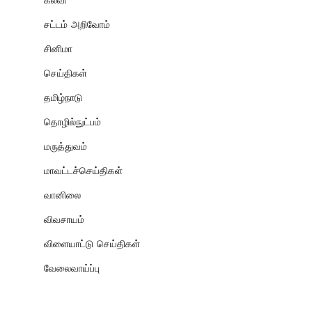
கல்வி
சட்டம் அறிவோம்
சினிமா
செய்திகள்
தமிழ்நாடு
தொழில்நுட்பம்
மருத்துவம்
மாவட்டச்செய்திகள்
வானிலை
விவசாயம்
விளையாட்டு செய்திகள்
வேலைவாய்ப்பு