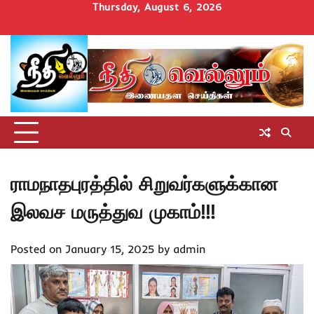
Skip
Thursday, August 6, 2026
to
Home
செய்திகள்
தமிழ்நாடு
மாவட்டச்செய்திகள்
அரசியல்
ஆன்மிகம்
சட்டம்
சினிமா
Uncategorize
content
அறிவோம்
ராமநாதபுரத்தில் சிறுவர்களுக்கான
இலவச மருத்துவ முகாம்!!!
Posted on
January 15, 2025
by
admin