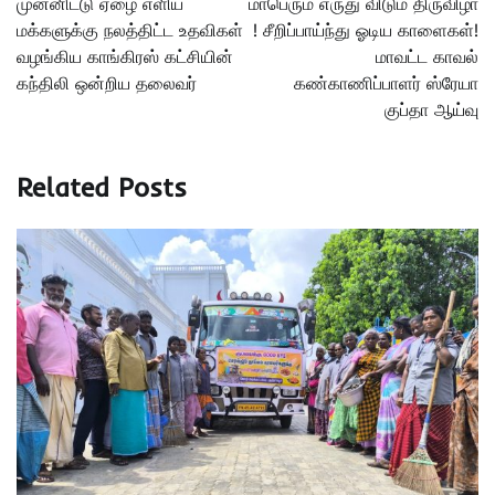
முன்னிட்டு ஏழை எளிய
மாபெரும் எருது விடும் திருவிழா
மக்களுக்கு நலத்திட்ட உதவிகள்
! சீறிப்பாய்ந்து ஓடிய காளைகள்!
வழங்கிய காங்கிரஸ் கட்சியின்
மாவட்ட காவல்
கந்திலி ஒன்றிய தலைவர்
கண்காணிப்பாளர் ஸ்ரேயா
குப்தா ஆய்வு
Related Posts