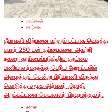
செய்திகள்
தமிழ்நாடு
தீபாவளி விற்பனை மற்றும் பட்டாசு வெடித்த
சுமார் 250 டன் குப்பைகளை அகற்றி
நகரை தூய்மைப்படுத்திய தூய்மை
பணியாளர்களுக்கு பெரிய ஹோட்டலில்
அழைத்துச் சென்று பிரியாணி விருந்து
கொடுத்த சமூக ஆர்வலர் ,ஜோதி
அறக்கட்டளை செயலாளர் பிரபுராஜ்குமார்.
admin