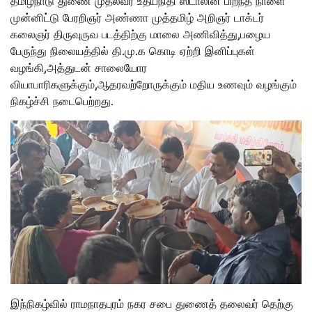
தமிழ்நாடு துணை முதல்வர் உதயநிதி ஸ்டாலின் பிறந்த நாளை
முன்னிட்டு பேரறிஞர் அண்ணா முத்தமிழ் அறிஞர் டாக்டர்
கலைஞர் திருவுருவ படத்திற்கு மாலை அணிவித்து,பழைய
பேருந்து நிலையத்தில் தி.மு.க கொடி ஏற்றி இனிப்புகள்
வழங்கி,அத்துடன் சாலையோர
வியாபாரிகளுக்கும்,ஆதரவற்றோருக்கும் மதிய உணவும் வழங்கும்
நிகழ்ச்சி நடைபெற்றது.
இந்நிகழ்வில் ராமநாதபுரம் நகர சபை துணைத் தலைவர் தெற்கு