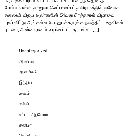
கிருஷ்ணகிரி மாவட்டம் பர்கூர் சட்டமன்றத் தொகுதி
போச்சம்பள்ளி தாலுகா வெப்பாலம்பட்டி கிராமத்தில் தவேகா
தலைவர் விஜய் அவர்களின் 51வது பிறந்தநாள் விழாவை
முன்னிட்டு அங்குள்ள பொதுமக்களுக்கு நலத்திட்ட உதவிகள்
புடவை, அன்னதானம் வழங்கப்பட்டது. பள்ளி […]
Uncategorized
அரசியல்
ஆன்மிகம்
இந்தியா
உலகம்
கல்வி
சட்டம் அறிவோம்
சினிமா
செய்திகள்