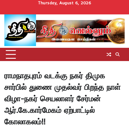
Skip
Thursday, August 6, 2026
to
Home
செய்திகள்
தமிழ்நாடு
மாவட்டச்செய்திகள்
அரசியல்
ஆன்மிகம்
சட்டம்
சினிமா
Uncategorize
content
அறிவோம்
ராமநாதபுரம் வடக்கு நகர் திமுக
சார்பில் துணை முதல்வர் பிறந்த நாள்
விழா-நகர் செயலாளர் சேர்மன்
ஆர்.கே.கார்மேகம் ஏற்பாட்டில்
கோலாகலம்!!