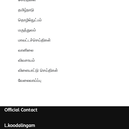
தமிழ்நாடு
தொழில்நுட்பம்
மருத்துவம்
மாவட்டச்செய்திகள்
வானிலை
விவசாயம்
விளையாட்டு செய்திகள்
வேலைவாய்ப்பு
Official Contact
L.koodalingam