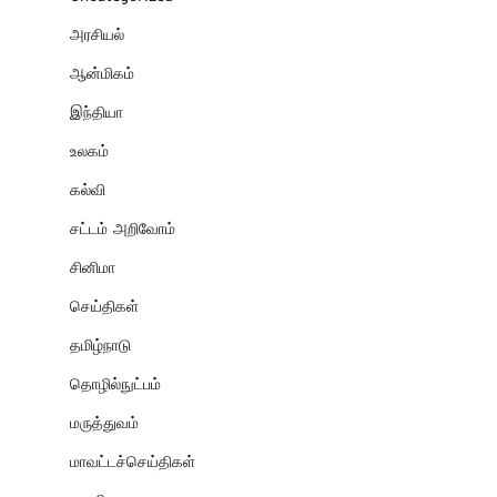
அரசியல்
ஆன்மிகம்
இந்தியா
உலகம்
கல்வி
சட்டம் அறிவோம்
சினிமா
செய்திகள்
தமிழ்நாடு
தொழில்நுட்பம்
மருத்துவம்
மாவட்டச்செய்திகள்