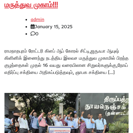
மருத்துவ முகாம்!!!
admin
January 15, 2025
0
ராமநாதபுரம் ரோட்டரி கிளப் ஆப் கோரல் சிட்டி,ஜருஃபா ஆயுஷ்
கிளினிக் இணைந்து நடத்திய இலவச மருத்துவ முகாமில் பிறந்த
குழந்தைகள் முதல் 16 வயது வரையிலான சிறுவர்களுக்கு,நோய்
எதிர்ப்பு சக்தியை அதிகப்படுத்தவும், ஞாபக சக்தியை […]