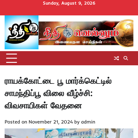
Skip
Sunday, August 9, 2026
to
Home
செய்திகள்
தமிழ்நாடு
மாவட்டச்செய்திகள்
அரசியல்
ஆன்மிகம்
சட்டம்
சினிமா
Uncategorize
content
அறிவோம்
ராயக்கோட்டை பூ மார்க்கெட்டில்
சாமந்திப்பூ விலை வீழ்ச்சி:
விவசாயிகள் வேதனை
Posted on
November 21, 2024
by
admin