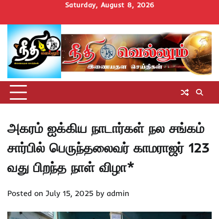
Skip
Saturday, August 8, 2026
to
Home
செய்திகள்
தமிழ்நாடு
மாவட்டச்செய்திகள்
அரசியல்
ஆன்மிகம்
சட்டம்
சினிமா
Uncategorize
content
அறிவோம்
அகரம் ஐக்கிய நாடார்கள் நல சங்கம்
சார்பில் பெருந்தலைவர் காமராஜர் 123
வது பிறந்த நாள் விழா*
Posted on
July 15, 2025
by
admin