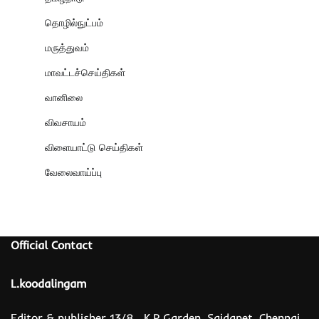
தொழில்நுட்பம்
மருத்துவம்
மாவட்டச்செய்திகள்
வானிலை
விவசாயம்
விளையாட்டு செய்திகள்
வேலைவாய்ப்பு
Official Contact
L.koodalingam
Editor & publisher 13/8 , K.P Garden, Saidapet, Chennai