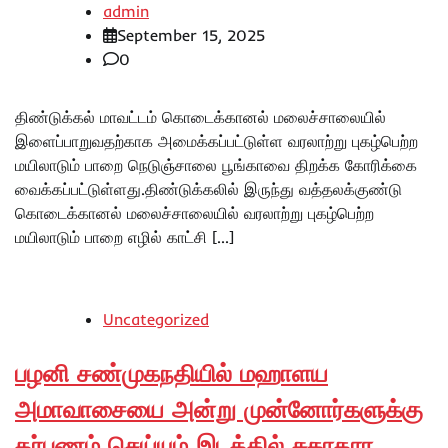
admin
September 15, 2025
0
திண்டுக்கல் மாவட்டம் கொடைக்கானல் மலைச்சாலையில்
இளைப்பாறுவதற்காக அமைக்கப்பட்டுள்ள வரலாற்று புகழ்பெற்ற
மயிலாடும் பாறை நெடுஞ்சாலை பூங்காவை திறக்க கோரிக்கை
வைக்கப்பட்டுள்ளது.திண்டுக்கலில் இருந்து வத்தலக்குண்டு
கொடைக்கானல் மலைச்சாலையில் வரலாற்று புகழ்பெற்ற
மயிலாடும் பாறை எழில் காட்சி […]
Uncategorized
பழனி சண்முகநதியில் மஹாளய
அமாவாசையை அன்று முன்னோர்களுக்கு
தர்பணம் செய்யும் இடத்தில் சுகாதார