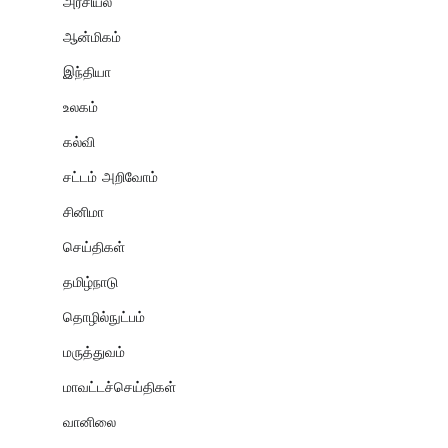
அரசியல்
ஆன்மிகம்
இந்தியா
உலகம்
கல்வி
சட்டம் அறிவோம்
சினிமா
செய்திகள்
தமிழ்நாடு
தொழில்நுட்பம்
மருத்துவம்
மாவட்டச்செய்திகள்
வானிலை