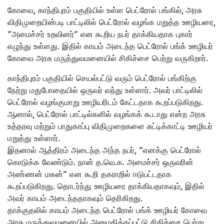
கோவை, காந்திபுரம் பகுதியில் உள்ள பெட்ரோல் பங்கில், அரசு
விதிமுறையின்படி பாட்டிலில் பெட்ரோல் வழங்க மறுத்த ஊழியரை,
“அமைச்சர் உறவினர்” என கூறிய நபர் தாக்கியதாக புகார்
எழுந்து உள்ளது. இதில் காயம் அடைந்த பெட்ரோல் பங்க் ஊழியர்
கோவை அரசு மருத்துவமனையில் சிகிச்சை பெற்று வருகிறார்.
காந்திபுரம் பகுதியில் செயல்பட்டு வரும் பெட்ரோல் பங்கிற்கு
நேற்று மதுபோதையில் ஒருவர் வந்து உள்ளார். அவர் பாட்டிலில்
பெட்ரோல் வழங்குமாறு ஊழியரிடம் கேட்டதாக கூறப்படுகிறது.
ஆனால், பெட்ரோல் பாட்டில்களில் வழங்கக் கூடாது என்ற அரசு
உத்தரவு மற்றும் பாதுகாப்பு விதிமுறைகளை சுட்டிக்காட்டி ஊழியர்
மறுத்து உள்ளார்.
இதனால் ஆத்திரம் அடைந்த அந்த நபர், “எனக்கு பெட்ரோல்
கொடுக்க வேண்டும். நான் த.வெ.க. அமைச்சர் ஒருவரின்
அண்ணன் மகன்” என கூறி தகராறில் ஈடுபட்டதாக
கூறப்படுகிறது. தொடர்ந்து ஊழியரை தாக்கியதாகவும், இதில்
அவர் காயம் அடைந்ததாகவும் தெரிகிறது.
தாக்குதலில் காயம் அடைந்த பெட்ரோல் பங்க் ஊழியர் கோவை
அரசு மருத்துவமனையில் அனுமதிக்கப்பட்டு சிகிச்சை பெற்று