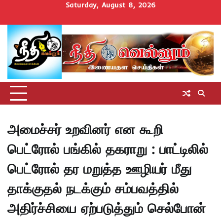
Skip
Saturday, August 8, 2026
to
Home
செய்திகள்
தமிழ்நாடு
மாவட்டச்செய்திகள்
அரசியல்
ஆன்மிகம்
சட்டம்
சினிமா
Uncategorize
content
அறிவோம்
அமைச்சர் உறவினர் என கூறி
பெட்ரோல் பங்கில் தகராறு : பாட்டிலில்
பெட்ரோல் தர மறுத்த ஊழியர் மீது
தாக்குதல் நடக்கும் சம்பவத்தில்
அதிர்ச்சியை ஏற்படுத்தும் செல்போன்