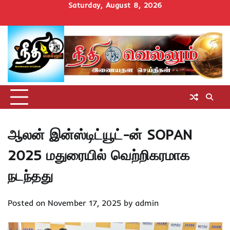
Skip
Saturday, August 8, 2026
to
Home
செய்திகள்
தமிழ்நாடு
மாவட்டச்செய்திகள்
அரசியல்
ஆன்மிகம்
சட்டம்
சினிமா
Uncategorize
content
அறிவோம்
ஆலன் இன்ஸ்டிட்யூட்-ன் SOPAN
2025 மதுரையில் வெற்றிகரமாக
நடந்தது
Posted on
November 17, 2025
by
admin