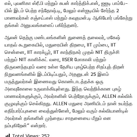
எல், புவனிகா ஸ்ரீ.பி மற்றும் சுபன் கார்த்திக்.என், ஐஐடி பாம்பே–
யில் இடம் பெற்ற சந்தோஷ்.டி, மேலும் என்ஐடியில் சேர்ந்த 2
மாணவர்கள் சஞ்சய்.எஸ் மற்றும் கவுதமன்.டி ஆகியோர் பங்கேற்று
தங்கள் அனுபவங்களைப் பகிர்ந்தனர்.
ஆலன் தெற்கு மண்டலங்களின் துணைத் தலைவர், மகேஷ்
யாதவ் கூறுகையில், மதுரையின் திறமை, IIT மும்பை, IIT
சென்னை, IIT காரக்பூர், IIT காந்திநகர் முதல் NIT திருச்சி
மற்றும் NIT காளிக்கட் வரை, IISER மோகாலி மற்றும்
திருவனந்தபுரம் வரை உள்ள தேசிய புகழ்பெற்ற சிறப்புத் திறன்
நிறுவனங்களில் இடம்பிடிப்பதும், அதனுடன் 25 இளம்
மருத்துவர்கள் இணைவது கொண்டாடத்தக்க ஒரு
அளவுகோலை உருவாக்கியுள்ளது. இந்த வெற்றிக்கான புகழ்
மாணவர்களுக்கும், அவர்களின் பெற்றோருக்கும், ALLEN கல்விக்
குழுவுக்கும் செல்கிறது. ALLEN மதுரை அணியிடம் நான் உயர்ந்த
எதிர்பார்ப்புகளை வைத்துள்ளேன், மேலும் வரும் கல்வியாண்டில்
அவர்கள் தங்களின் முந்தைய சாதனையை மீறும் என
நம்புகிறேன்” என்றார்.
Total Views:
252