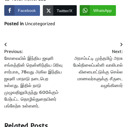
Facebook
WhatsApp
Twitter/X
Posted in
Uncategorized
Post
Previous:
Next:
navigation
கோவையில் இந்திய ஜவுளி
அரசம்பட்டி முத்தமிழ் அரசு
சங்கத்தின் தென்னிந்திய பிரிவு
மேல்நிலைப்பள்ளி வாலிபால்
சார்பாக, 78வது அகில இந்திய
விளையாட்டுக்கு செல்ல
ஜவுளி மாநாடு நடைபெற
மாணவர்களுக்கு சீருடை
உள்ளது. இதில் நாடு
வழங்கினார்
முழுவதிலுமிருந்து 600க்கும்
மேற்பட்ட தொழில்துறையினர்
பங்கேற்க உள்ளனர்.
Related Posts