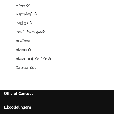
தமிழ்நாடு
தொழில்நுட்பம்
மருத்துவம்
மாவட்டச்செய்திகள்
வானிலை
விவசாயம்
விளையாட்டு செய்திகள்
வேலைவாய்ப்பு
Official Contact
L.koodalingam