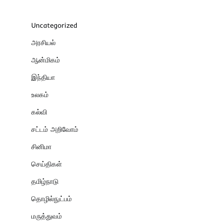
Uncategorized
அரசியல்
ஆன்மிகம்
இந்தியா
உலகம்
கல்வி
சட்டம் அறிவோம்
சினிமா
செய்திகள்
தமிழ்நாடு
தொழில்நுட்பம்
மருத்துவம்