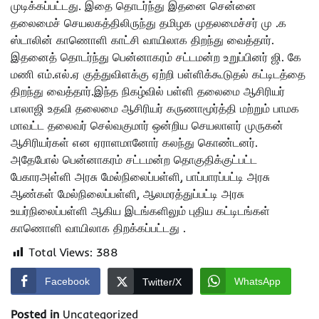
முடிக்கப்பட்டது. இதை தொடர்ந்து இதனை சென்னை
தலைமைச் செயலகத்திலிருந்து தமிழக முதலமைச்சர் மு .க
ஸ்டாலின் காணொளி காட்சி வாயிலாக திறந்து வைத்தார்.
இதனைத் தொடர்ந்து பென்னாகரம் சட்டமன்ற உறுப்பினர் ஜி. கே
மணி எம்.எல்.ஏ குத்துவிளக்கு ஏற்றி பள்ளிக்கூடுதல் கட்டிடத்தை
திறந்து வைத்தார்.இந்த நிகழ்வில் பள்ளி தலைமை ஆசிரியர்
பாலாஜி உதவி தலைமை ஆசிரியர் கருணாமூர்த்தி மற்றும் பாமக
மாவட்ட தலைவர் செல்வகுமார் ஒன்றிய செயலாளர் முருகன்
ஆசிரியர்கள் என ஏராளமானோர் கலந்து கொண்டனர்.
அதேபோல் பென்னாகரம் சட்டமன்ற தொகுதிக்குட்பட்ட
பேகாரஅள்ளி அரசு மேல்நிலைப்பள்ளி, பாப்பாரப்பட்டி அரசு
ஆண்கள் மேல்நிலைப்பள்ளி, ஆலமரத்துப்பட்டி அரசு
உயர்நிலைப்பள்ளி ஆகிய இடங்களிலும் புதிய கட்டிடங்கள்
காணொளி வாயிலாக திறக்கப்பட்டது .
Total Views:
388
Facebook
WhatsApp
Twitter/X
Posted in
Uncategorized