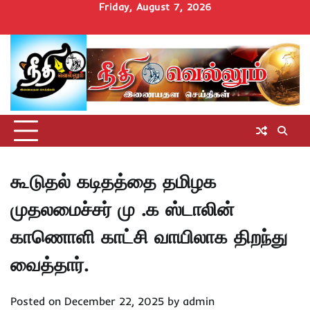
Skip
Friday, August 7, 2026
to
Home
செய்திகள்
தமிழ்நாடு
மாவட்டச்செய்திகள்
அரசியல்
ஆன்மிகம்
சட்டம்
சினிமா
Uncategorize
content
அறிவோம்
கூடுதல் கடிதத்தை தமிழக
முதலமைச்சர் மு .க ஸ்டாலின்
காணொளி காட்சி வாயிலாக திறந்து
வைத்தார்.
Posted on
December 22, 2025
by
admin