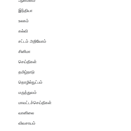
ஆன்மிகம்
இந்தியா
உலகம்
கல்வி
சட்டம் அறிவோம்
சினிமா
செய்திகள்
தமிழ்நாடு
தொழில்நுட்பம்
மருத்துவம்
மாவட்டச்செய்திகள்
வானிலை
விவசாயம்