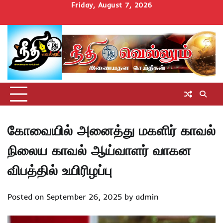
Skip
Friday, August 7, 2026
to
Home
செய்திகள்
தமிழ்நாடு
மாவட்டச்செய்திகள்
அரசியல்
ஆன்மிகம்
சட்டம்
சினிமா
Uncategorize
content
அறிவோம்
கோவையில் அனைத்து மகளிர் காவல்
நிலைய காவல் ஆய்வாளர் வாகன
விபத்தில் உயிரிழப்பு
Posted on
September 26, 2025
by
admin