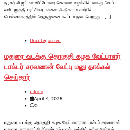
நடிகர் விஜய் உள்ளிட்டோரை கொலை வழக்கில் கைது செய்ய
வலியுறுத்தி புரட்சிகர மக்கள் அதிகாரம் சார்பில்
பென்னாகரத்தில் தெருமுனை கூட்டம் நடைபெற்றது . […]
Uncategorized
மதுரை வடக்கு தொகுதி கழக வேட்பாளர்
டாக்டர் சரவணன் வேட்பு மனு தாக்கல்
செய்தார்
admin
April 4, 2026
0
மதுரை வடக்கு தொகுதி கழக வேட்பாளராக டாக்டர் சரவணன்
மதுரை மாநகராட்சி இரண்டாம் மண்டலத்தில் உள்ள தேர்தல்