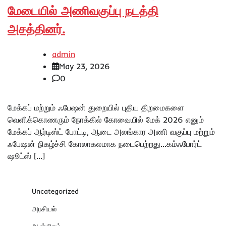
மேடையில் அணிவகுப்பு நடத்தி
அசத்தினர்.
admin
May 23, 2026
0
மேக்கப் மற்றும் ஃபேஷன் துறையில் புதிய திறமைகளை
வெளிக்கொணரும் நோக்கில் கோவையில் மேக் 2026 எனும்
மேக்கப் ஆர்டிஸ்ட் போட்டி, ஆடை அலங்கார அணி வகுப்பு மற்றும்
ஃபேஷன் நிகழ்ச்சி கோலாகலமாக நடைபெற்றது…கம்ஃபோர்ட்
ஷூட்ஸ் […]
Uncategorized
அரசியல்