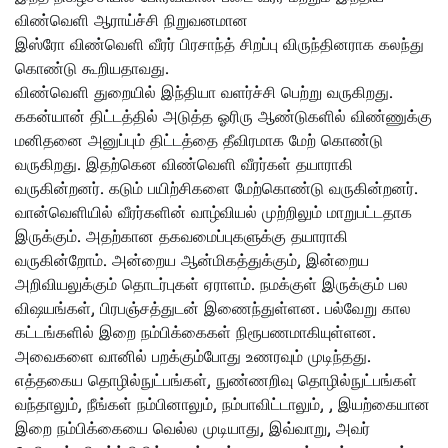
விண்வெளி ஆராய்ச்சி நிறுவனமான
இஸ்ரோ விண்வெளி வீரர் பிரசாந்த் சிறப்பு விருந்தினராக கலந்து
கொண்டு கூறியதாவது.
விண்வெளி துறையில் இந்தியா வளர்ச்சி பெற்று வருகிறது.
ககன்யான் திட்டத்தில் அடுத்த ஓரிரு ஆண்டுகளில் விண்ணுக்கு
மனிதனை அனுப்பும் திட்டத்தை தீவிரமாக மேற் கொண்டு
வருகிறது. இதற்கென விண்வெளி வீரர்கள் தயாராகி
வருகின்றனர். கடும் பயிற்சிகளை மேற்கொண்டு வருகின்றனர்.
வான்வெளியில் வீரர்களின் வாழ்வியல் முற்றிலும் மாறுபட்டதாக
இருக்கும். அதற்கான தகவமைப்புகளுக்கு தயாராகி
வருகின்றோம். அன்றைய ஆன்மிகத்துக்கும், இன்றைய
அறிவியலுக்கும் தொடர்புகள் ஏராளம். நமக்குள் இருக்கும் பல
விஷயங்கள், பிரபஞ்சத்துடன் இணைந்துள்ளன. பல்வேறு கால
கட்டங்களில் இறை நம்பிக்கைகள் நிரூபணமாகியுள்ளன.
அவைகளை வானில் பறக்கும்போது உணரவும் முடிந்தது.
எத்தகைய தொழில்நுட்பங்கள், நுண்ணறிவு தொழில்நுட்பங்கள்
வந்தாலும், நீங்கள் நம்பினாலும், நம்பாவிட்டாலும், , இயற்கையான
இறை நம்பிக்கையை வெல்ல முடியாது, இவ்வாறு, அவர்