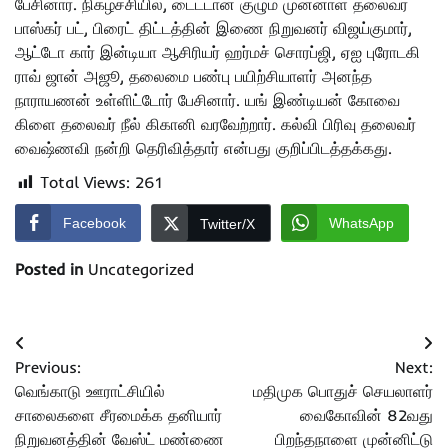
பேசினார். நிகழ்ச்சியில், டைட்டான் குழும முன்னாள் தலைவர்
பாஸ்கர் பட், பிரைட் திட்டத்தின் இணை நிறுவனர் விஜய்குமார்,
ஆட்டோ கார் இன்டியா ஆசிரியர் ஹர்மச் சொரப்ஜி, ஏஐ புரோடகி
ராவ் ஜான் அஜூ, தலைமை பண்பு பயிற்சியாளர் அனந்த
நாராயணன் உள்ளிட்டோர் பேசினார். யங் இண்டியன் கோவை
கிளை தலைவர் நீல் கிகானி வரவேற்றார். கல்வி பிரிவு தலைவர்
வைஷ்ணவி நன்றி தெரிவித்தார் என்பது குறிப்பிடத்தக்கது.
Total Views:
261
Facebook
WhatsApp
Twitter/X
Posted in
Uncategorized
Post
Previous:
Next:
navigation
வெங்காடு ஊராட்சியில்
மதிமுக பொதுச் செயலாளர்
சாலைகளை சீரமைக்க தனியார்
வைகோவின் 82வது
நிறுவனத்தின் வேஸ்ட் மண்ணை
பிறந்தநாளை முன்னிட்டு