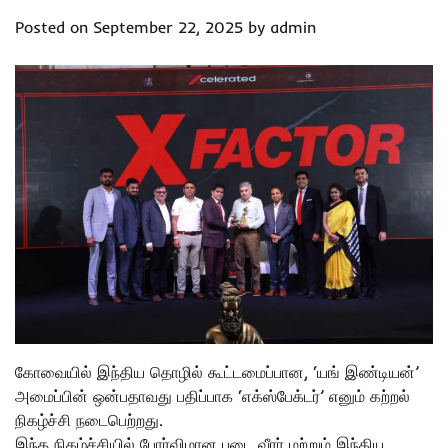
Posted on
September 22, 2025
by
admin
கோவையில் இந்திய தொழில் கூட்டமைப்பான, ‘யங் இண்டியன்’
அமைப்பின் ஒன்பதாவது பதிப்பாக ‘எக்ஸ்பேக்டர்’ எனும் கற்றல்
நிகழ்ச்சி நடைபெற்றது.
இந்த நிகழ்ச்சியில் போர்விமான படை வீரர் மற்றும் இந்திய