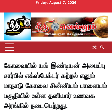
Skip
Friday, August 7, 2026
to
Home
செய்திகள்
தமிழ்நாடு
மாவட்டச்செய்திகள்
அரசியல்
ஆன்மிகம்
சட்டம்
சினிமா
Uncategorize
content
அறிவோம்
கோவையில் யங் இண்டியன் அமைப்பு
சார்பில் எக்ஸ்பேக்டர் கற்றல் எனும்
மாநாடு கோவை சின்னியம் பாளையம்
பகுதியில் உள்ள தனியார் உணவக
அரங்கில் நடைபெற்றது.