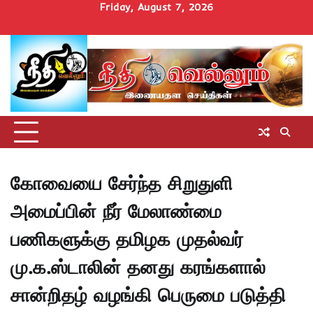
Skip
Friday, August 7, 2026
to
Home
செய்திகள்
தமிழ்நாடு
மாவட்டச்செய்திகள்
அரசியல்
ஆன்மிகம்
சட்டம்
சினிமா
Uncategorize
content
அறிவோம்
கோவையை சேர்ந்த சிறுதுளி
அமைப்பின் நீர் மேலாண்மை
பணிகளுக்கு தமிழக முதல்வர்
மு.க.ஸ்டாலின் தனது கரங்களால்
சான்றிதழ் வழங்கி பெருமை படுத்தி