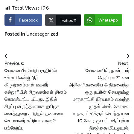
Total Views:
196
Facebook
WhatsApp
Twitter/X
Posted in
Uncategorized
Post
Previous:
Next:
navigation
கோவை பீளமேடு பகுதியில்
கோவையில், நான் யார்
உள்ள பிஎஸ்ஜிஆர்
தெரியுமா?” என
கிருஷ்ணம்மாள் மகளீர்
அதிகாரிகளையே அதிரவைத்த
கல்லூரியில் நிறுவனர்கள் தினம்
ஒரு நபரின் செயலுக்கு
கொண்டாட்ட பட்டது. இதில்
மாநகராட்சி நிர்வாகம் வைத்த
சிறப்பு விருந்தினராக தமிழக
முதல் செக். கோவை
வனத்துறை கூடுதல் தலைமை
மாநகராட்சிக்குச் சொந்தமான
செயலாளர் சுப்ரியா சாஹூ
10 கோடி ரூபாய் மதிப்புள்ள
பங்கேற்ப்பு
நிலத்தை மீட்டதுடன்,