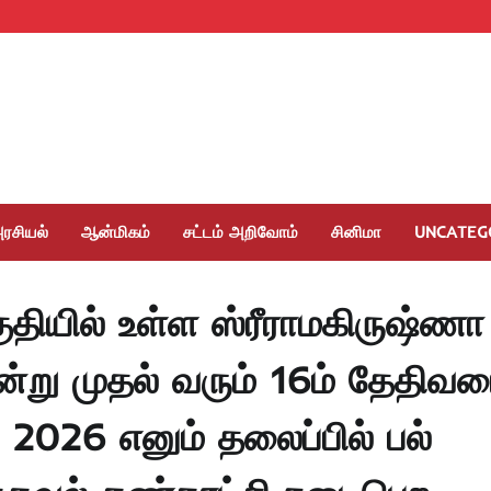
ரசியல்
ஆன்மிகம்
சட்டம் அறிவோம்
சினிமா
UNCATEG
யில் உள்ள ஸ்ரீராமகிருஷ்ணா
இன்று முதல் வரும் 16ம் தேதிவர
் 2026 எனும் தலைப்பில் பல்