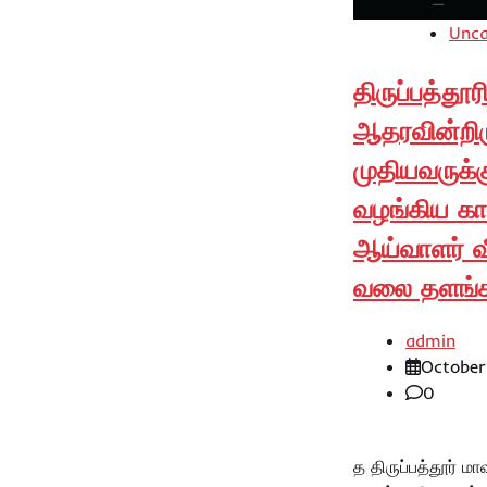
Unca
திருப்பத்தூரி
ஆதரவின்றிர
முதியவருக்க
வழங்கிய காவ
ஆய்வாளர் வ
வலை தளங்க
admin
October
0
த திருப்பத்தூர் மாவ