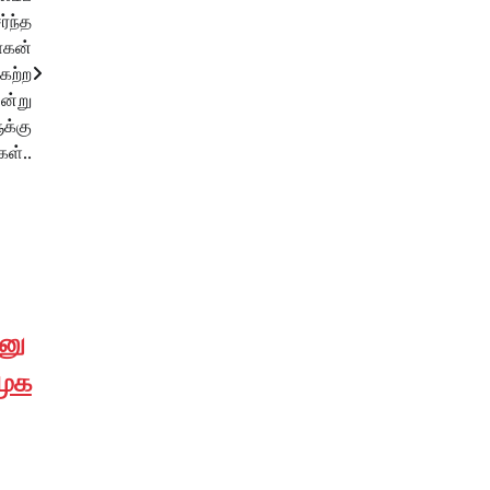
்ந்த
ராகன்
ேற்ற
ன்று
க்கு
ள்..
மனு
முக