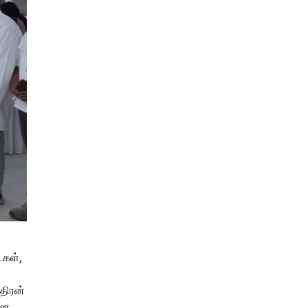
்கள்,
திரன்
னை