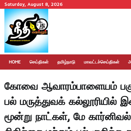
Skip
Saturday, August 8, 2026
to
content
HOME
செய்திகள்
தமிழ்நாடு
மாவட்டச்செய்திகள்
அ
கோவை ஆவாரம்பாளையம் பகுதி
பல் மருத்துவக் கல்லூரியில் 
மூன்று நாட்கள், மே கார்னிவல