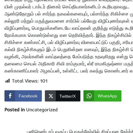
யின் முதல்வர் டாக்டர் தினகர் செய்தியாளர்களிடம் கூறியதாவது..
ஆண்டுதோறும் பல் சார்ந்த தகவல்களையும், பல்சார்ந்த சிகிச்சை ம
கல்லூரி மற்றும் மருத்துவமனை சார்பில் பல்வேறு விழிப்புணர்வுகள
விழிப்புணர்வு, பொதுமக்களிடையே வாய்நலன் குறித்து எடுத்து கூ
நோக்கமாக கொண்டுள்ளது என தெரிவித்தார். இந்த நிகழ்ச்சியில் 
சிகிச்சை கண்காட்சி, பல் விழிப்புணர்வு விளையாட்டுப் பகுதி, சரிய
கல்வி நிகழ்ச்சிகளும் இடம் பெறுகின்றன எனவும், இந்த நிகழ்ச்
வழங்கி, அவர்களின் வாய்நலத்தை மேம்படுத்த உதவுகிறது என்று தெ
தலைமை செயல் அதிகாரி சிவி ராம்குமார், ஸ்ரீ ராமகிருஷ்ணா மரு
கண்காணிப்பாளர் அழகப்பன், உள்ளிட்ட பலர் கலந்து கொண்டனர் என்
Total Views:
101
Facebook
WhatsApp
Twitter/X
Posted in
Uncategorized
பனிரெண்டாம் வகுப்பு பொதுத்தேர்வில் சிறப்பான தேர்ச்ச