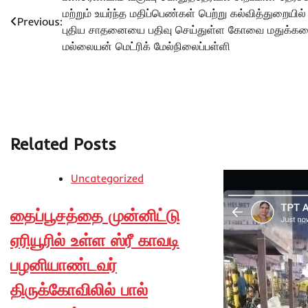
Post
மற்றும் உயர்ந்த மதிப்பெண்கள் பெற்று கல்வித்துறையில்
navigation
Previous:
புதிய சாதனையை பதிவு செய்துள்ள கோவை மதுக்கர
மல்லையன் மெட்ரிக் மேல்நிலைப்பள்ளி
Related Posts
Uncategorized
தைப்பூசத்தை முன்னிட்டு
ஏரியூரில் உள்ள ஸ்ரீ காவடி
பழனியாண்டவர்
திருக்கோவிலில் பால்