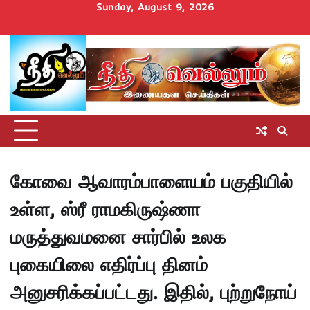
Skip
Sunday, August 9, 2026
to
Home
செய்திகள்
தமிழ்நாடு
மாவட்டச்செய்திகள்
அரசியல்
ஆன்மிகம்
சட்டம்
சினிமா
Uncategorize
content
அறிவோம்
கோவை ஆவாரம்பாளையம் பகுதியில்
உள்ள, ஸ்ரீ ராமகிருஷ்ணா
மருத்துவமனை சார்பில் உலக
புகையிலை எதிர்ப்பு தினம்
அனுசரிக்கப்பட்டது. இதில், புற்றுநோய்