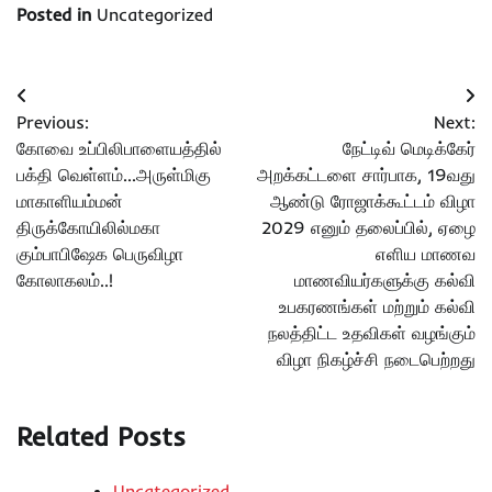
Posted in
Uncategorized
Post
Previous:
Next:
navigation
கோவை உப்பிலிபாளையத்தில்
நேட்டிவ் மெடிக்கேர்
பக்தி வெள்ளம்…அருள்மிகு
அறக்கட்டளை சார்பாக, 19வது
மாகாளியம்மன்
ஆண்டு ரோஜாக்கூட்டம் விழா
திருக்கோயிலில்மகா
2029 எனும் தலைப்பில், ஏழை
கும்பாபிஷேக பெருவிழா
எளிய மாணவ
கோலாகலம்..!
மாணவியர்களுக்கு கல்வி
உபகரணங்கள் மற்றும் கல்வி
நலத்திட்ட உதவிகள் வழங்கும்
விழா நிகழ்ச்சி நடைபெற்றது
Related Posts
Uncategorized