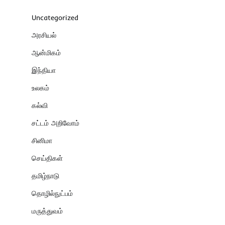
Uncategorized
அரசியல்
ஆன்மிகம்
இந்தியா
உலகம்
கல்வி
சட்டம் அறிவோம்
சினிமா
செய்திகள்
தமிழ்நாடு
தொழில்நுட்பம்
மருத்துவம்