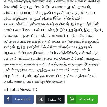
பொதுமக்களுக்கு சுகாதார விழிப்புணர்வு தகவல்களை எளிதில்
கொண்டு சேர்ப்பது மிகப்பெரிய சவாலாக இருப்பதாகவும்,
விளையாட்டு மற்றும் பொழுதுபோக்கு அம்சங்களுடன் கூடிய
புதிய விழிப்புணர்வு முயற்சியாக இந்த “ஸ்பின் வீல்”
வடிவமைக்கப்பட்டுள்ளதாக அவர் கூறினார். இந்த முயற்சியின்
மூலம் புகையிலை பயன்பாட்டால் ஏற்படும் புற்றுநோய், இதய நோய்,
பக்கவாதம், நுரையீரல் பாதிப்புகள் உள்ளிட்ட தீவிர நோய்கள்
குறித்து பொதுமக்களுக்கு எளிமையாக எடுத்துரைக்க முடியும்
என்றார். இந்த நிகழ்ச்சியில் ஸ்ரீ ராமகிருஷ்ணா புற்றுநோய்
அறுவை சிகிச்சை நிபுணர் டாக்டர் கார்த்திகேஷ், எஸ்.என்.ஆர்.
சன்ஸ் அறக்கட்டளையின் தலைமை செயல் அதிகாரி ராம்குமார்,
தலைமை நிர்வாக அதிகாரி மகேஷ்குமார், மருத்துவ இயக்குநர்
டாக்டர் ராஜகோபால், மருத்துவ கண்காணிப்பாளர் டாக்டர்
அழகப்பன் மற்றும் மருத்துவமனையின் மூத்த மருத்துவர்கள்,
பணியாளர்கள் பலர் கலந்து கொண்டனர்
Total Views:
112
Facebook
WhatsApp
Twitter/X