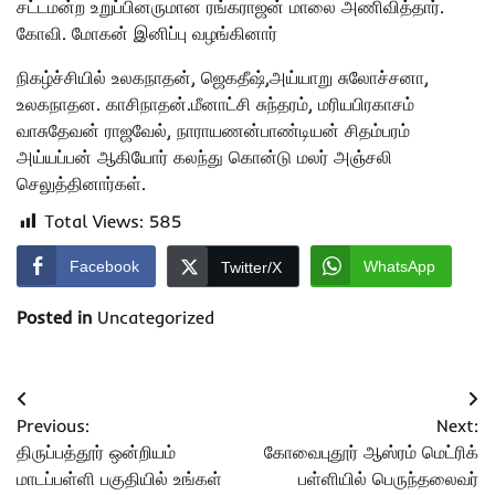
சட்டமன்ற உறுப்பினருமான ரங்கராஜன் மாலை அணிவித்தார்.
கோவி. மோகன் இனிப்பு வழங்கினார்
நிகழ்ச்சியில் உலகநாதன், ஜெகதீஷ்,அய்யாறு சுலோச்சனா,
உலகநாதன. காசிநாதன்.மீனாட்சி சுந்தரம், மரியபிரகாசம்
வாசுதேவன் ராஜவேல், நாராயணன்பாண்டியன் சிதம்பரம்
அய்யப்பன் ஆகியோர் கலந்து கொன்டு மலர் அஞ்சலி
செலுத்தினார்கள்.
Total Views:
585
Facebook
WhatsApp
Twitter/X
Posted in
Uncategorized
Post
Previous:
Next:
navigation
திருப்பத்தூர் ஒன்றியம்
கோவைபுதூர் ஆஸ்ரம் மெட்ரிக்
மாடப்பள்ளி பகுதியில் உங்கள்
பள்ளியில் பெருந்தலைவர்