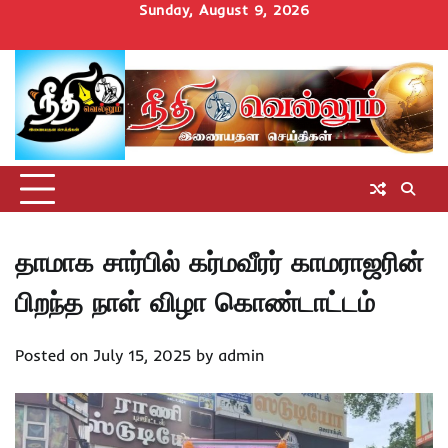
Skip
Sunday, August 9, 2026
to
Home
செய்திகள்
தமிழ்நாடு
மாவட்டச்செய்திகள்
அரசியல்
ஆன்மிகம்
சட்டம்
சினிமா
Uncategorize
content
அறிவோம்
தாமாக சார்பில் கர்மவீரர் காமராஜரின்
பிறந்த நாள் விழா கொண்டாட்டம்
Posted on
July 15, 2025
by
admin