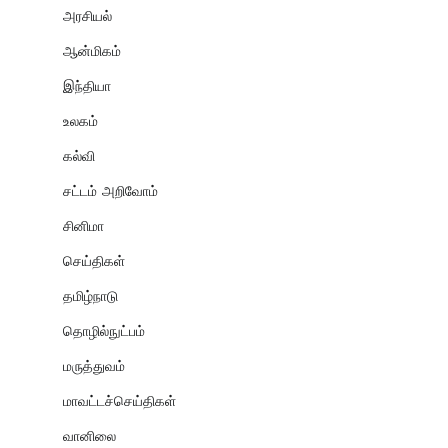
அரசியல்
ஆன்மிகம்
இந்தியா
உலகம்
கல்வி
சட்டம் அறிவோம்
சினிமா
செய்திகள்
தமிழ்நாடு
தொழில்நுட்பம்
மருத்துவம்
மாவட்டச்செய்திகள்
வானிலை